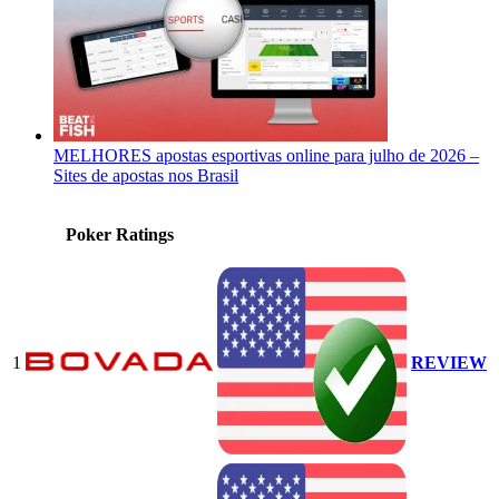
MELHORES apostas esportivas online para julho de 2026 –
Sites de apostas nos Brasil
Poker Ratings
1
REVIEW