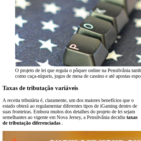
O projeto de lei que regula o pôquer online na Pensilvânia tam
como caça-níqueis, jogos de mesa de cassino e até apostas espo
Taxas de tributação variáveis ​​
A receita tributária é, claramente, um dos maiores benefícios que o
estado obterá ao regulamentar diferentes tipos de iGaming dentro de
suas fronteiras. Embora muitos dos detalhes do projeto de lei sejam
semelhantes ao vigente em Nova Jersey, a Pensilvânia decidiu
taxas
de tributação diferenciadas
.