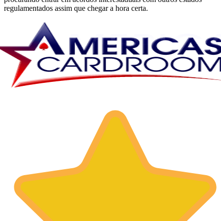
regulamentados assim que chegar a hora certa.