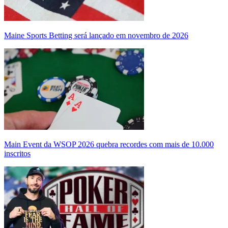
Maine Sports Betting será lançado em novembro de 2026
Main Event da WSOP 2026 quebra recordes com mais de 10.000
inscritos