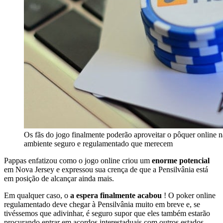
Os fãs do jogo finalmente poderão aproveitar o pôquer online 
ambiente seguro e regulamentado que merecem
Pappas enfatizou como o jogo online criou um
enorme potencial
em Nova Jersey e expressou sua crença de que a Pensilvânia está
em posição de alcançar ainda mais.
Em qualquer caso, o
a espera finalmente acabou
! O poker online
regulamentado deve chegar à Pensilvânia muito em breve e, se
tivéssemos que adivinhar, é seguro supor que eles também estarão
procurando entrar em acordos interestaduais com outros estados