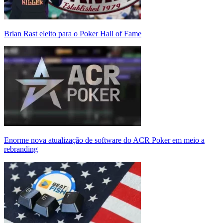
Brian Rast eleito para o Poker Hall of Fame
Enorme nova atualização de software do ACR Poker em meio a
rebranding