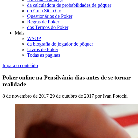
da calculadora de probabilidades de pôquer
do Guia Sit 'n Go
Questionários de Poker
Regras de Poker
dos Termos do Poker
Mais
WSOP
da biografia do jogador de pôquer
Livros de Poker
Todas as páginas
Ir para o conteúdo
Poker online na Pensilvânia dias antes de se tornar
realidade
8 de novembro de 2017
29 de outubro de 2017
por
Ivan Potocki