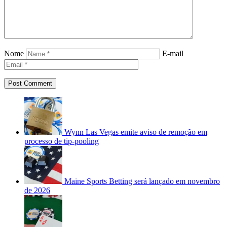
Nome
E-mail
Wynn Las Vegas emite aviso de remoção em
processo de tip-pooling
Maine Sports Betting será lançado em novembro
de 2026