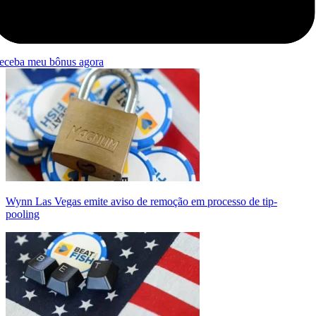
eceba meu bônus agora
Wynn Las Vegas emite aviso de remoção em processo de tip-
pooling