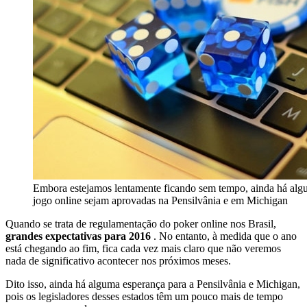
Embora estejamos lentamente ficando sem tempo, ainda há alg
jogo online sejam aprovadas na Pensilvânia e em Michigan
Quando se trata de regulamentação do poker online nos Brasil,
grandes expectativas para 2016
. No entanto, à medida que o ano
está chegando ao fim, fica cada vez mais claro que não veremos
nada de significativo acontecer nos próximos meses.
Dito isso, ainda há alguma esperança para a Pensilvânia e Michigan,
pois os legisladores desses estados têm um pouco mais de tempo