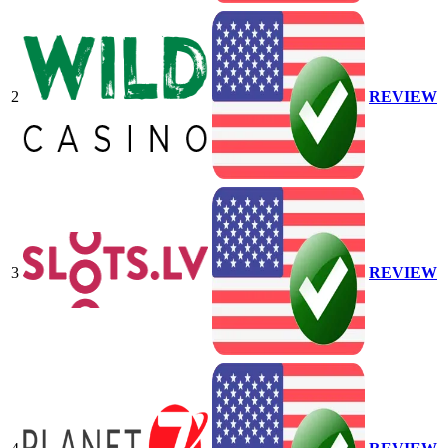
2
REVIEW
3
REVIEW