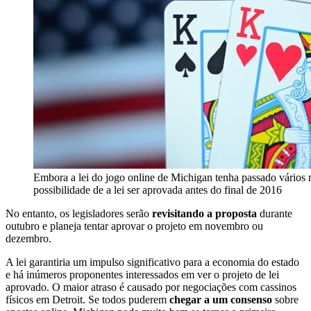
Embora a lei do jogo online de Michigan tenha passado vários 
possibilidade de a lei ser aprovada antes do final de 2016
No entanto, os legisladores serão
revisitando a proposta
durante
outubro e planeja tentar aprovar o projeto em novembro ou
dezembro.
A lei garantiria um impulso significativo para a economia do estado
e há inúmeros proponentes interessados ​​em ver o projeto de lei
aprovado. O maior atraso é causado por negociações com cassinos
físicos em Detroit. Se todos puderem
chegar a um consenso
sobre