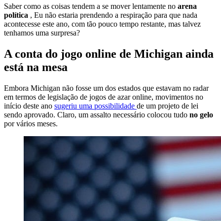
Saber como as coisas tendem a se mover lentamente no
arena
política
, Eu não estaria prendendo a respiração para que nada
acontecesse este ano, com tão pouco tempo restante, mas talvez
tenhamos uma surpresa?
A conta do jogo online de Michigan ainda
está na mesa
Embora Michigan não fosse um dos estados que estavam no radar
em termos de legislação de jogos de azar online, movimentos no
início deste ano
sugeriu uma possibilidade
de um projeto de lei
sendo aprovado. Claro, um assalto necessário colocou tudo
no gelo
por vários meses.