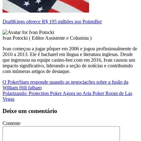
DraftKings oferece R$ 195 milhões por PointsBet
Ivan Potocki
(
Editor Assistente e Colunista
)
Ivan começou a jogar pôquer em 2006 e jogou profissionalmente de
2010 a 2013. Ele é bacharel em língua e literatura inglesas. Desde
que ingressou na equipe casino-bee.com em 2016, Ivan causou um
impacto significativo, liderando a seção de notícias e contribuindo
com inúmeras artigos de destaque.
O PokerStars responde quando as negociações sobre a fusão da
William Hill falham
Polarizando: Protection Poker Agora no Aria Poker Room de Las
Vegas
Deixe um comentário
Comente