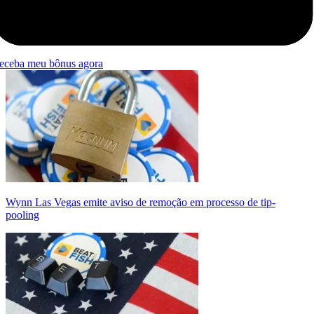
eceba meu bônus agora
Wynn Las Vegas emite aviso de remoção em processo de tip-
pooling