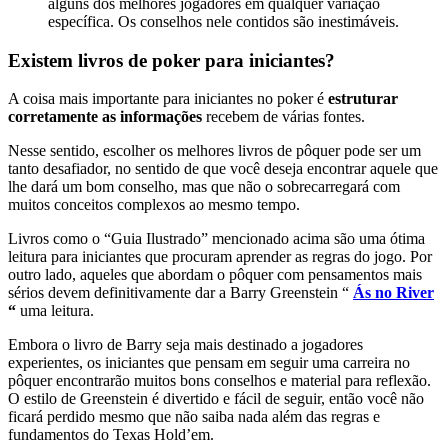
alguns dos melhores jogadores em qualquer variação
específica. Os conselhos nele contidos são inestimáveis.
Existem livros de poker para iniciantes?
A coisa mais importante para iniciantes no poker é
estruturar
corretamente as informações
recebem de várias fontes.
Nesse sentido, escolher os melhores livros de pôquer pode ser um
tanto desafiador, no sentido de que você deseja encontrar aquele que
lhe dará um bom conselho, mas que não o sobrecarregará com
muitos conceitos complexos ao mesmo tempo.
Livros como o “Guia Ilustrado” mencionado acima são uma ótima
leitura para iniciantes que procuram aprender as regras do jogo. Por
outro lado, aqueles que abordam o pôquer com pensamentos mais
sérios devem definitivamente dar a Barry Greenstein “
Ás no River
“
uma leitura.
Embora o livro de Barry seja mais destinado a jogadores
experientes, os iniciantes que pensam em seguir uma carreira no
pôquer encontrarão muitos bons conselhos e material para reflexão.
O estilo de Greenstein é divertido e fácil de seguir, então você não
ficará perdido mesmo que não saiba nada além das regras e
fundamentos do Texas Hold’em.