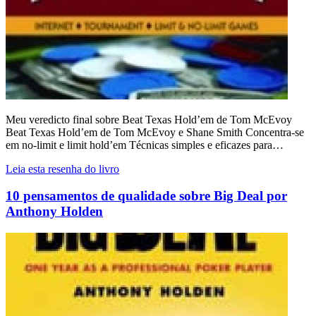
Meu veredicto final sobre Beat Texas Hold’em de Tom McEvoy
Beat Texas Hold’em de Tom McEvoy e Shane Smith Concentra-se
em no-limit e limit hold’em Técnicas simples e eficazes para…
Leia esta resenha do livro
10 pensamentos de qualidade sobre Big Deal por
Anthony Holden