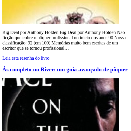
Big Deal por Anthony Holden Big Deal por Anthony Holden Não-
ficção que cobre o pôquer profissional no início dos anos 90 Nossa
classificação: 92 (em 100) Memórias muito bem escritas de um
escritor que se tornou profissional…
Leia esta resenha do livro
Ás completo no River: um guia avançado de pôquer