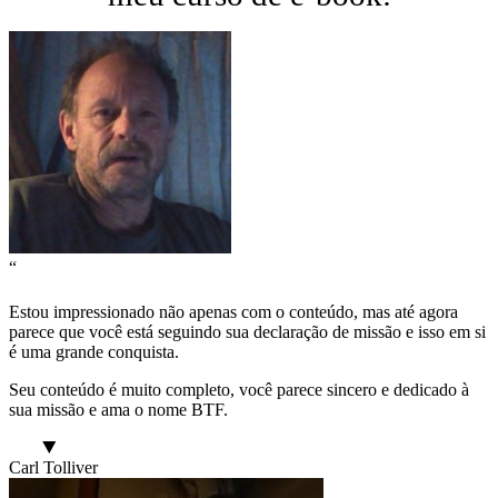
“
Estou impressionado não apenas com o conteúdo, mas até agora
parece que você está seguindo sua declaração de missão e isso em si
é uma grande conquista.
Seu conteúdo é muito completo, você parece sincero e dedicado à
sua missão e ama o nome BTF.
Carl Tolliver