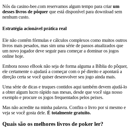
Nós da casino-bee.com reservamos algum tempo para criar
um
desses livros de pôquer
que está disponível para download sem
nenhum custo.
Estratégia acionável prática real
Ele não contém fórmulas e cálculos complexos como muitos outros
livros mais pesados, mas sim uma série de passos atualizados que
um novo jogador deve seguir para começar a dominar os jogos
online hoje.
Embora nosso eBook não seja de forma alguma a Bíblia do pôquer,
ele certamente o ajudará a começar com o pé direito e apontará a
direção certa se você quiser desenvolver seu jogo ainda mais.
Uma série de dicas e truques contidos aqui também devem ajudá-lo
a obter algum lucro rápido nas mesas, desde que você siga nosso
exemplo e procure os jogos frequentados pelos peixes.
Mas não acredite na minha palavra. Confira o livro por si mesmo e
veja se você gosta dele.
É totalmente gratuito.
Quais são os melhores livros de poker ler?