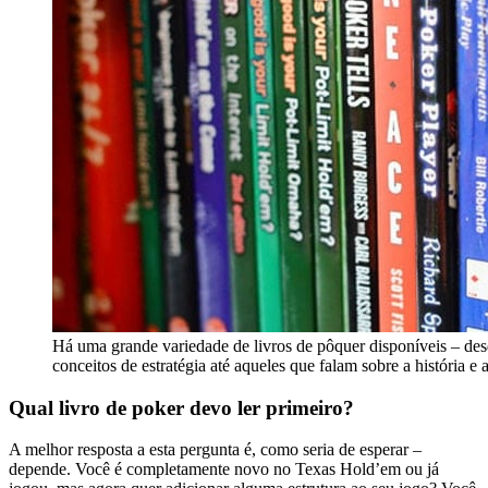
Há uma grande variedade de livros de pôquer disponíveis – des
conceitos de estratégia até aqueles que falam sobre a história e 
Qual livro de poker devo ler primeiro?
A melhor resposta a esta pergunta é, como seria de esperar –
depende. Você é completamente novo no Texas Hold’em ou já