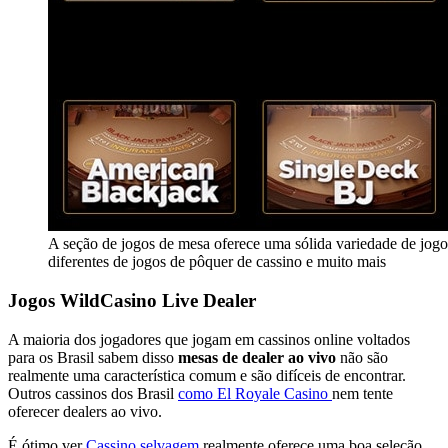
A seção de jogos de mesa oferece uma sólida variedade de jogos,
diferentes de jogos de pôquer de cassino e muito mais
Jogos WildCasino Live Dealer
A maioria dos jogadores que jogam em cassinos online voltados
para os Brasil sabem disso
mesas de dealer ao vivo
não são
realmente uma característica comum e são difíceis de encontrar.
Outros cassinos dos Brasil
como El Royale Casino
nem tente
oferecer dealers ao vivo.
É ótimo ver
Cassino selvagem
realmente oferece uma boa seleção