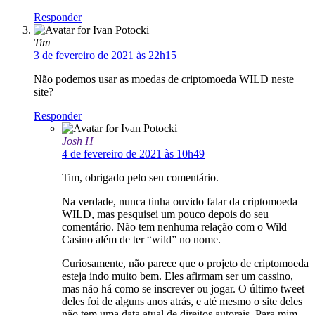
Responder
Tim
3 de fevereiro de 2021 às 22h15
Não podemos usar as moedas de criptomoeda WILD neste
site?
Responder
Josh H
4 de fevereiro de 2021 às 10h49
Tim, obrigado pelo seu comentário.
Na verdade, nunca tinha ouvido falar da criptomoeda
WILD, mas pesquisei um pouco depois do seu
comentário. Não tem nenhuma relação com o Wild
Casino além de ter “wild” no nome.
Curiosamente, não parece que o projeto de criptomoeda
esteja indo muito bem. Eles afirmam ser um cassino,
mas não há como se inscrever ou jogar. O último tweet
deles foi de alguns anos atrás, e até mesmo o site deles
não tem uma data atual de direitos autorais. Para mim,