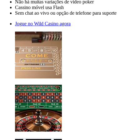
Não há muitas variações de video poker
Cassino móvel usa Flash
Sem chat ao vivo ou opção de telefone para suporte
Jogue no Wild Casino agora