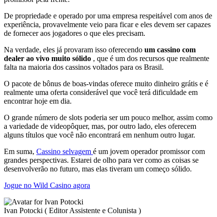
De propriedade e operado por uma empresa respeitável com anos de
experiência, provavelmente veio para ficar e eles devem ser capazes
de fornecer aos jogadores o que eles precisam.
Na verdade, eles já provaram isso oferecendo
um cassino com
dealer ao vivo muito sólido
, que é um dos recursos que realmente
falta na maioria dos cassinos voltados para os Brasil.
O pacote de bônus de boas-vindas oferece muito dinheiro grátis e é
realmente uma oferta considerável que você terá dificuldade em
encontrar hoje em dia.
O grande número de slots poderia ser um pouco melhor, assim como
a variedade de videopôquer, mas, por outro lado, eles oferecem
alguns títulos que você não encontrará em nenhum outro lugar.
Em suma,
Cassino selvagem
é um jovem operador promissor com
grandes perspectivas. Estarei de olho para ver como as coisas se
desenvolverão no futuro, mas elas tiveram um começo sólido.
Jogue no Wild Casino agora
Ivan Potocki
(
Editor Assistente e Colunista
)