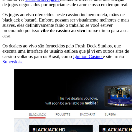
de jogos negociados por negociantes de carne e osso em tempo real.
Os jogos ao vivo oferecidos neste cassino incluem roleta, mãos de
blackjack e bacará. Embora possam ser visualmente melhores e mais
suaves, eles definitivamente farão o trabalho se você estiver
procurando por isso
vibe de cassino ao vivo
trouxe direto para a sua
casa.
Os dealers ao vivo são fornecidos pelo Fresh Deck Studios, que
executa uma interface de usuário estilosa que já vi em outros sites de
cassino voltados para os Brasil, como
Ignition Casino
e site irmão
Superslots
.