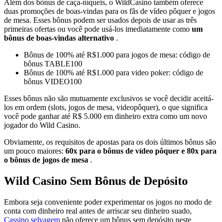
Além dos bônus de caça-níqueis, o WildCasino também oferece
duas promoções de boas-vindas para os fãs de vídeo pôquer e jogos
de mesa. Esses bônus podem ser usados ​​depois de usar as três
primeiras ofertas ou você pode usá-los imediatamente como
um
bônus de boas-vindas alternativo
.
Bônus de 100% até R$1.000 para jogos de mesa: código de
bônus TABLE100
Bônus de 100% até R$1.000 para video poker: código de
bônus VIDEO100
Esses bônus não são mutuamente exclusivos se você decidir aceitá-
los em ordem (slots, jogos de mesa, videopôquer), o que significa
você pode ganhar até R$ 5.000 em dinheiro extra como um novo
jogador do Wild Casino.
Obviamente, os requisitos de apostas para os dois últimos bônus são
um pouco maiores:
60x para o bônus de vídeo pôquer e 80x para
o bônus de jogos de mesa
.
Wild Casino Sem Bônus de Depósito
Embora seja conveniente poder experimentar os jogos no modo de
conta com dinheiro real antes de arriscar seu dinheiro suado,
Cassino selvagem
não oferece um bônus sem depósito neste