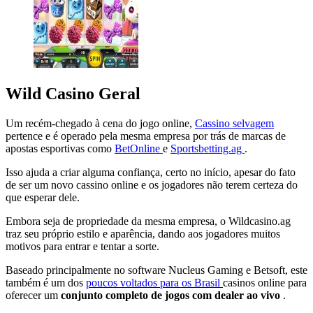
Wild Casino Geral
Um recém-chegado à cena do jogo online,
Cassino selvagem
pertence e é operado pela mesma empresa por trás de marcas de
apostas esportivas como
BetOnline
e
Sportsbetting.ag
.
Isso ajuda a criar alguma confiança, certo no início, apesar do fato
de ser um novo cassino online e os jogadores não terem certeza do
que esperar dele.
Embora seja de propriedade da mesma empresa, o Wildcasino.ag
traz seu próprio estilo e aparência, dando aos jogadores muitos
motivos para entrar e tentar a sorte.
Baseado principalmente no software Nucleus Gaming e Betsoft, este
também é um dos
poucos voltados para os Brasil
casinos online para
oferecer um
conjunto completo de jogos com dealer ao vivo
.