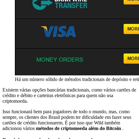
Há um número sólido de métodos tradicionais de depósito e ret
Existem várias opções bancárias tradicionais, como vários cartões de
crédito e débito e carteiras eletrônicas para quem não usa
criptomoeda.
Isso funcionará bem para jogadores de todo o mundo, mas, como
sempre, os clientes dos Brasil podem ter dificuldade em fazer seus
cartões de crédito funcionarem. É por isso que Wild também
adicionou vários
métodos de criptomoeda além do Bitcoin
.