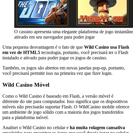
O cassino apresenta uma elegante plataforma de jogo instantâne
ativado em seu navegador para poder jogar
Uma pequena desvantagem é o fato de que
Wild Casino usa Flash
em vez de HTML5
tecnologia, portanto, você precisará ter o Flash
instalado e ativado para poder jogar os jogos de cassino.
Também, os jogos são abertos em novas janelas pop-up, portanto,
você precisará permitir isso na primeira vez que fizer login.
Wild Casino Móvel
Como o Wild Casino é baseado em Flash, a versão móvel é
diferente do site para computador. Isso significa que os dispositivos
móveis não precisarão suportar Flash. O WildCasino mobile oferece
um ambiente de jogo sólido com a maioria dos jogos transferidos
para a plataforma móvel.
Analisei o Wild Casino no celular e
há muita rolagem cansativa
envolvidos para encontrar os jogos que você deseja jogar no celular.