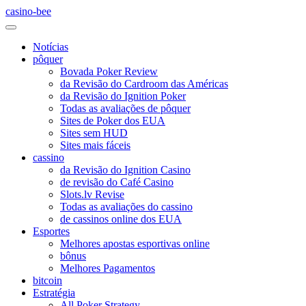
casino-bee
Notícias
pôquer
Bovada Poker Review
da Revisão do Cardroom das Américas
da Revisão do Ignition Poker
Todas as avaliações de pôquer
Sites de Poker dos EUA
Sites sem HUD
Sites mais fáceis
cassino
da Revisão do Ignition Casino
de revisão do Café Casino
Slots.lv Revise
Todas as avaliações do cassino
de cassinos online dos EUA
Esportes
Melhores apostas esportivas online
bônus
Melhores Pagamentos
bitcoin
Estratégia
All Poker Strategy