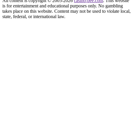
All content is copyright © 2005-2026
casino-bee.com
. This website
is for entertainment and educational purposes only. No gambling
takes place on this website. Content may not be used to violate local,
state, federal, or international law.