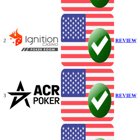
2
REVIEW
3
REVIEW