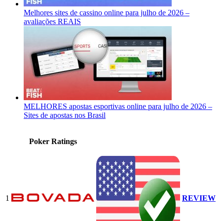
Melhores sites de cassino online para julho de 2026 –
avaliações REAIS
MELHORES apostas esportivas online para julho de 2026 –
Sites de apostas nos Brasil
Poker Ratings
1
REVIEW