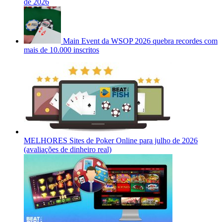
de 2026
Main Event da WSOP 2026 quebra recordes com
mais de 10.000 inscritos
MELHORES Sites de Poker Online para julho de 2026
(avaliações de dinheiro real)