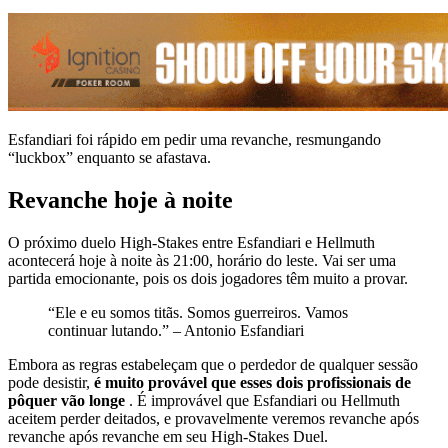
Esfandiari foi rápido em pedir uma revanche, resmungando
“luckbox” enquanto se afastava.
Revanche hoje à noite
O próximo duelo High-Stakes entre Esfandiari e Hellmuth
acontecerá hoje à noite às 21:00, horário do leste. Vai ser uma
partida emocionante, pois os dois jogadores têm muito a provar.
“Ele e eu somos titãs. Somos guerreiros. Vamos
continuar lutando.” – Antonio Esfandiari
Embora as regras estabeleçam que o perdedor de qualquer sessão
pode desistir,
é muito provável que esses dois profissionais de
pôquer vão longe
. É improvável que Esfandiari ou Hellmuth
aceitem perder deitados, e provavelmente veremos revanche após
revanche após revanche em seu High-Stakes Duel.