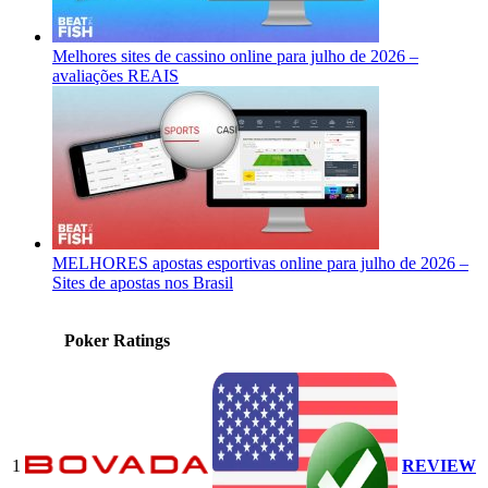
Melhores sites de cassino online para julho de 2026 –
avaliações REAIS
MELHORES apostas esportivas online para julho de 2026 –
Sites de apostas nos Brasil
Poker Ratings
1
REVIEW