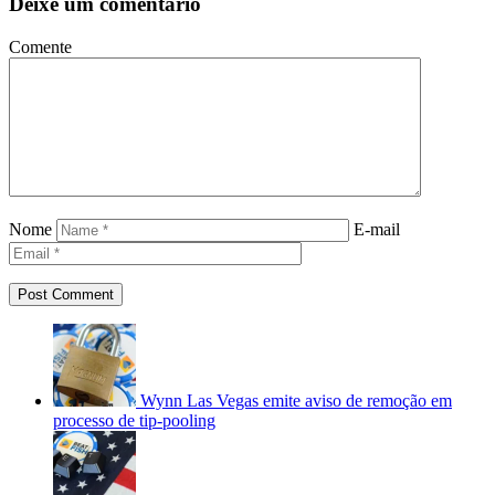
Deixe um comentário
Comente
Nome
E-mail
Wynn Las Vegas emite aviso de remoção em
processo de tip-pooling