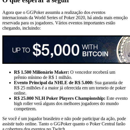
O que esperar a seguir
Agora que o GGPoker assumiu a realização dos eventos
internacionais da World Series of Poker 2020, há ainda mais emoção
reservada para os jogadores. Vários eventos importantes estão
chegando, incluindo:
R$ 1.500 Milionário Maker:
O vencedor receberá um
prêmio mínimo de R$ 1 milhão.
Evento Principal da NHLE de R$ 5.000:
Sua garantia de
R$ 25 milhões é a maior já oferecida em um torneio de poker
online.
R$ 25.000 NLH Poker Players Championship:
Este evento
high roller verá alguns dos melhores jogadores do mundo
competirem.
Se você é um jogador brasileiro e não pode participar da ação, pode
assistir tudo online. Tanto o GGPoker quanto o Poker Central farão
a cobertura dos eventos no Twitch.