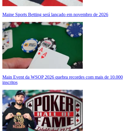
Maine Sports Betting será lançado em novembro de 2026
Main Event da WSOP 2026 quebra recordes com mais de 10.000
inscritos