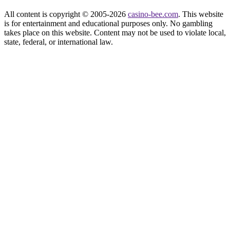
All content is copyright © 2005-2026
casino-bee.com
. This website
is for entertainment and educational purposes only. No gambling
takes place on this website. Content may not be used to violate local,
state, federal, or international law.