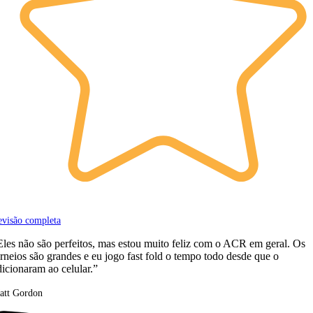
evisão completa
Eles não são perfeitos, mas estou muito feliz com o ACR em geral. Os
orneios são grandes e eu jogo fast fold o tempo todo desde que o
dicionaram ao celular.”
att Gordon