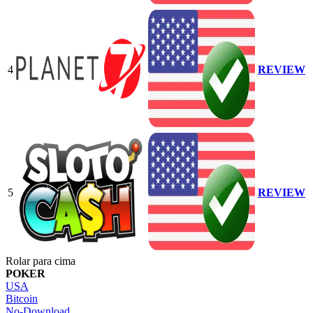
4
REVIEW
5
REVIEW
Rolar para cima
POKER
USA
Bitcoin
No-Download