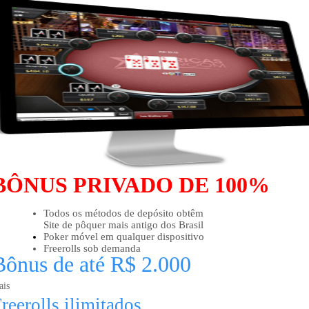
BÔNUS PRIVADO DE 100%
Todos os métodos de depósito obtêm
Site de pôquer mais antigo dos Brasil
Poker móvel em qualquer dispositivo
Freerolls sob demanda
Bônus de até R$ 2.000
ais
reerolls ilimitados