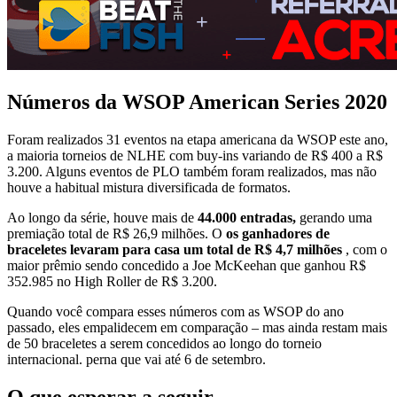
Números da WSOP American Series 2020
Foram realizados 31 eventos na etapa americana da WSOP este ano,
a maioria torneios de NLHE com buy-ins variando de R$ 400 a R$
3.200. Alguns eventos de PLO também foram realizados, mas não
houve a habitual mistura diversificada de formatos.
Ao longo da série, houve mais de
44.000 entradas,
gerando uma
premiação total de R$ 26,9 milhões. O
os ganhadores de
braceletes levaram para casa um total de R$ 4,7 milhões
, com o
maior prêmio sendo concedido a Joe McKeehan que ganhou R$
352.985 no High Roller de R$ 3.200.
Quando você compara esses números com as WSOP do ano
passado, eles empalidecem em comparação – mas ainda restam mais
de 50 braceletes a serem concedidos ao longo do torneio
internacional. perna que vai até 6 de setembro.