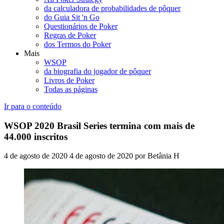
da calculadora de probabilidades de pôquer
do Guia Sit 'n Go
Questionários de Poker
Regras de Poker
dos Termos do Poker
Mais
WSOP
da biografia do jogador de pôquer
Livros de Poker
Todas as páginas
Ir para o conteúdo
WSOP 2020 Brasil Series termina com mais de
44.000 inscritos
4 de agosto de 2020
4 de agosto de 2020
por
Betânia H