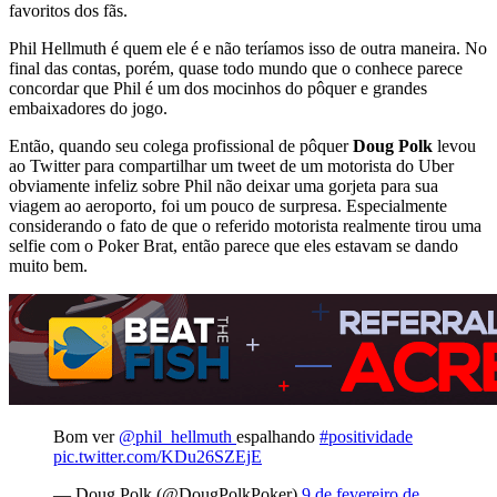
favoritos dos fãs.
Phil Hellmuth é quem ele é e não teríamos isso de outra maneira. No
final das contas, porém, quase todo mundo que o conhece parece
concordar que Phil é um dos mocinhos do pôquer e grandes
embaixadores do jogo.
Então, quando seu colega profissional de pôquer
Doug Polk
levou
ao Twitter para compartilhar um tweet de um motorista do Uber
obviamente infeliz sobre Phil não deixar uma gorjeta para sua
viagem ao aeroporto, foi um pouco de surpresa. Especialmente
considerando o fato de que o referido motorista realmente tirou uma
selfie com o Poker Brat, então parece que eles estavam se dando
muito bem.
Bom ver
@phil_hellmuth
espalhando
#positividade
pic.twitter.com/KDu26SZEjE
— Doug Polk (@DougPolkPoker)
9 de fevereiro de