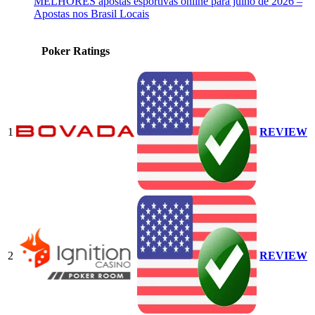
MELHORES apostas esportivas online para julho de 2026 –
Apostas nos Brasil Locais
Poker Ratings
1
REVIEW
2
REVIEW