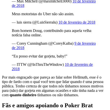
— Max Mitchell (@maxmitchell3000)
10 de fevereiro
de 2018
Meus motoristas do Uber não são assim.
— luis sierra (@LuisSierralu)
10 de fevereiro de 2018
Bom homem Doug, contribuindo para aquela velha
notícia falsa online.
— Corey Cunningham (@CoreyKaiba)
9 de fevereiro
de 2018
“Eu posso evitar dar gorjeta, baby!”
— ITTW (@InThruTheWindow)
10 de fevereiro de
2018
Por mais engraçado que pareça ao falar sobre Hellmuth, esse é o
tipo de fardo com o qual você tem que lidar quando é uma pessoa
pública. Tenho certeza de que todos nós tínhamos nossos motivos
para (não) dar gorjeta em algumas ocasiões e não tinha nada a ver
com
quanto dinheiro
tínhamos ou não tínhamos.
Fãs e amigos apoiando o Poker Brat