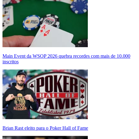
Main Event da WSOP 2026 quebra recordes com mais de 10.000
inscritos
Brian Rast eleito para o Poker Hall of Fame