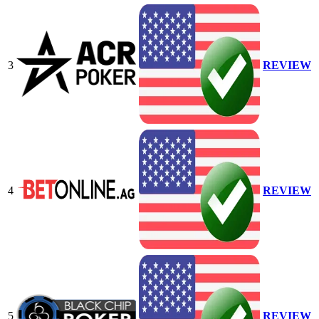
3
REVIEW
4
REVIEW
5
REVIEW