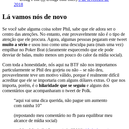
2018
Lá vamos nós de novo
Se você sabe alguma coisa sobre Phil, sabe que ele adora ser o
centro das atenções. No entanto, este provavelmente não é o tipo de
atenção que ele procura. Agora, algumas pessoas pegaram este tweet
muito a sério
e usou isso como uma desculpa para (mais uma vez)
empilhar no Poker Brat (claramente esquecendo que ele pode
desviar de balas, muito menos um pouco do calor da mídia social).
Com toda a honestidade, nós aqui na BTF não nos importamos
particularmente se Phil deu gorjeta ou não – se não deu,
provavelmente teve um motivo válido, porque é realmente difícil
acreditar que ele se importaria com alguns dólares extras. O que nos
importa, porém, é o
hilaridade que se seguiu
e alguns dos
comentários que acompanharam o tweet de Polk.
“aqui vai uma dica querida, não pague um aumento
com rainha 10”
(repostando meu comentário no fb para equilibrar meu
alcance de mídia social)