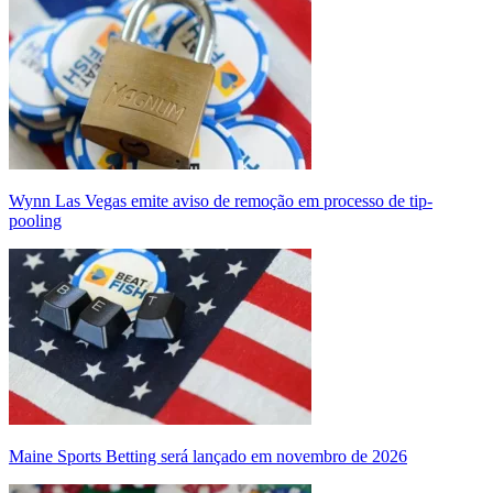
Wynn Las Vegas emite aviso de remoção em processo de tip-
pooling
Maine Sports Betting será lançado em novembro de 2026