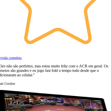
evisão completa
Eles não são perfeitos, mas estou muito feliz com o ACR em geral. Os
orneios são grandes e eu jogo fast fold o tempo todo desde que o
dicionaram ao celular.”
att Gordon