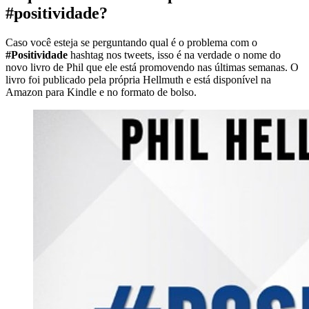
#positividade?
Caso você esteja se perguntando qual é o problema com o
#Positividade
hashtag nos tweets, isso é na verdade o nome do
novo livro de Phil que ele está promovendo nas últimas semanas. O
livro foi publicado pela própria Hellmuth e está disponível na
Amazon para Kindle e no formato de bolso.