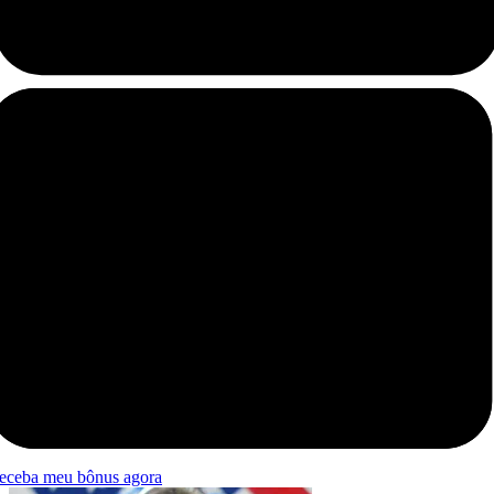
eceba meu bônus agora