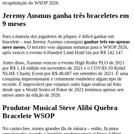
recapitulação do WSOP 2026.
Jeremy Ausmus ganha três braceletes em
9 meses
Para a maioria dos jogadores de pôquer, é difícil ganhar um
bracelete – mas Jeremy Ausmus conseguiu
ganhar três em apenas
nove meses.
O terceiro veio algumas semanas para o WSOP 2026,
após vencer o evento 6-Handed Limit Hold’em por R$ 142.147.
Antes disso, Ausmus venceu o evento High Roller PLO de 2021
por R$ 1,18 milhão em novembro de 2021 e o COVID-19 Relief
NLHE Charity Event por R$ 48.687 em setembro de 2021. É uma
conquista impressionante e certamente estabelece algum tipo de
recorde. É improvável que vejamos outro lugar realizar tal feito
desde que a World Series of Poker de 2021 terminou apenas seis
meses antes da edição de 2026.
Produtor Musical Steve Alibi Quebra
Bracelete WSOP
No casino-bee, somos grandes fãs de música – então, ficamos
emocionados quando o lendário produtor musical Steve Alibini