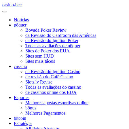
casino-bee
Notícias
pôquer
Bovada Poker Review
da Revisão do Cardroom das Américas
da Revisão do Ignition Poker
Todas as avaliações de pôquer
Sites de Poker dos EUA
Sites sem HUD
Sites mais fáceis
cassino
da Revisão do Ignition Casino
de revisão do Café Casino
Slots.lv Revise
Todas as avaliações do cassino
de cassinos online dos EUA
Esportes
Melhores apostas esportivas online
bônus
Melhores Pagamentos
bitcoin
Estratégia
All Poker Strategy