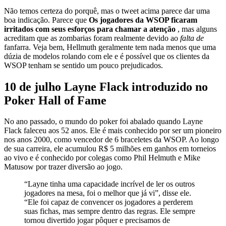
Não temos certeza do porquê, mas o tweet acima parece dar uma
boa indicação. Parece que
Os jogadores da WSOP ficaram
irritados com seus esforços para chamar a atenção
, mas alguns
acreditam que as zombarias foram realmente devido ao
falta de
fanfarra. Veja bem, Hellmuth geralmente tem nada menos que uma
dúzia de modelos rolando com ele e é possível que os clientes da
WSOP tenham se sentido um pouco prejudicados.
10 de julho Layne Flack introduzido no
Poker Hall of Fame
No ano passado, o mundo do poker foi abalado quando Layne
Flack faleceu aos 52 anos. Ele é mais conhecido por ser um pioneiro
nos anos 2000, como vencedor de 6 braceletes da WSOP. Ao longo
de sua carreira, ele acumulou R$ 5 milhões em ganhos em torneios
ao vivo e é conhecido por colegas como Phil Helmuth e Mike
Matusow por trazer diversão ao jogo.
“Layne tinha uma capacidade incrível de ler os outros
jogadores na mesa, foi o melhor que já vi”, disse ele.
“Ele foi capaz de convencer os jogadores a perderem
suas fichas, mas sempre dentro das regras. Ele sempre
tornou divertido jogar pôquer e precisamos de