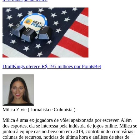
DraftKings oferece R$ 195 milhões por PointsBet
Milica Zivic
(
Jornalista e Colunista
)
Milica é uma ex-jogadora de vôlei apaixonada por escrever. Além
dos esportes, ela se interessa pela indústria de jogos online. Milica se
juntou à equipe casino-bee.com em 2019, contribuindo com várias
colunas de recursos, notícias de última hora e análises de sites de