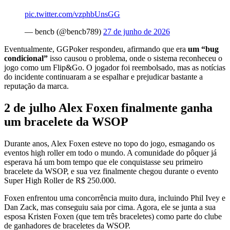
pic.twitter.com/vzphbUnsGG
— bencb (@bencb789)
27 de junho de 2026
Eventualmente, GGPoker respondeu, afirmando que era
um “bug
condicional”
isso causou o problema, onde o sistema reconheceu o
jogo como um Flip&Go. O jogador foi reembolsado, mas as notícias
do incidente continuaram a se espalhar e prejudicar bastante a
reputação da marca.
2 de julho Alex Foxen finalmente ganha
um bracelete da WSOP
Durante anos, Alex Foxen esteve no topo do jogo, esmagando os
eventos high roller em todo o mundo. A comunidade do pôquer já
esperava há um bom tempo que ele conquistasse seu primeiro
bracelete da WSOP, e sua vez finalmente chegou durante o evento
Super High Roller de R$ 250.000.
Foxen enfrentou uma concorrência muito dura, incluindo Phil Ivey e
Dan Zack, mas conseguiu saia por cima. Agora, ele se junta a sua
esposa Kristen Foxen (que tem três braceletes) como parte do clube
de ganhadores de braceletes da WSOP.