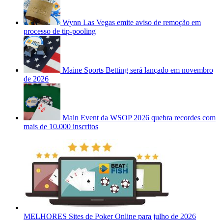
Wynn Las Vegas emite aviso de remoção em
processo de tip-pooling
Maine Sports Betting será lançado em novembro
de 2026
Main Event da WSOP 2026 quebra recordes com
mais de 10.000 inscritos
MELHORES Sites de Poker Online para julho de 2026