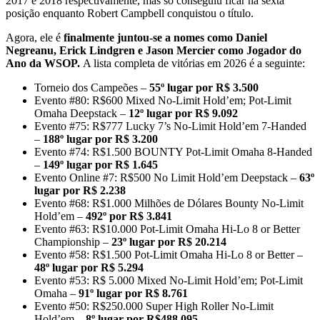
2017 e 2018 respectivamente, mas só conseguiu ficar na sexta
posição enquanto Robert Campbell conquistou o título.
Agora, ele é
finalmente juntou-se a nomes como Daniel
Negreanu, Erick Lindgren e Jason Mercier como Jogador do
Ano da WSOP.
A lista completa de vitórias em 2026 é a seguinte:
Torneio dos Campeões –
55º lugar por R$ 3.500
Evento #80: R$600 Mixed No-Limit Hold’em; Pot-Limit
Omaha Deepstack –
12º lugar por R$ 9.092
Evento #75: R$777 Lucky 7’s No-Limit Hold’em 7-Handed
–
188º lugar por R$ 3.200
Evento #74: R$1.500 BOUNTY Pot-Limit Omaha 8-Handed
–
149º lugar por R$ 1.645
Evento Online #7: R$500 No Limit Hold’em Deepstack –
63º
lugar por R$ 2.238
Evento #68: R$1.000 Milhões de Dólares Bounty No-Limit
Hold’em –
492º por R$ 3.841
Evento #63: R$10.000 Pot-Limit Omaha Hi-Lo 8 or Better
Championship –
23º lugar por R$ 20.214
Evento #58: R$1.500 Pot-Limit Omaha Hi-Lo 8 or Better –
48º lugar por R$ 5.294
Evento #53: R$ 5.000 Mixed No-Limit Hold’em; Pot-Limit
Omaha –
91º lugar por R$ 8.761
Evento #50: R$250.000 Super High Roller No-Limit
Hold’em –
8º lugar por R$488.095