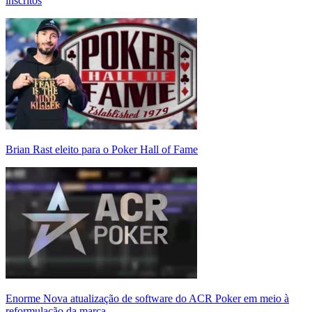
inscritos
Brian Rast eleito para o Poker Hall of Fame
Enorme Nova atualização de software do ACR Poker em meio à
reformulação da marca