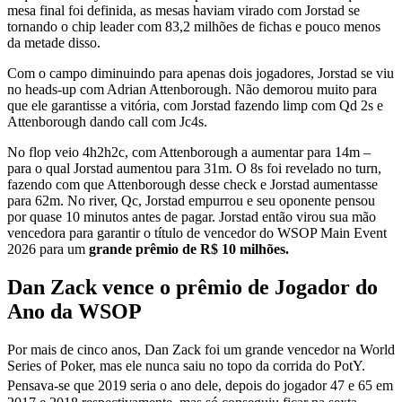
mesa final foi definida, as mesas haviam virado com Jorstad se
tornando o chip leader com 83,2 milhões de fichas e pouco menos
da metade disso.
Com o campo diminuindo para apenas dois jogadores, Jorstad se viu
no heads-up com Adrian Attenborough. Não demorou muito para
que ele garantisse a vitória, com Jorstad fazendo limp com Qd 2s e
Attenborough dando call com Jc4s.
No flop veio 4h2h2c, com Attenborough a aumentar para 14m –
para o qual Jorstad aumentou para 31m. O 8s foi revelado no turn,
fazendo com que Attenborough desse check e Jorstad aumentasse
para 62m. No river, Qc, Jorstad empurrou e seu oponente pensou
por quase 10 minutos antes de pagar. Jorstad então virou sua mão
vencedora para garantir o título de vencedor do WSOP Main Event
2026 para um
grande prêmio de R$ 10 milhões.
Dan Zack vence o prêmio de Jogador do
Ano da WSOP
Por mais de cinco anos, Dan Zack foi um grande vencedor na World
Series of Poker, mas ele nunca saiu no topo da corrida do PotY.
Pensava-se que 2019 seria o ano dele, depois do jogador 47
e 65
em