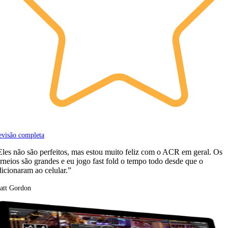
evisão completa
Eles não são perfeitos, mas estou muito feliz com o ACR em geral. Os
orneios são grandes e eu jogo fast fold o tempo todo desde que o
dicionaram ao celular.”
att Gordon