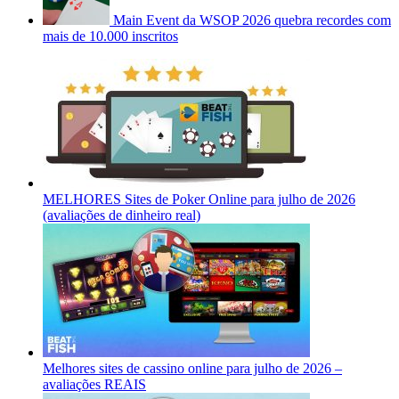
Main Event da WSOP 2026 quebra recordes com
mais de 10.000 inscritos
MELHORES Sites de Poker Online para julho de 2026
(avaliações de dinheiro real)
Melhores sites de cassino online para julho de 2026 –
avaliações REAIS