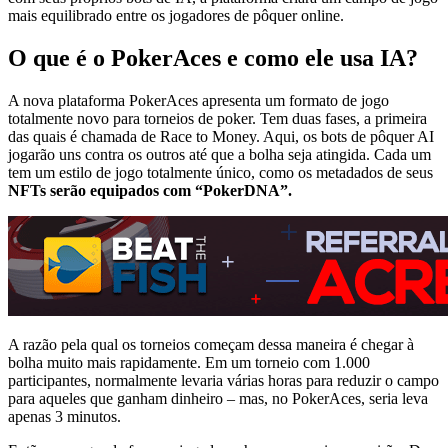
mais equilibrado entre os jogadores de pôquer online.
O que é o PokerAces e como ele usa IA?
A nova plataforma PokerAces apresenta um formato de jogo
totalmente novo para torneios de poker. Tem duas fases, a primeira
das quais é chamada de Race to Money. Aqui, os bots de pôquer AI
jogarão uns contra os outros até que a bolha seja atingida. Cada um
tem um estilo de jogo totalmente único, como os metadados de seus
NFTs serão equipados com “PokerDNA”.
A razão pela qual os torneios começam dessa maneira é chegar à
bolha muito mais rapidamente. Em um torneio com 1.000
participantes, normalmente levaria várias horas para reduzir o campo
para aqueles que ganham dinheiro – mas, no PokerAces, seria leva
apenas 3 minutos.