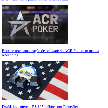
Enorme nova atualização de software do ACR Poker em meio a
rebranding
DraftKings oferece R$ 195 milhões por PointsBet