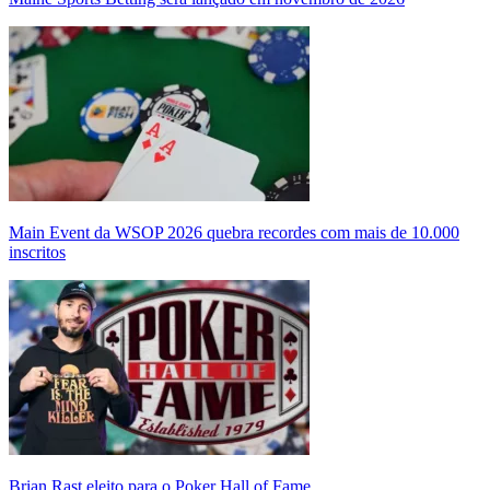
Main Event da WSOP 2026 quebra recordes com mais de 10.000
inscritos
Brian Rast eleito para o Poker Hall of Fame