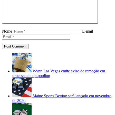
Nome
E-mail
Wynn Las Vegas emite aviso de remoção em
processo de tip-pooling
Maine Sports Betting será lançado em novembro
de 2026