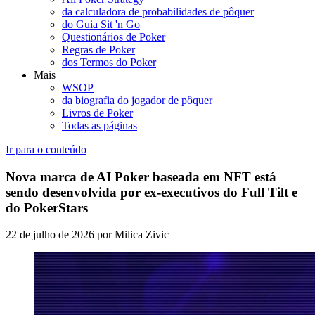
da calculadora de probabilidades de pôquer
do Guia Sit 'n Go
Questionários de Poker
Regras de Poker
dos Termos do Poker
Mais
WSOP
da biografia do jogador de pôquer
Livros de Poker
Todas as páginas
Ir para o conteúdo
Nova marca de AI Poker baseada em NFT está
sendo desenvolvida por ex-executivos do Full Tilt e
do PokerStars
22 de julho de 2026
por
Milica Zivic