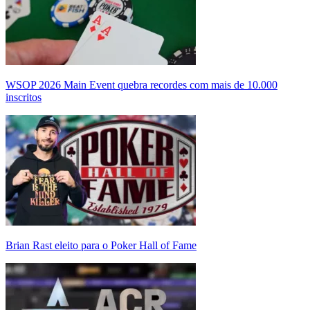
WSOP 2026 Main Event quebra recordes com mais de 10.000
inscritos
Brian Rast eleito para o Poker Hall of Fame