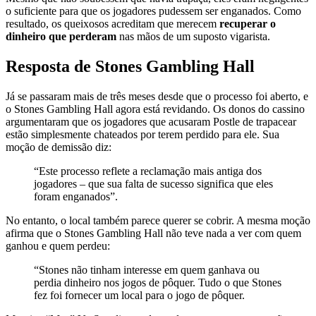
o suficiente para que os jogadores pudessem ser enganados. Como
resultado, os queixosos acreditam que merecem
recuperar o
dinheiro que perderam
nas mãos de um suposto vigarista.
Resposta de Stones Gambling Hall
Já se passaram mais de três meses desde que o processo foi aberto, e
o Stones Gambling Hall agora está revidando. Os donos do cassino
argumentaram que os jogadores que acusaram Postle de trapacear
estão simplesmente chateados por terem perdido para ele. Sua
moção de demissão diz:
“Este processo reflete a reclamação mais antiga dos
jogadores – que sua falta de sucesso significa que eles
foram enganados”.
No entanto, o local também parece querer se cobrir. A mesma moção
afirma que o Stones Gambling Hall não teve nada a ver com quem
ganhou e quem perdeu:
“Stones não tinham interesse em quem ganhava ou
perdia dinheiro nos jogos de pôquer. Tudo o que Stones
fez foi fornecer um local para o jogo de pôquer.