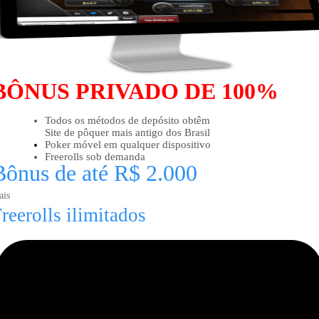
BÔNUS PRIVADO DE 100%
Todos os métodos de depósito obtêm
Site de pôquer mais antigo dos Brasil
Poker móvel em qualquer dispositivo
Freerolls sob demanda
Bônus de até R$ 2.000
ais
reerolls ilimitados