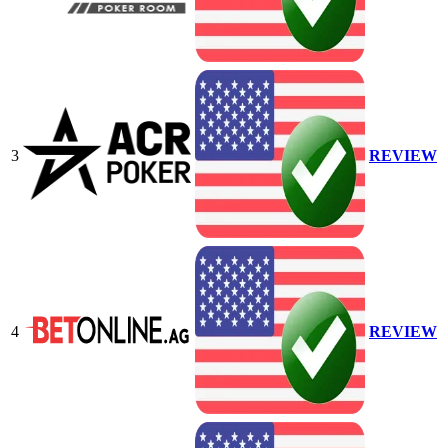
3
REVIEW
4
REVIEW