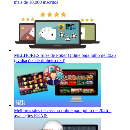
mais de 10.000 inscritos
MELHORES Sites de Poker Online para julho de 2026
(avaliações de dinheiro real)
Melhores sites de cassino online para julho de 2026 –
avaliações REAIS