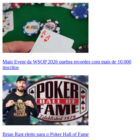
Main Event da WSOP 2026 quebra recordes com mais de 10.000
inscritos
Brian Rast eleito para o Poker Hall of Fame