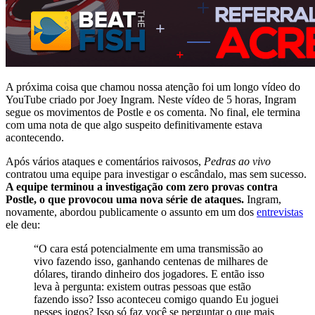
A próxima coisa que chamou nossa atenção foi um longo vídeo do
YouTube criado por Joey Ingram. Neste vídeo de 5 horas, Ingram
segue os movimentos de Postle e os comenta. No final, ele termina
com uma nota de que algo suspeito definitivamente estava
acontecendo.
Após vários ataques e comentários raivosos,
Pedras ao vivo
contratou uma equipe para investigar o escândalo, mas sem sucesso.
A equipe terminou a investigação com zero provas contra
Postle, o que provocou uma nova série de ataques.
Ingram,
novamente, abordou publicamente o assunto em um dos
entrevistas
ele deu:
“O cara está potencialmente em uma transmissão ao
vivo fazendo isso, ganhando centenas de milhares de
dólares, tirando dinheiro dos jogadores. E então isso
leva à pergunta: existem outras pessoas que estão
fazendo isso? Isso aconteceu comigo quando Eu joguei
nesses jogos? Isso só faz você se perguntar o que mais