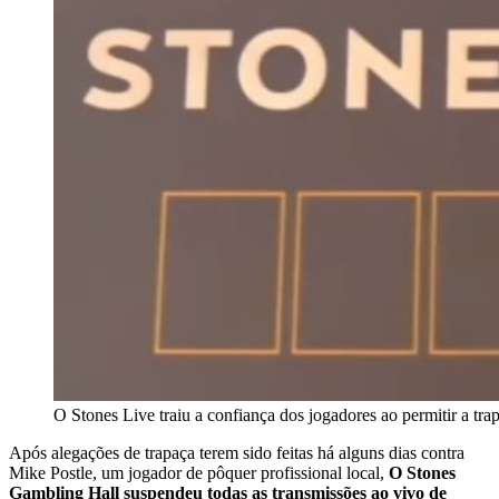
O Stones Live traiu a confiança dos jogadores ao permitir a tra
Após alegações de trapaça terem sido feitas há alguns dias contra
Mike Postle, um jogador de pôquer profissional local,
O Stones
Gambling Hall suspendeu todas as transmissões ao vivo de