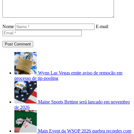
Nome
E-mail
Wynn Las Vegas emite aviso de remoção em
processo de tip-pooling
Maine Sports Betting será lançado em novembro
de 2026
Main Event da WSOP 2026 quebra recordes com