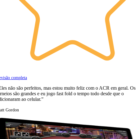
evisão completa
Eles não são perfeitos, mas estou muito feliz com o ACR em geral. Os
orneios são grandes e eu jogo fast fold o tempo todo desde que o
dicionaram ao celular.”
att Gordon