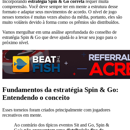
Incorporando
estratégia Spin & Go correta
requer muita
compreensão. Você deve sempre ter em mente a estrutura desse
formato e adaptar seus movimentos de acordo. O nível de jogo
nesses torneios é muitas vezes abaixo da média, portanto, eles são
muito voláteis devido à forma como os prêmios são distribuídos.
Vamos mergulhar em uma análise aprofundada do conselho de
estratégia Spin & Go que deve ajudá-lo a levar seu jogo para o
próximo nível.
Fundamentos da estratégia Spin & Go:
Entendendo o conceito
Esses torneios foram criados principalmente com jogadores
recreativos em mente.
Ao contrário dos típicos eventos Sit and Go, Spin &