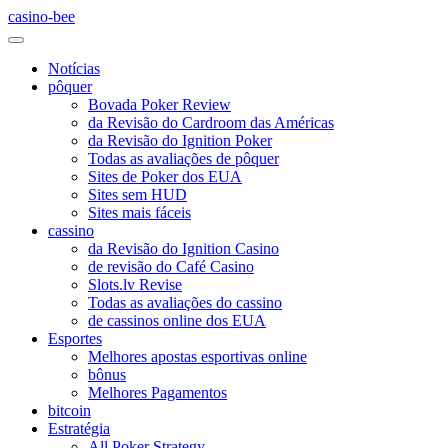
casino-bee
Notícias
pôquer
Bovada Poker Review
da Revisão do Cardroom das Américas
da Revisão do Ignition Poker
Todas as avaliações de pôquer
Sites de Poker dos EUA
Sites sem HUD
Sites mais fáceis
cassino
da Revisão do Ignition Casino
de revisão do Café Casino
Slots.lv Revise
Todas as avaliações do cassino
de cassinos online dos EUA
Esportes
Melhores apostas esportivas online
bônus
Melhores Pagamentos
bitcoin
Estratégia
All Poker Strategy