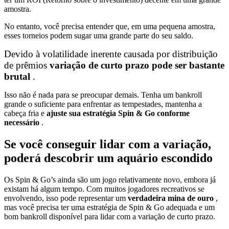
amostra.
No entanto, você precisa entender que, em uma pequena amostra,
esses torneios podem sugar uma grande parte do seu saldo.
Devido à volatilidade inerente causada por distribuição
de prêmios
variação de curto prazo pode ser bastante
brutal
.
Isso não é nada para se preocupar demais. Tenha um bankroll
grande o suficiente para enfrentar as tempestades, mantenha a
cabeça fria e
ajuste sua estratégia Spin & Go conforme
necessário
.
Se você conseguir lidar com a variação,
poderá descobrir um aquário escondido
Os Spin & Go’s ainda são um jogo relativamente novo, embora já
existam há algum tempo. Com muitos jogadores recreativos se
envolvendo, isso pode representar um
verdadeira mina de ouro
,
mas você precisa ter uma estratégia de Spin & Go adequada e um
bom bankroll disponível para lidar com a variação de curto prazo.