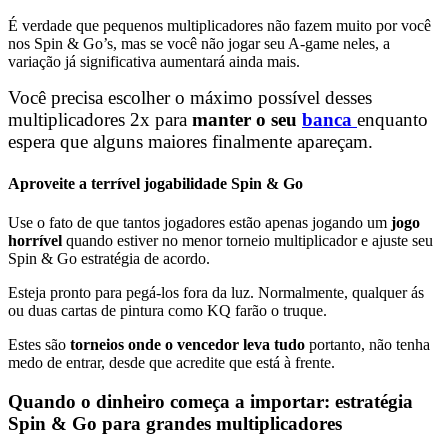
É verdade que pequenos multiplicadores não fazem muito por você
nos Spin & Go’s, mas se você não jogar seu A-game neles, a
variação já significativa aumentará ainda mais.
Você precisa escolher o máximo possível desses
multiplicadores 2x para
manter o seu
banca
enquanto
espera que alguns maiores finalmente apareçam.
Aproveite a terrível jogabilidade Spin & Go
Use o fato de que tantos jogadores estão apenas jogando um
jogo
horrível
quando estiver no menor torneio multiplicador e ajuste seu
Spin & Go estratégia de acordo.
Esteja pronto para pegá-los fora da luz. Normalmente, qualquer ás
ou duas cartas de pintura como KQ farão o truque.
Estes são
torneios onde o vencedor leva tudo
portanto, não tenha
medo de entrar, desde que acredite que está à frente.
Quando o dinheiro começa a importar: estratégia
Spin & Go para grandes multiplicadores