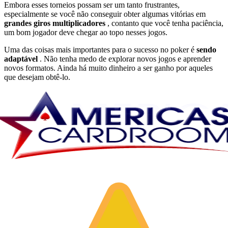
Embora esses torneios possam ser um tanto frustrantes,
especialmente se você não conseguir obter algumas vitórias em
grandes giros multiplicadores
, contanto que você tenha paciência,
um bom jogador deve chegar ao topo nesses jogos.
Uma das coisas mais importantes para o sucesso no poker é
sendo
adaptável
. Não tenha medo de explorar novos jogos e aprender
novos formatos. Ainda há muito dinheiro a ser ganho por aqueles
que desejam obtê-lo.