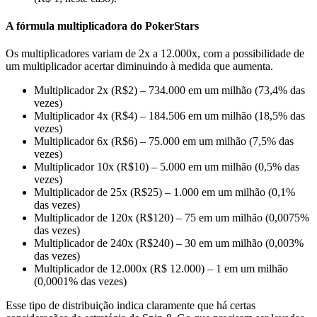
A fórmula multiplicadora do PokerStars
Os multiplicadores variam de 2x a 12.000x, com a possibilidade de
um multiplicador acertar diminuindo à medida que aumenta.
Multiplicador 2x (R$2) – 734.000 em um milhão (73,4% das
vezes)
Multiplicador 4x (R$4) – 184.506 em um milhão (18,5% das
vezes)
Multiplicador 6x (R$6) – 75.000 em um milhão (7,5% das
vezes)
Multiplicador 10x (R$10) – 5.000 em um milhão (0,5% das
vezes)
Multiplicador de 25x (R$25) – 1.000 em um milhão (0,1%
das vezes)
Multiplicador de 120x (R$120) – 75 em um milhão (0,0075%
das vezes)
Multiplicador de 240x (R$240) – 30 em um milhão (0,003%
das vezes)
Multiplicador de 12.000x (R$ 12.000) – 1 em um milhão
(0,0001% das vezes)
Esse tipo de distribuição indica claramente que há certas