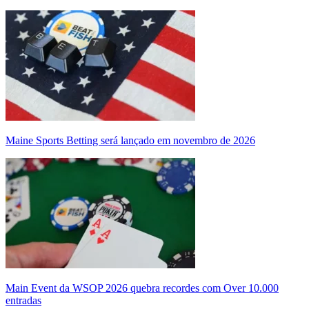
Maine Sports Betting será lançado em novembro de 2026
Main Event da WSOP 2026 quebra recordes com Over 10.000
entradas