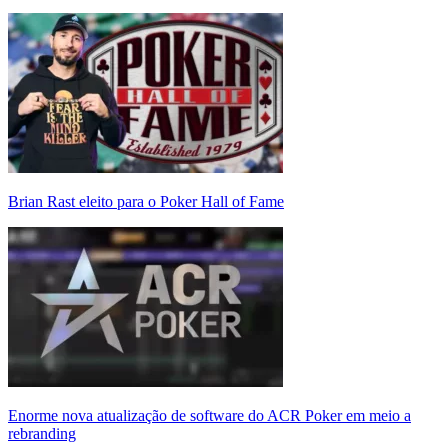
Brian Rast eleito para o Poker Hall of Fame
Enorme nova atualização de software do ACR Poker em meio a
rebranding