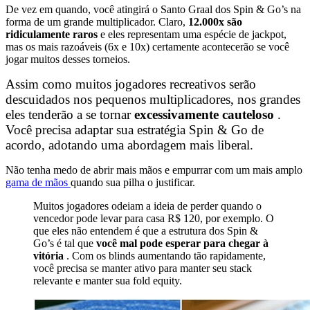
De vez em quando, você atingirá o Santo Graal dos Spin & Go’s na
forma de um grande multiplicador. Claro,
12.000x são
ridiculamente raros
e eles representam uma espécie de jackpot,
mas os mais razoáveis ​​(6x e 10x) certamente acontecerão se você
jogar muitos desses torneios.
Assim como muitos jogadores recreativos serão
descuidados nos pequenos multiplicadores, nos grandes
eles tenderão a se tornar
excessivamente cauteloso
.
Você precisa adaptar sua estratégia Spin & Go de
acordo, adotando uma abordagem mais liberal.
Não tenha medo de abrir mais mãos e empurrar com um mais amplo
gama de mãos
quando sua pilha o justificar.
Muitos jogadores odeiam a ideia de perder quando o
vencedor pode levar para casa R$ 120, por exemplo. O
que eles não entendem é que a estrutura dos Spin &
Go’s é tal que
você mal pode esperar para chegar à
vitória
. Com os blinds aumentando tão rapidamente,
você precisa se manter ativo para manter seu stack
relevante e manter sua fold equity.