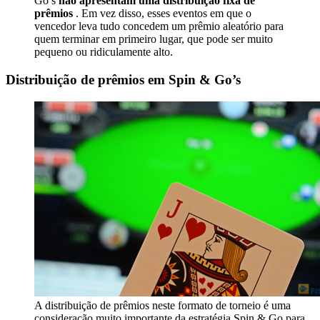
Go’s
não apresentam uma distribuição fixa de
prêmios
. Em vez disso, esses eventos em que o
vencedor leva tudo concedem um prêmio aleatório para
quem terminar em primeiro lugar, que pode ser muito
pequeno ou ridiculamente alto.
Distribuição de prêmios em Spin & Go’s
A distribuição de prêmios neste formato de torneio é uma
consideração muito importante da estratégia Spin & Go para