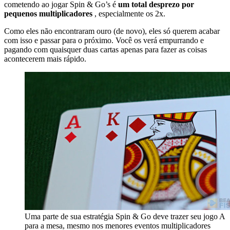
cometendo ao jogar Spin & Go’s é
um total desprezo por
pequenos multiplicadores
, especialmente os 2x.
Como eles não encontraram ouro (de novo), eles só querem acabar
com isso e passar para o próximo. Você os verá empurrando e
pagando com quaisquer duas cartas apenas para fazer as coisas
acontecerem mais rápido.
Uma parte de sua estratégia Spin & Go deve trazer seu jogo A
para a mesa, mesmo nos menores eventos multiplicadores