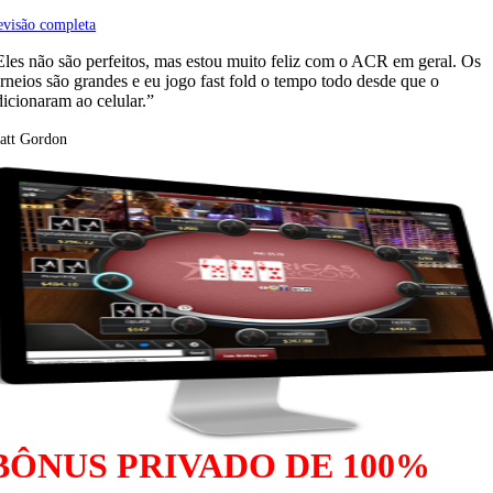
evisão completa
Eles não são perfeitos, mas estou muito feliz com o ACR em geral. Os
orneios são grandes e eu jogo fast fold o tempo todo desde que o
dicionaram ao celular.”
att Gordon
BÔNUS PRIVADO DE 100%