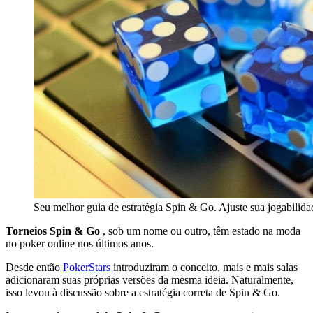
Seu melhor guia de estratégia Spin & Go. Ajuste sua jogabilida
Torneios Spin & Go
, sob um nome ou outro, têm estado na moda
no poker online nos últimos anos.
Desde então
PokerStars
introduziram o conceito, mais e mais salas
adicionaram suas próprias versões da mesma ideia. Naturalmente,
isso levou à discussão sobre a estratégia correta de Spin & Go.