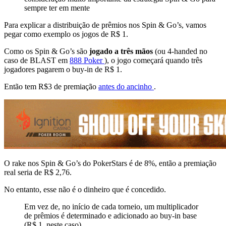
sempre ter em mente
Para explicar a distribuição de prêmios nos Spin & Go’s, vamos
pegar como exemplo os jogos de R$ 1.
Como os Spin & Go’s são
jogado a três mãos
(ou 4-handed no
caso de BLAST em
888 Poker
), o jogo começará quando três
jogadores pagarem o buy-in de R$ 1.
Então tem R$3 de premiação
antes do ancinho
.
O rake nos Spin & Go’s do PokerStars é de 8%, então a premiação
real seria de R$ 2,76.
No entanto, esse não é o dinheiro que é concedido.
Em vez de, no início de cada torneio, um multiplicador
de prêmios é determinado e adicionado ao buy-in base
(R$ 1, neste caso).