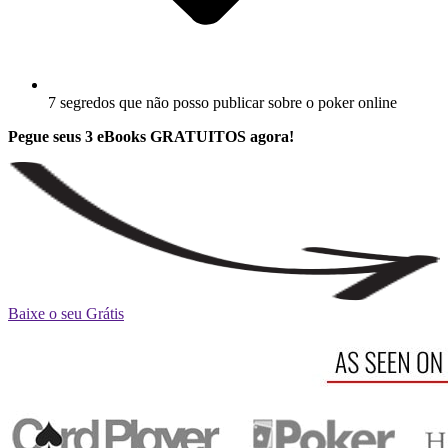
7 segredos que não posso publicar sobre o poker online
Pegue seus 3 eBooks GRATUITOS agora!
Baixe o seu Grátis