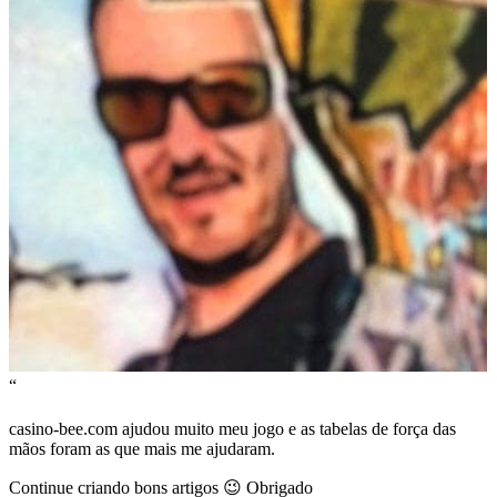
“
casino-bee.com ajudou muito meu jogo e as tabelas de força das
mãos foram as que mais me ajudaram.
Continue criando bons artigos 😉 Obrigado