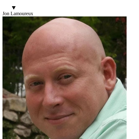
Jon Lamoureux