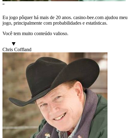
“
Eu jogo pôquer há mais de 20 anos. casino-bee.com ajudou meu
jogo, principalmente com probabilidades e estatísticas.
Você tem muito conteúdo valioso.
Chris Coffland