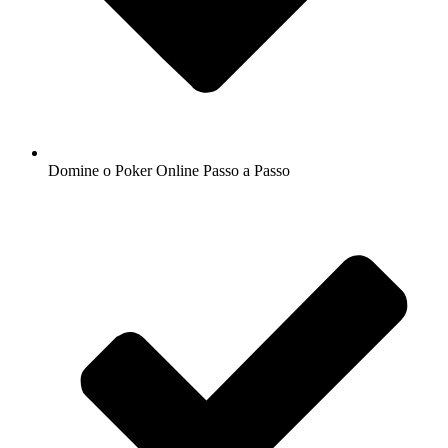
Domine o Poker Online Passo a Passo