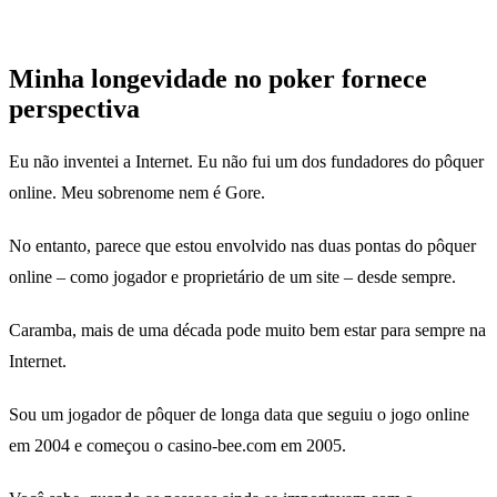
Minha longevidade no poker fornece
perspectiva
Eu não inventei a Internet. Eu não fui um dos fundadores do pôquer
online. Meu sobrenome nem é Gore.
No entanto, parece que estou envolvido nas duas pontas do pôquer
online – como jogador e proprietário de um site – desde sempre.
Caramba, mais de uma década pode muito bem estar para sempre na
Internet.
Sou um jogador de pôquer de longa data que seguiu o jogo online
em 2004 e começou o casino-bee.com em 2005.