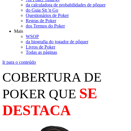
da calculadora de probabilidades de pôquer
do Guia Sit 'n Go
Questionários de Poker
Regras de Poker
dos Termos do Poker
Mais
WSOP
da biografia do jogador de pôquer
Livros de Poker
Todas as páginas
Ir para o conteúdo
COBERTURA DE
SE
POKER QUE
DESTACA