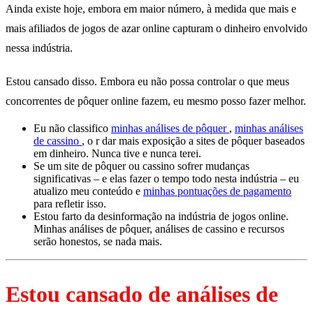
Ainda existe hoje, embora em maior número, à medida que mais e
mais afiliados de jogos de azar online capturam o dinheiro envolvido
nessa indústria.
Estou cansado disso.
Embora eu não possa controlar o que meus
concorrentes de pôquer online fazem, eu mesmo posso fazer melhor.
Eu não classifico
minhas análises de pôquer
,
minhas análises
de cassino
,
o
r dar mais exposição a sites de pôquer baseados
em dinheiro. Nunca tive e nunca terei.
Se um site de pôquer ou cassino sofrer mudanças
significativas – e elas fazer o tempo todo nesta indústria – eu
atualizo meu conteúdo e
minhas pontuações de pagamento
para refletir isso.
Estou farto da desinformação na indústria de jogos online.
Minhas análises de pôquer, análises de cassino e recursos
serão honestos, se nada mais.
Estou cansado de análises de