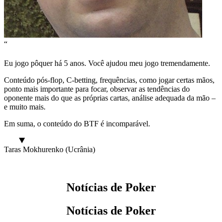
“
Eu jogo pôquer há 5 anos. Você ajudou meu jogo tremendamente.
Conteúdo pós-flop, C-betting, frequências, como jogar certas mãos,
ponto mais importante para focar, observar as tendências do
oponente mais do que as próprias cartas, análise adequada da mão –
e muito mais.
Em suma, o conteúdo do BTF é incomparável.
Taras Mokhurenko (Ucrânia)
Notícias de Poker
Notícias de Poker