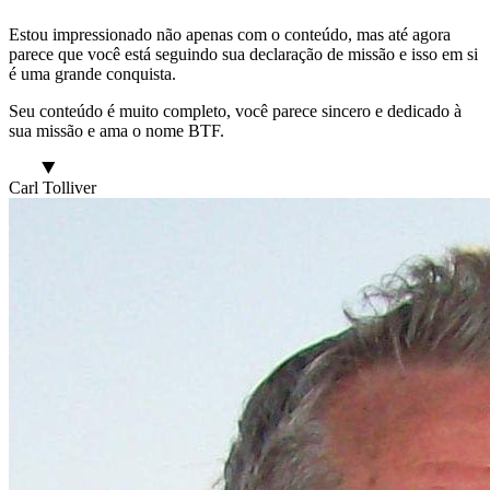
Estou impressionado não apenas com o conteúdo, mas até agora
parece que você está seguindo sua declaração de missão e isso em si
é uma grande conquista.
Seu conteúdo é muito completo, você parece sincero e dedicado à
sua missão e ama o nome BTF.
Carl Tolliver