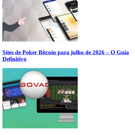
Sites de Poker Bitcoin para julho de 2026 – O Guia
Definitivo