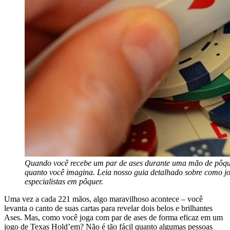
Quando você recebe um par de ases durante uma mão de pôquer,
quanto você imagina. Leia nosso guia detalhado sobre como jo
especialistas em pôquer.
Uma vez a cada 221 mãos, algo maravilhoso acontece – você
levanta o canto de suas cartas para revelar dois belos e brilhantes
Ases. Mas, como você joga com par de ases de forma eficaz em um
jogo de Texas Hold’em? Não é tão fácil quanto algumas pessoas