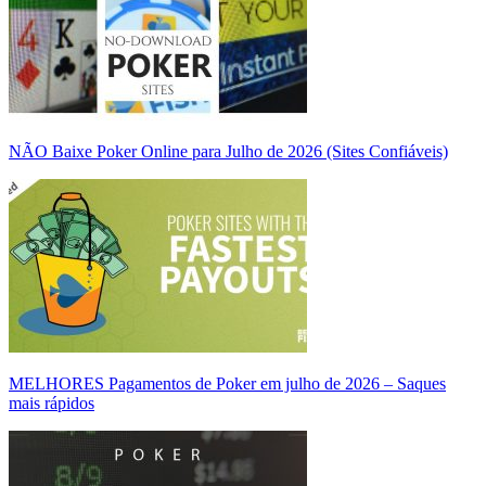
NÃO Baixe Poker Online para Julho de 2026 (Sites Confiáveis)
MELHORES Pagamentos de Poker em julho de 2026 – Saques
mais rápidos