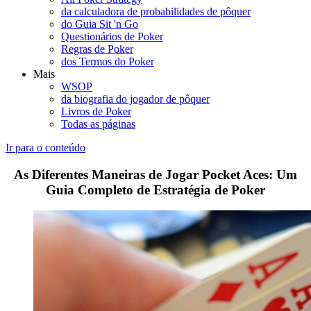
da calculadora de probabilidades de pôquer
do Guia Sit 'n Go
Questionários de Poker
Regras de Poker
dos Termos do Poker
Mais
WSOP
da biografia do jogador de pôquer
Livros de Poker
Todas as páginas
Ir para o conteúdo
As Diferentes Maneiras de Jogar Pocket Aces: Um
Guia Completo de Estratégia de Poker