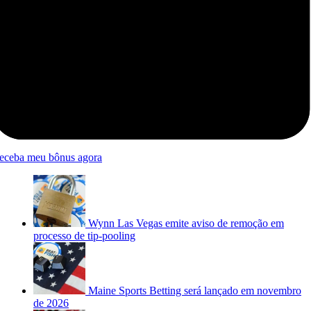
eceba meu bônus agora
Wynn Las Vegas emite aviso de remoção em
processo de tip-pooling
Maine Sports Betting será lançado em novembro
de 2026