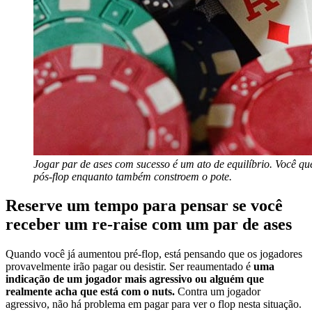
Jogar par de ases com sucesso é um ato de equilíbrio. Você 
pós-flop enquanto também constroem o pote.
Reserve um tempo para pensar se você
receber um re-raise com um par de ases
Quando você já aumentou pré-flop, está pensando que os jogadores
provavelmente irão pagar ou desistir. Ser reaumentado é
uma
indicação de um jogador mais agressivo ou alguém que
realmente acha que está com o nuts.
Contra um jogador
agressivo, não há problema em pagar para ver o flop nesta situação.