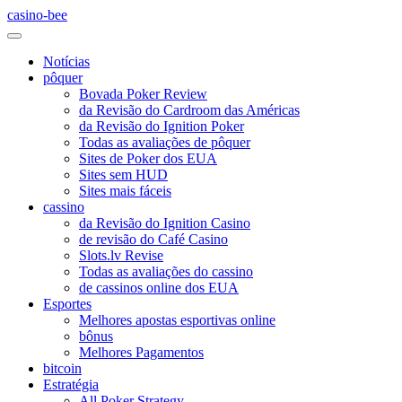
casino-bee
Notícias
pôquer
Bovada Poker Review
da Revisão do Cardroom das Américas
da Revisão do Ignition Poker
Todas as avaliações de pôquer
Sites de Poker dos EUA
Sites sem HUD
Sites mais fáceis
cassino
da Revisão do Ignition Casino
de revisão do Café Casino
Slots.lv Revise
Todas as avaliações do cassino
de cassinos online dos EUA
Esportes
Melhores apostas esportivas online
bônus
Melhores Pagamentos
bitcoin
Estratégia
All Poker Strategy