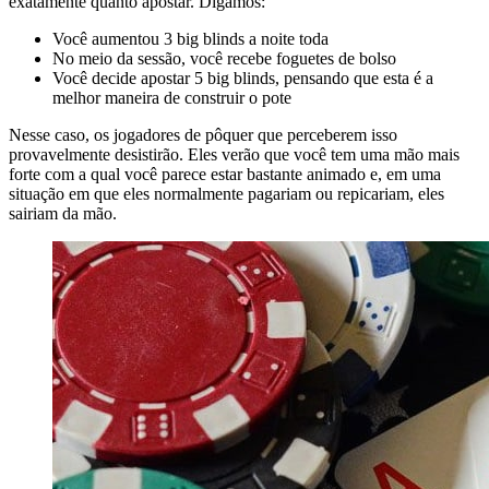
exatamente quanto apostar. Digamos:
Você aumentou 3 big blinds a noite toda
No meio da sessão, você recebe foguetes de bolso
Você decide apostar 5 big blinds, pensando que esta é a
melhor maneira de construir o pote
Nesse caso, os jogadores de pôquer que perceberem isso
provavelmente desistirão. Eles verão que você tem uma mão mais
forte com a qual você parece estar bastante animado e, em uma
situação em que eles normalmente pagariam ou repicariam, eles
sairiam da mão.