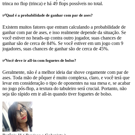
trinca no flop (trinca) e há 49 flops possíveis no total.
✅Qual é a probabilidade de ganhar com par de ases?
Existem muitos fatores que entram calculando a probabilidade de
ganhar com par de ases, e isso realmente depende da situação. Se
você estiver no heads-up contra outro jogador, suas chances de
ganhar são de cerca de 84%. Se você estiver em um jogo com 9
jogadores, suas chances de ganhar são de cerca de 45%.
✅Você deve ir all-in com foguetes de bolso?
Geralmente, não é a melhor ideia dar shove cegamente com par de
ases. Toda mão de pôquer é muito complexa, claro, e você terá que
levar em consideração o tipo de oponentes na sua mesa e, se acabar
no jogo pós-flop, a textura do tabuleiro será crucial. Portanto, não
seja tão rápido em ir all-in quando tiver foguetes de bolso.