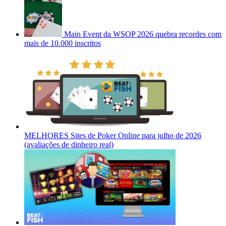
Main Event da WSOP 2026 quebra recordes com
mais de 10.000 inscritos
MELHORES Sites de Poker Online para julho de 2026
(avaliações de dinheiro real)