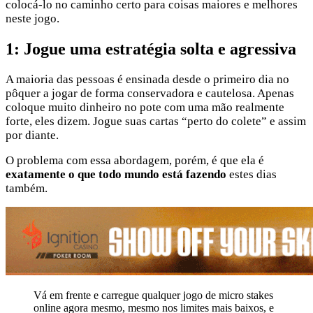
colocá-lo no caminho certo para coisas maiores e melhores
neste jogo.
1: Jogue uma estratégia solta e agressiva
A maioria das pessoas é ensinada desde o primeiro dia no
pôquer a jogar de forma conservadora e cautelosa. Apenas
coloque muito dinheiro no pote com uma mão realmente
forte, eles dizem. Jogue suas cartas “perto do colete” e assim
por diante.
O problema com essa abordagem, porém, é que ela é
exatamente o que todo mundo está fazendo
estes dias
também.
Vá em frente e carregue qualquer jogo de micro stakes
online agora mesmo, mesmo nos limites mais baixos, e