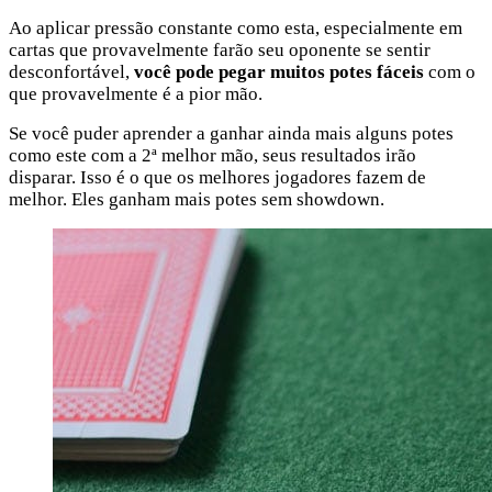
Ao aplicar pressão constante como esta, especialmente em
cartas que provavelmente farão seu oponente se sentir
desconfortável,
você pode pegar muitos potes fáceis
com o
que provavelmente é a pior mão.
Se você puder aprender a ganhar ainda mais alguns potes
como este com a 2ª melhor mão, seus resultados irão
disparar. Isso é o que os melhores jogadores fazem de
melhor. Eles ganham mais potes sem showdown.