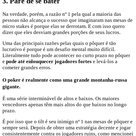
3. Pare de se bater
Na verdade, porém, a razão nº 1 pela qual a maioria das
pessoas não alcança o sucesso que imaginaram nas mesas de
micro stakes é porque elas se derrotam. E com isso quero
dizer que eles desviam grandes porções de seus lucros.
Uma das principais razões pelas quais o pôquer é tão
lucrativo é porque é um desafio mental muito difícil.
Literalmente tudo pode acontecer no curto prazo no pôquer
e
pode até enlouquecer jogadores fortes
e levá-los a
cometer grandes erros.
O poker é realmente como uma grande montanha-russa
gigante.
É uma série interminável de altos e baixos. Os maiores
vencedores apenas têm mais altos do que baixos no longo
prazo.
É por isso que o tilt é seu inimigo nº 1 nas mesas de pôquer e
sempre será. Depois de obter uma estratégia decente e jogar
consistentemente contra os jogadores ruins, como mencionei