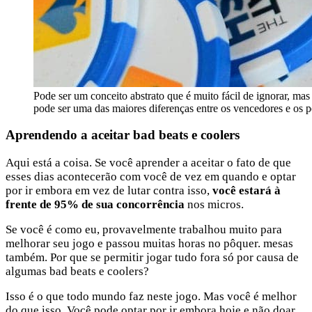
Pode ser um conceito abstrato que é muito fácil de ignorar, mas 
pode ser uma das maiores diferenças entre os vencedores e os 
Aprendendo a aceitar bad beats e coolers
Aqui está a coisa. Se você aprender a aceitar o fato de que
esses dias acontecerão com você de vez em quando e optar
por ir embora em vez de lutar contra isso,
você estará à
frente de 95% de sua concorrência
nos micros.
Se você é como eu, provavelmente trabalhou muito para
melhorar seu jogo e passou muitas horas no pôquer. mesas
também. Por que se permitir jogar tudo fora só por causa de
algumas bad beats e coolers?
Isso é o que todo mundo faz neste jogo. Mas você é melhor
do que isso. Você pode optar por ir embora hoje e não doar