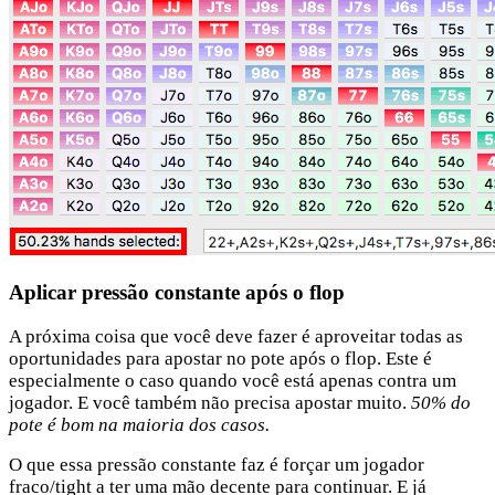
Aplicar pressão constante após o flop
A próxima coisa que você deve fazer é aproveitar todas as
oportunidades para apostar no pote após o flop. Este é
especialmente o caso quando você está apenas contra um
jogador. E você também não precisa apostar muito.
50% do
pote é bom na maioria dos casos.
O que essa pressão constante faz é forçar um jogador
fraco/tight a ter uma mão decente para continuar. E já