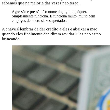
sabemos que na maioria das vezes não terão.
Agressão e pressão é o nome do jogo no pôquer.
Simplesmente funciona. E funciona muito, muito bem
em jogos de micro stakes apertados.
A chave é lembrar de dar crédito a eles e abaixar a mão
quando eles finalmente decidirem revidar. Eles não estão
brincando.