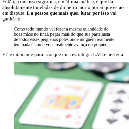
Então, o que isso significa, em última análise, é que há
absolutamente toneladas de dinheiro morto por aí que estão
em disputa. E
a pessoa que mais quer lutar por isso
vai
ganhá-lo.
Como todo mundo vai fazer a mesma quantidade de
boas mãos no final, pegar mais do que sua parte justa
de todos esses pequenos potes onde ninguém realmente
tem nada é como você realmente avança no pôquer.
E é exatamente para isso que uma estratégia LAG é perfeita.