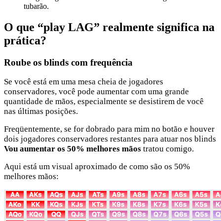
tubarão.
O que “play LAG” realmente significa na
prática?
Roube os blinds com frequência
Se você está em uma mesa cheia de jogadores
conservadores, você pode aumentar com uma grande
quantidade de mãos, especialmente se desistirem de você
nas últimas posições.
Freqüentemente, se for dobrado para mim no botão e houver
dois jogadores conservadores restantes para atuar nos blinds
Vou aumentar os 50% melhores mãos
tratou comigo.
Aqui está um visual aproximado de como são os 50%
melhores mãos: