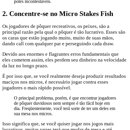
potes incontestáveis.
2. Concentre-se no Micro Stakes Fish
Os jogadores de pôquer recreativos, os peixes, são a
principal razão pela qual o pôquer é tão lucrativo. Esses são
os caras que estão jogando muito, muito de suas mãos,
dando call com qualquer par e perseguindo cada draw.
Devido aos enormes e flagrantes erros fundamentais que
eles cometem assim, eles perdem seu dinheiro na velocidade
da luz no longo prazo.
É por isso que, se você realmente deseja produzir resultados
maciços nos micros, é necessário jogar contra esses
jogadores o mais rápido possível.
O principal problema, porém, é que encontrar jogadores
de pôquer duvidosos nem sempre é tão fácil hoje em
dia. Freqüentemente, você terá sorte de ter um deles em
sua mesa nos micros.
Isso significa que, se você quiser jogar nos jogos mais
lucrativos, muitas vezes terá que mudar de mesa e até