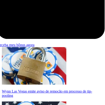
eceba meu bônus agora
Wynn Las Vegas emite aviso de remoção em processo de tip-
pooling