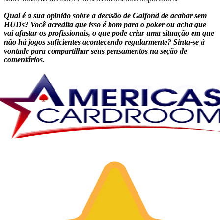
Qual é a sua opinião sobre a decisão de Galfond de acabar sem
HUDs? Você acredita que isso é bom para o poker ou acha que
vai afastar os profissionais, o que pode criar uma situação em que
não há jogos suficientes acontecendo regularmente? Sinta-se à
vontade para compartilhar seus pensamentos na seção de
comentários.