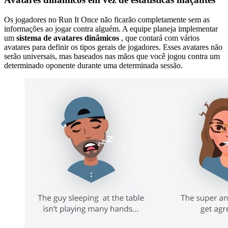
Os jogadores no Run It Once não ficarão completamente sem as
informações ao jogar contra alguém. A equipe planeja implementar
um
sistema de avatares dinâmicos
, que contará com vários
avatares para definir os tipos gerais de jogadores. Esses avatares não
serão universais, mas baseados nas mãos que você jogou contra um
determinado oponente durante uma determinada sessão.