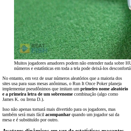
Muitos jogadores amadores podem não entender nada sobre HUD
números e estatísticas em toda a tela pode deixá-los desconfortáve
No entanto, em vez de usar números aleatórios que a maioria dos
sites usa para suas mesas anônimas, o Run It Once Poker planeja
implementar pseudônimos que imitam um
primeiro nome aleatório
e a primeira letra de um sobrenome
combinação (algo como
James K. ou Irena D.).
Isso não apenas tornará mais divertido para os jogadores, mas
também será mais fácil
acompanhar
quando um jogador sai da
mesa e é substituído por outro.
Avatares dinâmicos em vez de estatísticas maçantes