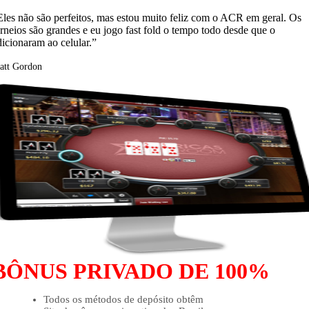
Eles não são perfeitos, mas estou muito feliz com o ACR em geral. Os
orneios são grandes e eu jogo fast fold o tempo todo desde que o
dicionaram ao celular.”
att Gordon
BÔNUS PRIVADO DE 100%
Todos os métodos de depósito obtêm