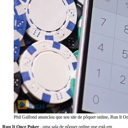
Phil Galfond anunciou que seu site de pôquer online, Run It 
Run It Once Poker
, uma sala de pôquer online que está em