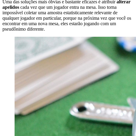
Uma das soluções mais óbvias e bastante eficazes é atribuir
alterar
apelidos
cada vez que um jogador entra na mesa. Isso torna
impossível coletar uma amostra estatisticamente relevante de
qualquer jogador em particular, porque na próxima vez que você os
encontrar em uma nova mesa, eles estarão jogando com um
pseudônimo diferente.