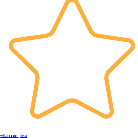
evisão completa