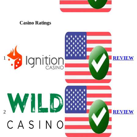
Casino Ratings
1
REVIEW
2
REVIEW