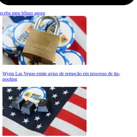
eceba meu bônus agora
Wynn Las Vegas emite aviso de remoção em processo de tip-
pooling