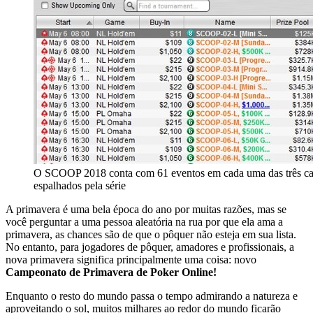
O SCOOP 2018 conta com 61 eventos em cada uma das três cat
espalhados pela série
A primavera é uma bela época do ano por muitas razões, mas se
você perguntar a uma pessoa aleatória na rua por que ela ama a
primavera, as chances são de que o pôquer não esteja em sua lista.
No entanto, para jogadores de pôquer, amadores e profissionais, a
nova primavera significa principalmente uma coisa: novo
Campeonato de Primavera de Poker Online!
Enquanto o resto do mundo passa o tempo admirando a natureza e
aproveitando o sol, muitos milhares ao redor do mundo ficarão