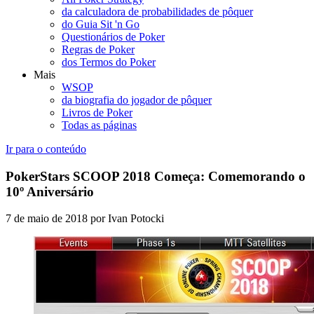
da calculadora de probabilidades de pôquer
do Guia Sit 'n Go
Questionários de Poker
Regras de Poker
dos Termos do Poker
Mais
WSOP
da biografia do jogador de pôquer
Livros de Poker
Todas as páginas
Ir para o conteúdo
PokerStars SCOOP 2018 Começa: Comemorando o
10º Aniversário
7 de maio de 2018
por
Ivan Potocki