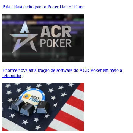
Brian Rast eleito para o Poker Hall of Fame
Enorme nova atualização de software do ACR Poker em meio a
rebranding