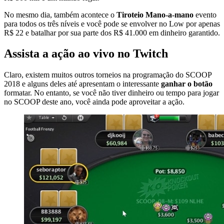
No mesmo dia, também acontece o
Tiroteio Mano-a-mano
evento
para todos os três níveis e você pode se envolver no Low por apenas
R$ 22 e batalhar por sua parte dos R$ 41.000 em dinheiro garantido.
Assista a ação ao vivo no Twitch
Claro, existem muitos outros torneios na programação do SCOOP
2018 e alguns deles até apresentam o interessante
ganhar o botão
formatar. No entanto, se você não tiver dinheiro ou tempo para jogar
no SCOOP deste ano, você ainda pode aproveitar a ação.