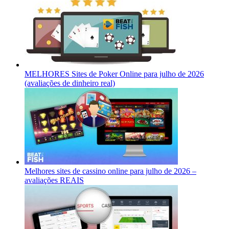
MELHORES Sites de Poker Online para julho de 2026
(avaliações de dinheiro real)
Melhores sites de cassino online para julho de 2026 –
avaliações REAIS