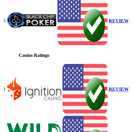
5
REVIEW
Casino Ratings
1
REVIEW