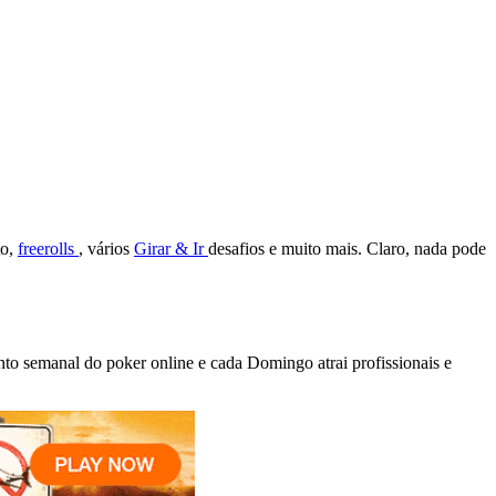
to,
freerolls
, vários
Girar & Ir
desafios e muito mais. Claro, nada pode
to semanal do poker online e cada Domingo atrai profissionais e