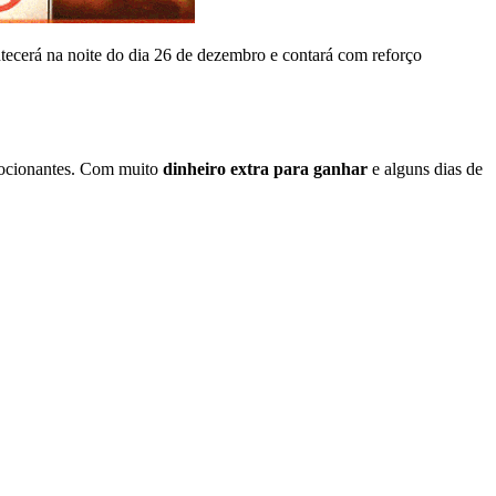
tecerá na noite do dia 26 de dezembro e contará com reforço
emocionantes. Com muito
dinheiro extra para ganhar
e alguns dias de