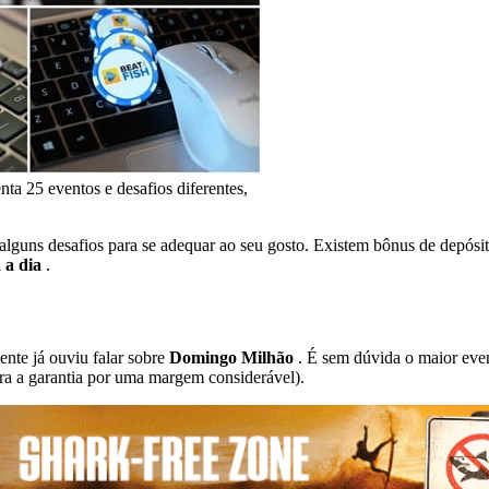
nta 25 eventos e desafios diferentes,
 alguns desafios para se adequar ao seu gosto. Existem bônus de depósi
a a dia
.
nte já ouviu falar sobre
Domingo Milhão
. É sem dúvida o maior even
era a garantia por uma margem considerável).