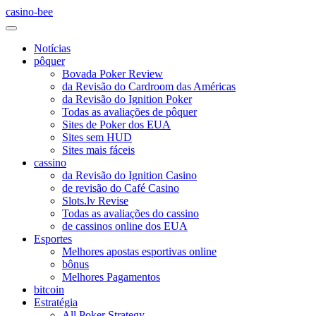
casino-bee
Notícias
pôquer
Bovada Poker Review
da Revisão do Cardroom das Américas
da Revisão do Ignition Poker
Todas as avaliações de pôquer
Sites de Poker dos EUA
Sites sem HUD
Sites mais fáceis
cassino
da Revisão do Ignition Casino
de revisão do Café Casino
Slots.lv Revise
Todas as avaliações do cassino
de cassinos online dos EUA
Esportes
Melhores apostas esportivas online
bônus
Melhores Pagamentos
bitcoin
Estratégia
All Poker Strategy