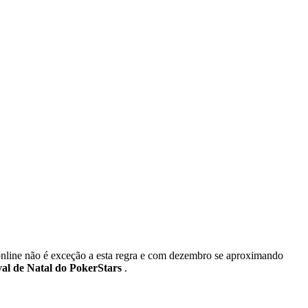
nline não é exceção a esta regra e com dezembro se aproximando
val de Natal do PokerStars
.