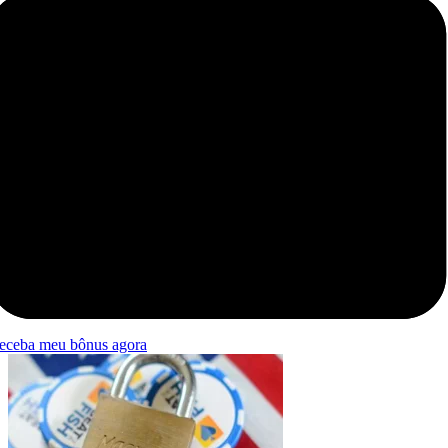
eceba meu bônus agora