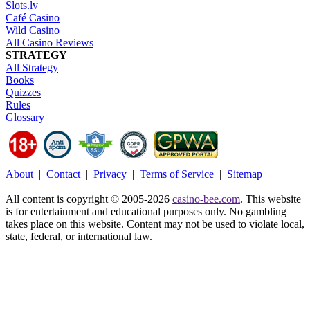
Slots.lv
Café Casino
Wild Casino
All Casino Reviews
STRATEGY
All Strategy
Books
Quizzes
Rules
Glossary
About
|
Contact
|
Privacy
|
Terms of Service
|
Sitemap
All content is copyright © 2005-2026
casino-bee.com
. This website
is for entertainment and educational purposes only. No gambling
takes place on this website. Content may not be used to violate local,
state, federal, or international law.