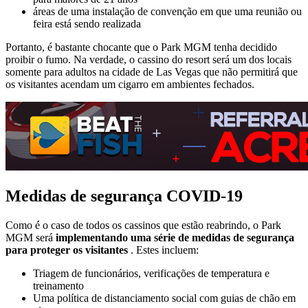
áreas de uma instalação de convenção em que uma reunião ou
feira está sendo realizada
Portanto, é bastante chocante que o Park MGM tenha decidido
proibir o fumo. Na verdade, o cassino do resort será um dos locais
somente para adultos na cidade de Las Vegas que não permitirá que
os visitantes acendam um cigarro em ambientes fechados.
Medidas de segurança COVID-19
Como é o caso de todos os cassinos que estão reabrindo, o Park
MGM será
implementando uma série de medidas de segurança
para proteger os visitantes
. Estes incluem:
Triagem de funcionários, verificações de temperatura e
treinamento
Uma política de distanciamento social com guias de chão em