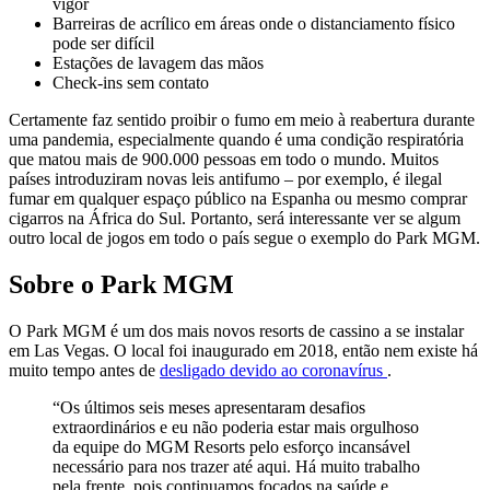
vigor
Barreiras de acrílico em áreas onde o distanciamento físico
pode ser difícil
Estações de lavagem das mãos
Check-ins sem contato
Certamente faz sentido proibir o fumo em meio à reabertura durante
uma pandemia, especialmente quando é uma condição respiratória
que matou mais de 900.000 pessoas em todo o mundo. Muitos
países introduziram novas leis antifumo – por exemplo, é ilegal
fumar em qualquer espaço público na Espanha ou mesmo comprar
cigarros na África do Sul. Portanto, será interessante ver se algum
outro local de jogos em todo o país segue o exemplo do Park MGM.
Sobre o Park MGM
O Park MGM é um dos mais novos resorts de cassino a se instalar
em Las Vegas. O local foi inaugurado em 2018, então nem existe há
muito tempo antes de
desligado devido ao coronavírus
.
“Os últimos seis meses apresentaram desafios
extraordinários e eu não poderia estar mais orgulhoso
da equipe do MGM Resorts pelo esforço incansável
necessário para nos trazer até aqui. Há muito trabalho
pela frente, pois continuamos focados na saúde e