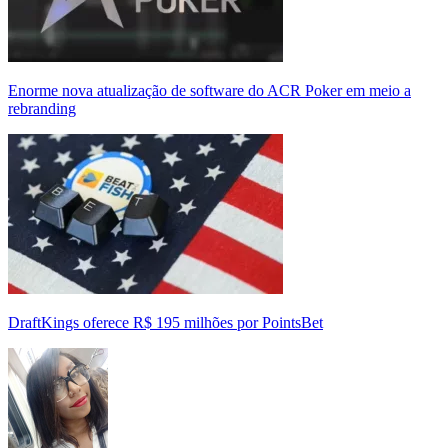
Enorme nova atualização de software do ACR Poker em meio a
rebranding
DraftKings oferece R$ 195 milhões por PointsBet