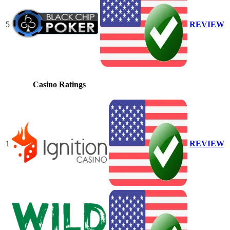
5
REVIEW
Casino Ratings
1
REVIEW