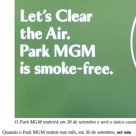
O Park MGM reabrirá em 30 de setembro e será o único cassin
Quando o Park MGM reabrir este mês, em 30 de setembro,
ser um