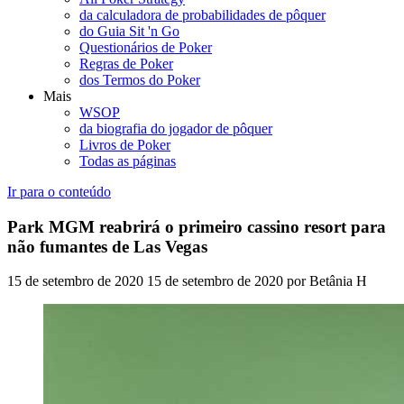
da calculadora de probabilidades de pôquer
do Guia Sit 'n Go
Questionários de Poker
Regras de Poker
dos Termos do Poker
Mais
WSOP
da biografia do jogador de pôquer
Livros de Poker
Todas as páginas
Ir para o conteúdo
Park MGM reabrirá o primeiro cassino resort para
não fumantes de Las Vegas
15 de setembro de 2020
15 de setembro de 2020
por
Betânia H