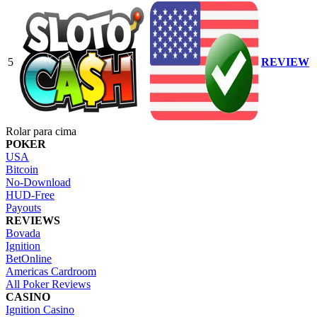
5
REVIEW
Rolar para cima
POKER
USA
Bitcoin
No-Download
HUD-Free
Payouts
REVIEWS
Bovada
Ignition
BetOnline
Americas Cardroom
All Poker Reviews
CASINO
Ignition Casino