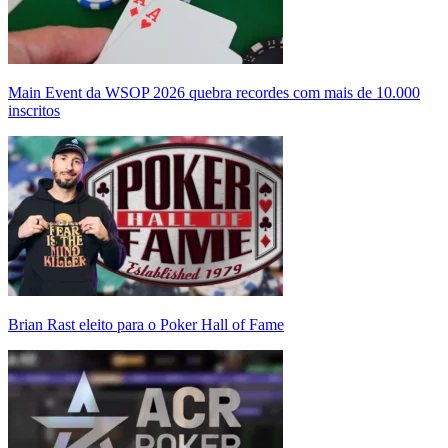
Main Event da WSOP 2026 quebra recordes com mais de 10.000
inscritos
Brian Rast eleito para o Poker Hall of Fame