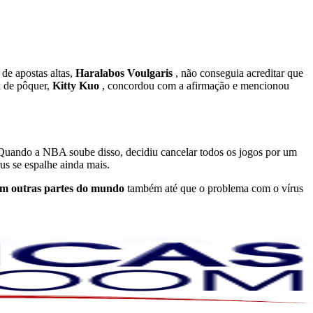
de apostas altas,
Haralabos Voulgaris
, não conseguia acreditar que
l de pôquer,
Kitty Kuo
, concordou com a afirmação e mencionou
 Quando a NBA soube disso, decidiu cancelar todos os jogos por um
us se espalhe ainda mais.
 em outras partes do mundo
também até que o problema com o vírus