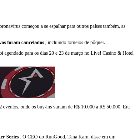
onavírus começou a se espalhar para outros países também, as
tivos foram cancelados
, incluindo torneios de pôquer.
foi agendado para os dias 20 e 23 de março no Live! Casino & Hotel
12 eventos, onde os buy-ins variam de R$ 10.000 a R$ 50.000. Era
r Series
. O
CEO
do RunGood, Tana Karn, disse em um