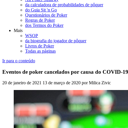
da calculadora de probabilidades de pôquer
do Guia Sit 'n Go
Questionários de Poker
Regras de Poker
dos Termos do Poker
Mais
WSOP
da biografia do jogador de pôquer
Livros de Poker
Todas as páginas
Ir para o conteúdo
Eventos de poker cancelados por causa do COVID-1
20 de janeiro de 2021
13 de março de 2020
por
Milica Zivic