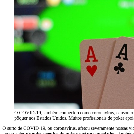
O COVID-19, também conhecido como coronavírus, causou o c
pôquer nos Estados Unidos. Muitos profissionais de poker apoi
O surto de COVID-19, ou coronavírus, afetou severamente nossas vidas
tempo antes
grandes eventos de poker seriam cancelados
, também.