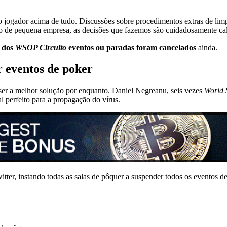
jogador acima de tudo. Discussões sobre procedimentos extras de limp
co de pequena empresa, as decisões que fazemos são cuidadosamente cal
 dos
WSOP
Circuito
eventos ou paradas foram cancelados
ainda.
r eventos de poker
ser a melhor solução por enquanto. Daniel Negreanu, seis vezes
World 
l perfeito para a propagação do vírus.
tter, instando todas as salas de pôquer a suspender todos os eventos d