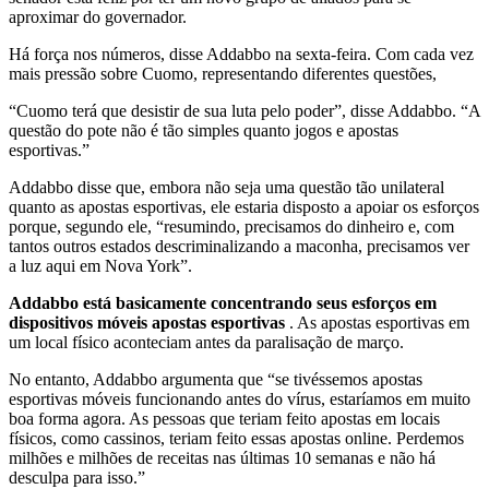
aproximar do governador.
Há força nos números, disse Addabbo na sexta-feira. Com cada vez
mais pressão sobre Cuomo, representando diferentes questões,
“Cuomo terá que desistir de sua luta pelo poder”, disse Addabbo. “A
questão do pote não é tão simples quanto jogos e apostas
esportivas.”
Addabbo disse que, embora não seja uma questão tão unilateral
quanto as apostas esportivas, ele estaria disposto a apoiar os esforços
porque, segundo ele, “resumindo, precisamos do dinheiro e, com
tantos outros estados descriminalizando a maconha, precisamos ver
a luz aqui em Nova York”.
Addabbo está basicamente concentrando seus esforços em
dispositivos móveis apostas esportivas
. As apostas esportivas em
um local físico aconteciam antes da paralisação de março.
No entanto, Addabbo argumenta que “se tivéssemos apostas
esportivas móveis funcionando antes do vírus, estaríamos em muito
boa forma agora. As pessoas que teriam feito apostas em locais
físicos, como cassinos, teriam feito essas apostas online. Perdemos
milhões e milhões de receitas nas últimas 10 semanas e não há
desculpa para isso.”