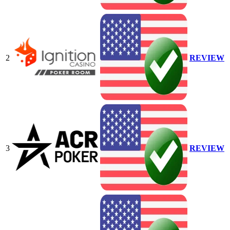
2
REVIEW
3
REVIEW