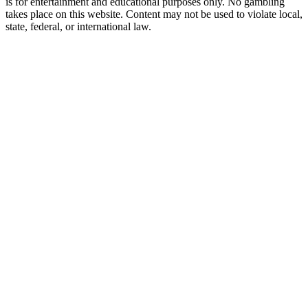
is for entertainment and educational purposes only. No gambling
takes place on this website. Content may not be used to violate local,
state, federal, or international law.