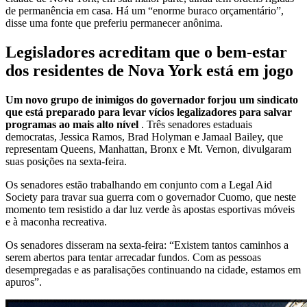
de permanência em casa. Há um “enorme buraco orçamentário”,
disse uma fonte que preferiu permanecer anônima.
Legisladores acreditam que o bem-estar
dos residentes de Nova York está em jogo
Um novo grupo de inimigos do governador forjou um sindicato
que está preparado para levar vícios legalizadores para salvar
programas ao mais alto nível
. Três senadores estaduais
democratas, Jessica Ramos, Brad Holyman e Jamaal Bailey, que
representam Queens, Manhattan, Bronx e Mt. Vernon, divulgaram
suas posições na sexta-feira.
Os senadores estão trabalhando em conjunto com a Legal Aid
Society para travar sua guerra com o governador Cuomo, que neste
momento tem resistido a dar luz verde às apostas esportivas móveis
e à maconha recreativa.
Os senadores disseram na sexta-feira: “Existem tantos caminhos a
serem abertos para tentar arrecadar fundos. Com as pessoas
desempregadas e as paralisações continuando na cidade, estamos em
apuros”.