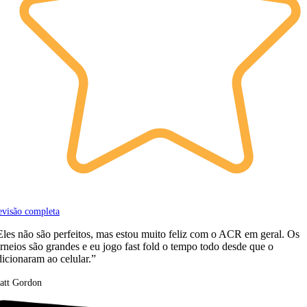
evisão completa
Eles não são perfeitos, mas estou muito feliz com o ACR em geral. Os
orneios são grandes e eu jogo fast fold o tempo todo desde que o
dicionaram ao celular.”
att Gordon