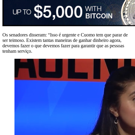
Os senadores disseram: “Isso é urgente e Cuomo tem que parar de
ser teimoso. Existem tantas maneiras de ganhar dinheiro agora,
devemos fazer o que devemos fazer para garantir que as pessoas
tenham serviço.