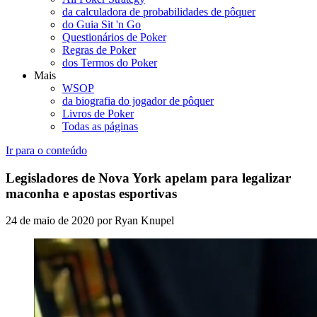
da calculadora de probabilidades de pôquer
do Guia Sit 'n Go
Questionários de Poker
Regras de Poker
dos Termos do Poker
Mais
WSOP
da biografia do jogador de pôquer
Livros de Poker
Todas as páginas
Ir para o conteúdo
Legisladores de Nova York apelam para legalizar
maconha e apostas esportivas
24 de maio de 2020
por
Ryan Knupel