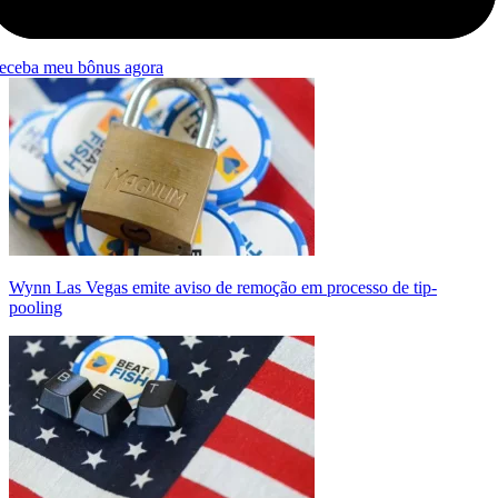
eceba meu bônus agora
Wynn Las Vegas emite aviso de remoção em processo de tip-
pooling