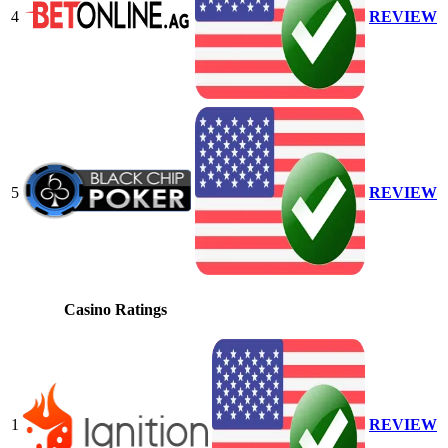
4
REVIEW
5
REVIEW
Casino Ratings
1
REVIEW