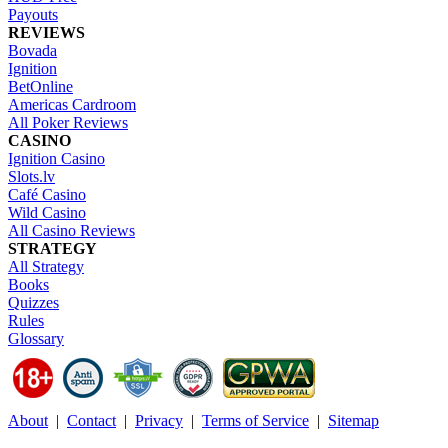
Payouts
REVIEWS
Bovada
Ignition
BetOnline
Americas Cardroom
All Poker Reviews
CASINO
Ignition Casino
Slots.lv
Café Casino
Wild Casino
All Casino Reviews
STRATEGY
All Strategy
Books
Quizzes
Rules
Glossary
About
|
Contact
|
Privacy
|
Terms of Service
|
Sitemap