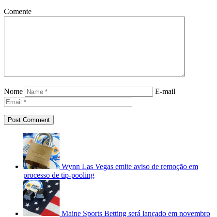
Comente
Nome
E-mail
Wynn Las Vegas emite aviso de remoção em
processo de tip-pooling
Maine Sports Betting será lançado em novembro