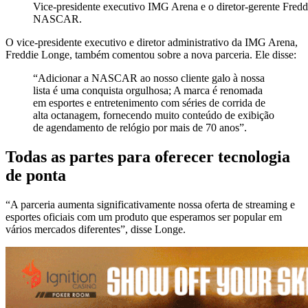
Vice-presidente executivo IMG Arena e o diretor-gerente Fre
NASCAR.
O vice-presidente executivo e diretor administrativo da IMG Arena,
Freddie Longe, também comentou sobre a nova parceria. Ele disse:
“Adicionar a NASCAR ao nosso cliente galo à nossa
lista é uma conquista orgulhosa; A marca é renomada
em esportes e entretenimento com séries de corrida de
alta octanagem, fornecendo muito conteúdo de exibição
de agendamento de relógio por mais de 70 anos”.
Todas as partes para oferecer tecnologia
de ponta
“A parceria aumenta significativamente nossa oferta de streaming e
esportes oficiais com um produto que esperamos ser popular em
vários mercados diferentes”, disse Longe.