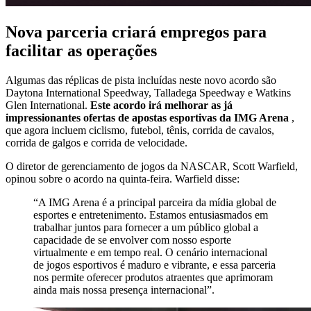
Nova parceria criará empregos para
facilitar as operações
Algumas das réplicas de pista incluídas neste novo acordo são
Daytona International Speedway, Talladega Speedway e Watkins
Glen International.
Este acordo irá melhorar as já
impressionantes ofertas de apostas esportivas da IMG Arena
,
que agora incluem ciclismo, futebol, tênis, corrida de cavalos,
corrida de galgos e corrida de velocidade.
O diretor de gerenciamento de jogos da NASCAR, Scott Warfield,
opinou sobre o acordo na quinta-feira. Warfield disse:
“A IMG Arena é a principal parceira da mídia global de
esportes e entretenimento. Estamos entusiasmados em
trabalhar juntos para fornecer a um público global a
capacidade de se envolver com nosso esporte
virtualmente e em tempo real. O cenário internacional
de jogos esportivos é maduro e vibrante, e essa parceria
nos permite oferecer produtos atraentes que aprimoram
ainda mais nossa presença internacional”.