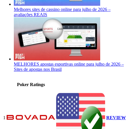
Melhores sites de cassino online para julho de 2026 –
avaliações REAIS
MELHORES apostas esportivas online para julho de 2026 –
Sites de apostas nos Brasil
Poker Ratings
1
REVIEW