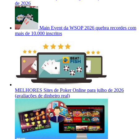
de 2026
Main Event da WSOP 2026 quebra recordes com
mais de 10.000 inscritos
MELHORES Sites de Poker Online para julho de 2026
(avaliações de dinheiro real)