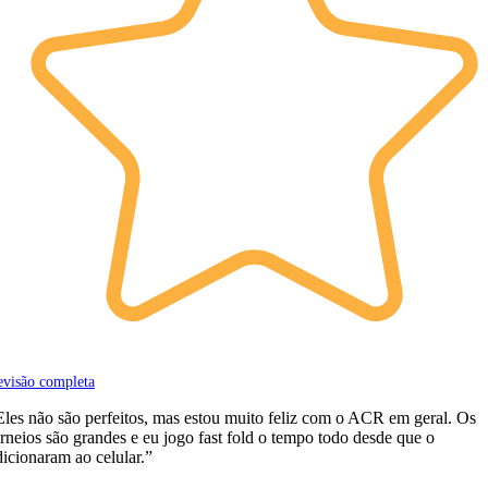
evisão completa
Eles não são perfeitos, mas estou muito feliz com o ACR em geral. Os
orneios são grandes e eu jogo fast fold o tempo todo desde que o
dicionaram ao celular.”