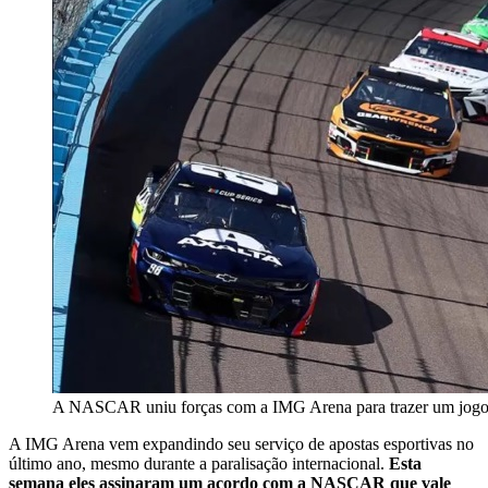
A NASCAR uniu forças com a IMG Arena para trazer um jogo d
A IMG Arena vem expandindo seu serviço de apostas esportivas no
último ano, mesmo durante a paralisação internacional.
Esta
semana eles assinaram um acordo com a NASCAR que vale