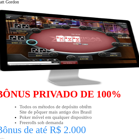
att Gordon
BÔNUS PRIVADO DE 100%
Todos os métodos de depósito obtêm
Site de pôquer mais antigo dos Brasil
Poker móvel em qualquer dispositivo
Freerolls sob demanda
Bônus de até R$ 2.000