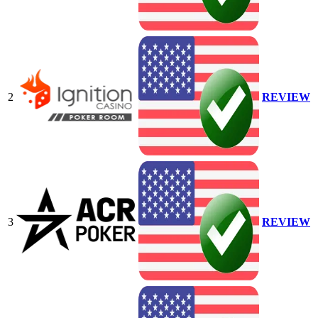
2
REVIEW
3
REVIEW