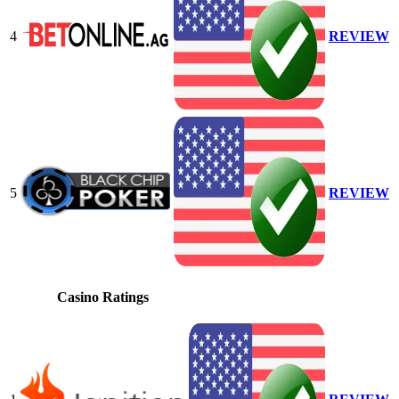
4
REVIEW
5
REVIEW
Casino Ratings