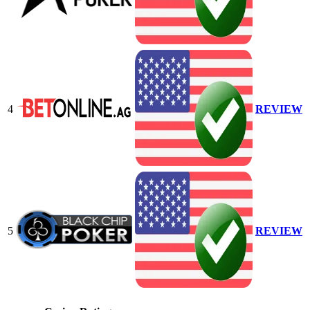
4
REVIEW
5
REVIEW