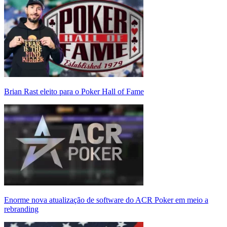
Brian Rast eleito para o Poker Hall of Fame
Enorme nova atualização de software do ACR Poker em meio a
rebranding