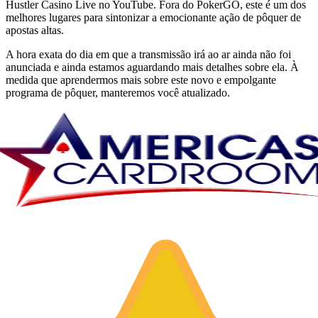
Hustler Casino Live no YouTube. Fora do PokerGO, este é um dos
melhores lugares para sintonizar a emocionante ação de pôquer de
apostas altas.
A hora exata do dia em que a transmissão irá ao ar ainda não foi
anunciada e ainda estamos aguardando mais detalhes sobre ela. À
medida que aprendermos mais sobre este novo e empolgante
programa de pôquer, manteremos você atualizado.