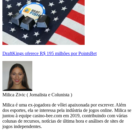
DraftKings oferece R$ 195 milhões por PointsBet
Milica Zivic
(
Jornalista e Colunista
)
Milica é uma ex-jogadora de vôlei apaixonada por escrever. Além
dos esportes, ela se interessa pela indústria de jogos online. Milica se
juntou à equipe casino-bee.com em 2019, contribuindo com várias
colunas de recursos, notícias de última hora e análises de sites de
jogos independentes.