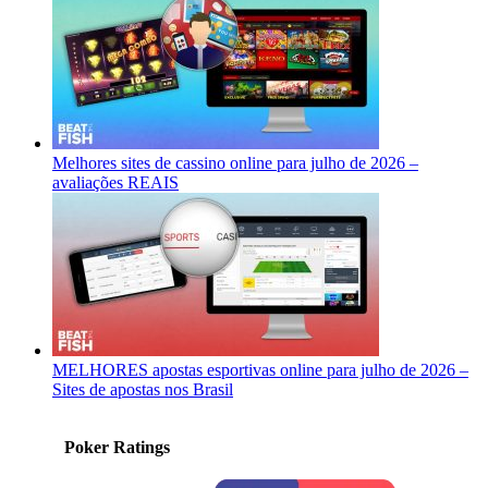
Melhores sites de cassino online para julho de 2026 –
avaliações REAIS
MELHORES apostas esportivas online para julho de 2026 –
Sites de apostas nos Brasil
Poker Ratings