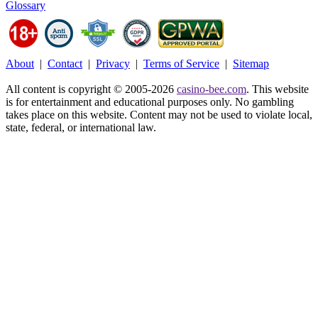
Glossary
About
|
Contact
|
Privacy
|
Terms of Service
|
Sitemap
All content is copyright © 2005-2026
casino-bee.com
. This website
is for entertainment and educational purposes only. No gambling
takes place on this website. Content may not be used to violate local,
state, federal, or international law.