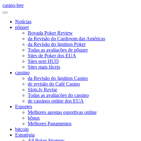
casino-bee
Notícias
pôquer
Bovada Poker Review
da Revisão do Cardroom das Américas
da Revisão do Ignition Poker
Todas as avaliações de pôquer
Sites de Poker dos EUA
Sites sem HUD
Sites mais fáceis
cassino
da Revisão do Ignition Casino
de revisão do Café Casino
Slots.lv Revise
Todas as avaliações do cassino
de cassinos online dos EUA
Esportes
Melhores apostas esportivas online
bônus
Melhores Pagamentos
bitcoin
Estratégia
All Poker Strategy