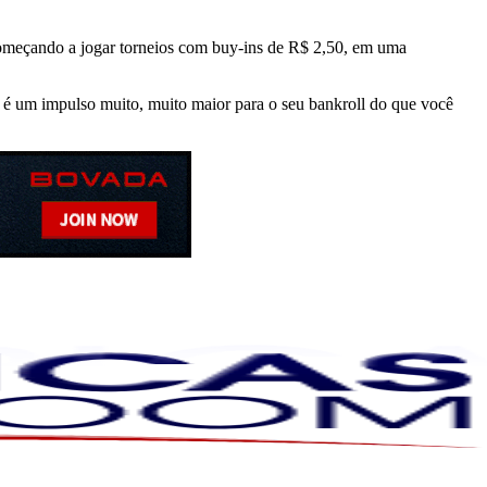
 começando a jogar torneios com buy-ins de R$ 2,50, em uma
o é um impulso muito, muito maior para o seu bankroll do que você