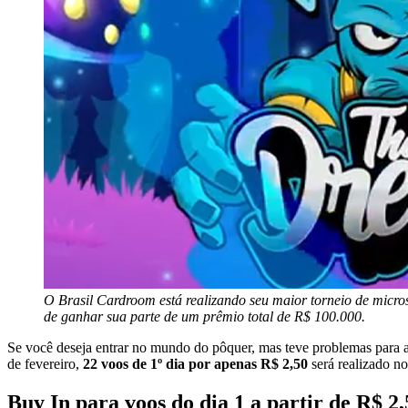
O Brasil Cardroom está realizando seu maior torneio de micro
de ganhar sua parte de um prêmio total de R$ 100.000.
Se você deseja entrar no mundo do pôquer, mas teve problemas para 
de fevereiro,
22 voos de 1º dia por apenas R$ 2,50
será realizado n
Buy In para voos do dia 1 a partir de R$ 2,