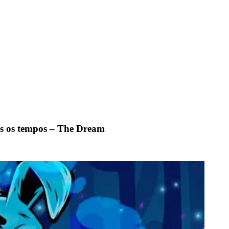
os os tempos – The Dream