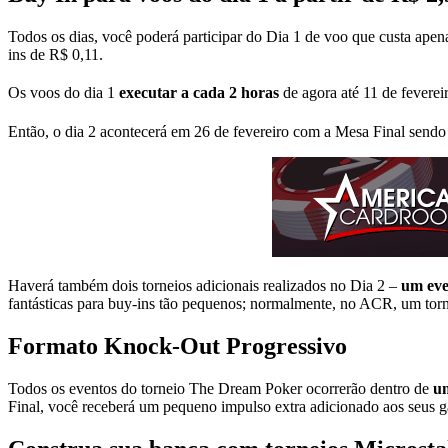
Todos os dias, você poderá participar do Dia 1 de voo que custa apena
ins de R$ 0,11.
Os voos do dia 1
executar a cada 2 horas
de agora até 11 de fevere
Então, o dia 2 acontecerá em 26 de fevereiro
com a Mesa Final sendo 
Haverá também dois torneios adicionais realizados no Dia 2 –
um ev
fantásticas para buy-ins tão pequenos; normalmente, no ACR, um torn
Formato Knock-Out Progressivo
Todos os eventos do torneio The Dream Poker ocorrerão dentro de
um
Final, você receberá um pequeno impulso extra adicionado aos seus ga