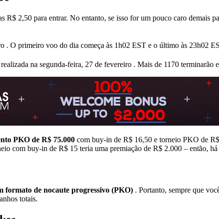
s R$ 2,50 para entrar. No entanto, se isso for um pouco caro demais pa
iro
. O primeiro voo do dia começa às 1h02 EST e o último às 23h02 E
realizada na segunda-feira, 27 de fevereiro
. Mais de 1170 terminarão 
ento PKO de R$ 75.000
com buy-in de R$ 16,50 e torneio PKO de R$ 
eio com buy-in de R$ 15 teria uma premiação de R$ 2.000 – então, há u
 formato de nocaute progressivo (PKO)
. Portanto, sempre que voc
nhos totais.