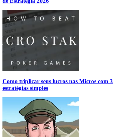
de Estratégia 2026
Como triplicar seus lucros nas Micros com 3
estratégias simples