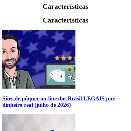
Características
Características
Sites de pôquer on-line dos Brasil LEGAIS por
dinheiro real (julho de 2026)