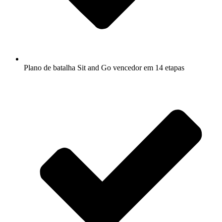
Plano de batalha Sit and Go vencedor em 14 etapas