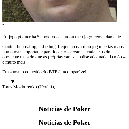
“
Eu jogo pôquer há 5 anos. Você ajudou meu jogo tremendamente.
Conteúdo pós-flop, C-betting, frequências, como jogar certas mãos,
ponto mais importante para focar, observar as tendências do
oponente mais do que as próprias cartas, análise adequada da mão –
e muito mais.
Em suma, o conteúdo do BTF é incomparável.
Taras Mokhurenko (Ucrânia)
Notícias de Poker
Notícias de Poker