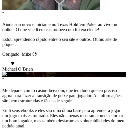
“
Ainda sou novo e iniciante no Texas Hold’em Poker ao vivo ou
online. O que vi e li em casino-bee.com foi excelente!
Estou aprendendo rápido entre o seu site e outros. Ótimo site de
pôquer.
Obrigado, Mike 🙂
Michael O’Brien
“
Me deparei com o casino-bee.com, que tem tudo que eu preciso
agora para fazer a transição de peixe para jogador. As informações
são bem estruturadas e fáceis de seguir.
Eu li seus ebooks e eles são uma ótima base para aprender a jogar
um jogo mais estruturado. Eles não apenas mostram como se tornar
um bom jogador, mas também destacam as vulnerabilidades do meu
padrão atual.