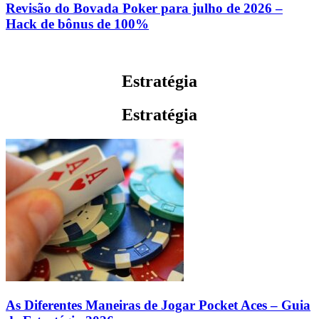
Revisão do Bovada Poker para julho de 2026 –
Hack de bônus de 100%
Estratégia
Estratégia
As Diferentes Maneiras de Jogar Pocket Aces – Guia