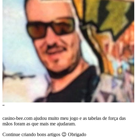
“
casino-bee.com ajudou muito meu jogo e as tabelas de força das
mãos foram as que mais me ajudaram.
Continue criando bons artigos 😉 Obrigado