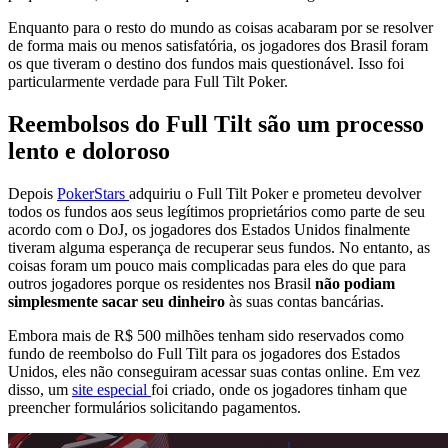
Enquanto para o resto do mundo as coisas acabaram por se resolver
de forma mais ou menos satisfatória, os jogadores dos Brasil foram
os que tiveram o destino dos fundos mais questionável. Isso foi
particularmente verdade para Full Tilt Poker.
Reembolsos do Full Tilt são um processo
lento e doloroso
Depois
PokerStars
adquiriu o Full Tilt Poker e prometeu devolver
todos os fundos aos seus legítimos proprietários como parte de seu
acordo com o DoJ, os jogadores dos Estados Unidos finalmente
tiveram alguma esperança de recuperar seus fundos. No entanto, as
coisas foram um pouco mais complicadas para eles do que para
outros jogadores porque os residentes nos Brasil
não podiam
simplesmente sacar seu dinheiro
às suas contas bancárias.
Embora mais de R$ 500 milhões tenham sido reservados como
fundo de reembolso do Full Tilt para os jogadores dos Estados
Unidos, eles não conseguiram acessar suas contas online. Em vez
disso, um
site especial
foi criado, onde os jogadores tinham que
preencher formulários solicitando pagamentos.