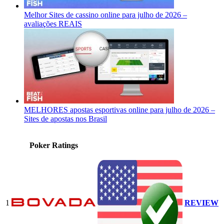
Melhor Sites de cassino online para julho de 2026 –
avaliações REAIS
MELHORES apostas esportivas online para julho de 2026 –
Sites de apostas nos Brasil
Poker Ratings
1
REVIEW