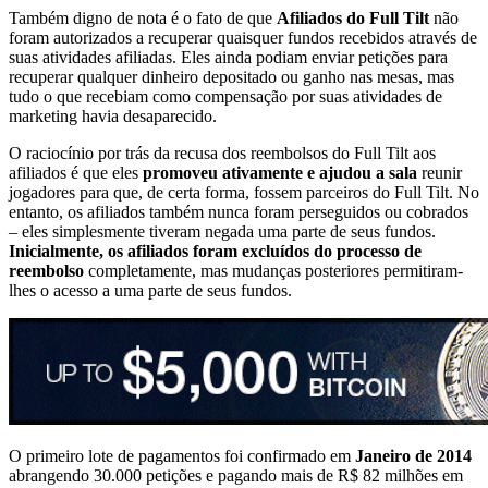
Também digno de nota é o fato de que
Afiliados do Full Tilt
não
foram autorizados a recuperar quaisquer fundos recebidos através de
suas atividades afiliadas. Eles ainda podiam enviar petições para
recuperar qualquer dinheiro depositado ou ganho nas mesas, mas
tudo o que recebiam como compensação por suas atividades de
marketing havia desaparecido.
O raciocínio por trás da recusa dos reembolsos do Full Tilt aos
afiliados é que eles
promoveu ativamente e ajudou a sala
reunir
jogadores para que, de certa forma, fossem parceiros do Full Tilt. No
entanto, os afiliados também nunca foram perseguidos ou cobrados
– eles simplesmente tiveram negada uma parte de seus fundos.
Inicialmente, os afiliados foram excluídos do processo de
reembolso
completamente, mas mudanças posteriores permitiram-
lhes o acesso a uma parte de seus fundos.
O primeiro lote de pagamentos foi confirmado em
Janeiro de 2014
abrangendo 30.000 petições e pagando mais de R$ 82 milhões em