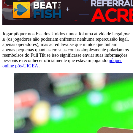
Jogar pôquer nos Estados Unidos nunca foi uma atividade ilegal
por
si
(os jogadores não poderiam enfrentar nenhuma repercussão legal,
apenas operadores), mas acreditava-se que muitos que tinham
apenas pequenas quantias em suas contas simplesmente pulariam os
reembolsos do Full Tilt se isso significasse enviar suas informações
pessoais e reconhecer oficialmente que estavam jogando
pôquer
online pós-UIGEA
.