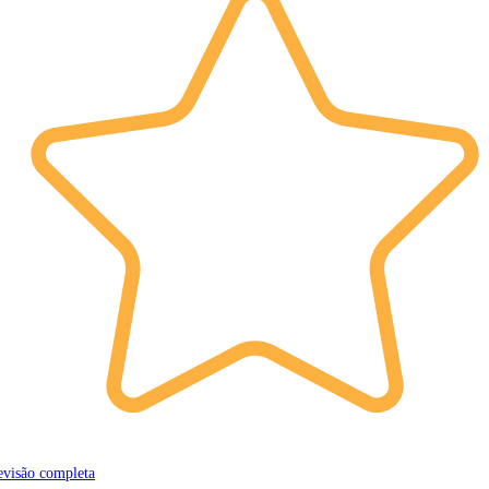
evisão completa