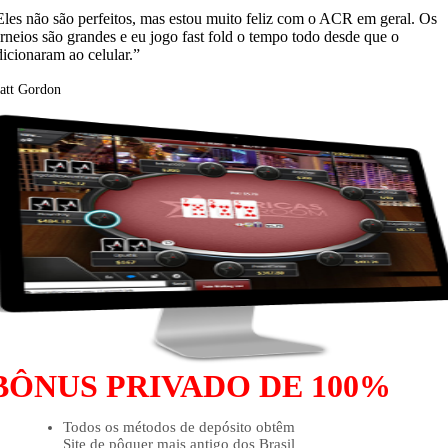
Eles não são perfeitos, mas estou muito feliz com o ACR em geral. Os
orneios são grandes e eu jogo fast fold o tempo todo desde que o
dicionaram ao celular.”
att Gordon
BÔNUS PRIVADO DE 100%
Todos os métodos de depósito obtêm
Site de pôquer mais antigo dos Brasil