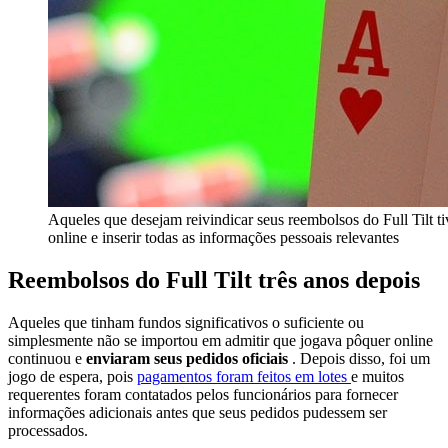
Aqueles que desejam reivindicar seus reembolsos do Full Tilt 
online e inserir todas as informações pessoais relevantes
Reembolsos do Full Tilt três anos depois
Aqueles que tinham fundos significativos o suficiente ou
simplesmente não se importou em admitir que jogava pôquer online
continuou e
enviaram seus pedidos oficiais
. Depois disso, foi um
jogo de espera, pois
pagamentos foram feitos em lotes
e muitos
requerentes foram contatados pelos funcionários para fornecer
informações adicionais antes que seus pedidos pudessem ser
processados.