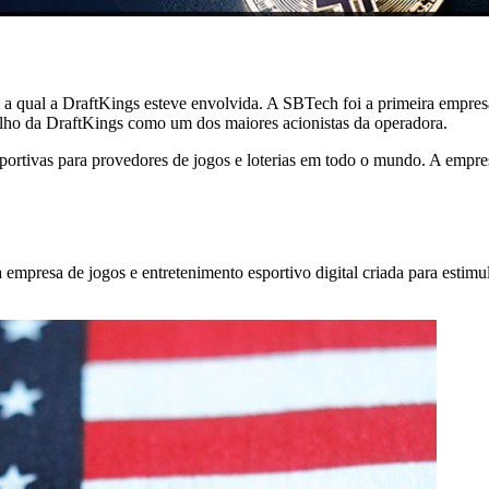
a qual a DraftKings esteve envolvida. A SBTech foi a primeira empres
lho da DraftKings como um dos maiores acionistas da operadora.
ortivas para provedores de jogos e loterias em todo o mundo. A empres
presa de jogos e entretenimento esportivo digital criada para estimul