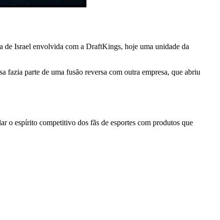
a de Israel envolvida com a DraftKings, hoje uma unidade da
a fazia parte de uma fusão reversa com outra empresa, que abriu
ar o espírito competitivo dos fãs de esportes com produtos que