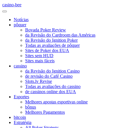
casino-bee
Notícias
pôquer
Bovada Poker Review
da Revisão do Cardroom das Américas
da Revisão do Ignition Poker
Todas as avaliações de pôquer
Sites de Poker dos EUA
Sites sem HUD
Sites mais fáceis
cassino
da Revisão do Ignition Casino
de revisão do Café Casino
Slots.lv Revise
Todas as avaliações do cassino
de cassinos online dos EUA
Esportes
Melhores apostas esportivas online
bônus
Melhores Pagamentos
bitcoin
Estratégia
All Poker Strategy