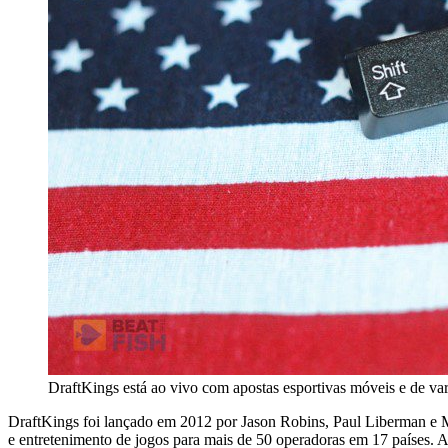
DraftKings está ao vivo com apostas esportivas móveis e de var
DraftKings foi lançado em 2012 por Jason Robins, Paul Liberman e Ma
e entretenimento de jogos para mais de 50 operadoras em 17 países. A