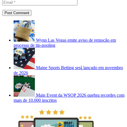
Wynn Las Vegas emite aviso de remoção em
processo de tip-pooling
Maine Sports Betting será lançado em novembro
de 2026
Main Event da WSOP 2026 quebra recordes com
mais de 10.000 inscritos