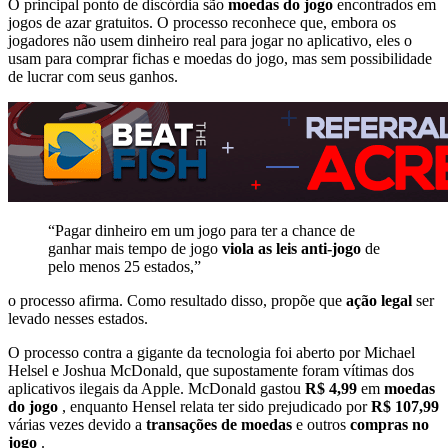
O principal ponto de discórdia são
moedas do jogo
encontrados em
jogos de azar gratuitos. O processo reconhece que, embora os
jogadores não usem dinheiro real para jogar no aplicativo, eles o
usam para comprar fichas e moedas do jogo, mas sem possibilidade
de lucrar com seus ganhos.
“Pagar dinheiro em um jogo para ter a chance de
ganhar mais tempo de jogo
viola as leis anti-jogo
de
pelo menos 25 estados,”
o processo afirma. Como resultado disso, propõe que
ação legal
ser
levado nesses estados.
O processo contra a gigante da tecnologia foi aberto por Michael
Helsel e Joshua McDonald, que supostamente foram vítimas dos
aplicativos ilegais da Apple. McDonald gastou
R$ 4,99
em
moedas
do jogo
, enquanto Hensel relata ter sido prejudicado por
R$ 107,99
várias vezes devido a
transações de moedas
e outros
compras no
jogo
.