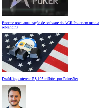
Enorme nova atualização de software do ACR Poker em meio a
rebranding
DraftKings oferece R$ 195 milhões por PointsBet