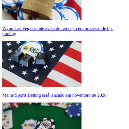
Wynn Las Vegas emite aviso de remoção em processo de tip-
pooling
Maine Sports Betting será lançado em novembro de 2026