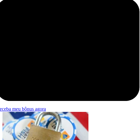
eceba meu bônus agora