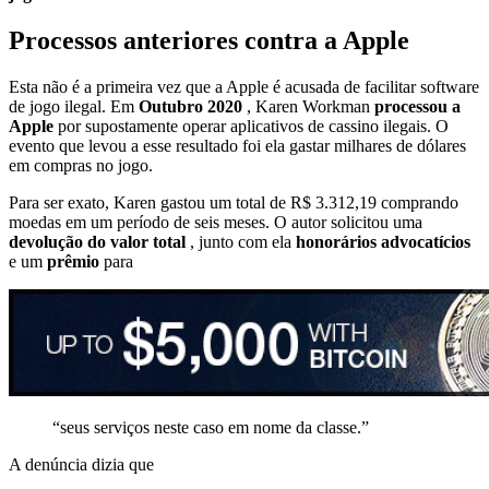
Processos anteriores contra a Apple
Esta não é a primeira vez que a Apple é acusada de facilitar software
de jogo ilegal. Em
Outubro 2020
, Karen Workman
processou a
Apple
por supostamente operar aplicativos de cassino ilegais. O
evento que levou a esse resultado foi ela gastar milhares de dólares
em compras no jogo.
Para ser exato, Karen gastou um total de R$ 3.312,19 comprando
moedas em um período de seis meses. O autor solicitou uma
devolução do valor total
, junto com ela
honorários advocatícios
e um
prêmio
para
“seus serviços neste caso em nome da classe.”
A denúncia dizia que