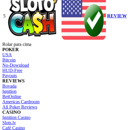
5
REVIEW
Rolar para cima
POKER
USA
Bitcoin
No-Download
HUD-Free
Payouts
REVIEWS
Bovada
Ignition
BetOnline
Americas Cardroom
All Poker Reviews
CASINO
Ignition Casino
Slots.lv
Café Casino