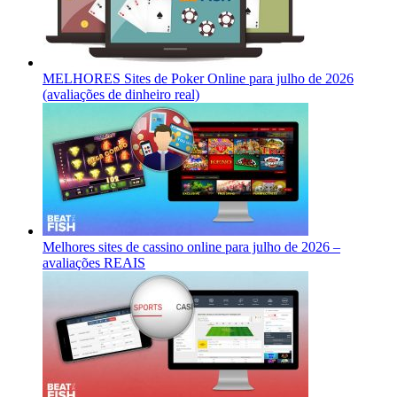
MELHORES Sites de Poker Online para julho de 2026
(avaliações de dinheiro real)
Melhores sites de cassino online para julho de 2026 –
avaliações REAIS