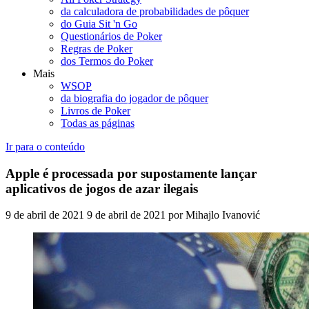
da calculadora de probabilidades de pôquer
do Guia Sit 'n Go
Questionários de Poker
Regras de Poker
dos Termos do Poker
Mais
WSOP
da biografia do jogador de pôquer
Livros de Poker
Todas as páginas
Ir para o conteúdo
Apple é processada por supostamente lançar
aplicativos de jogos de azar ilegais
9 de abril de 2021
9 de abril de 2021
por
Mihajlo Ivanović