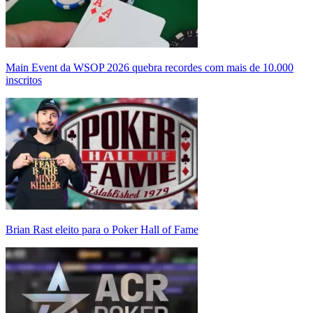
Main Event da WSOP 2026 quebra recordes com mais de 10.000
inscritos
Brian Rast eleito para o Poker Hall of Fame