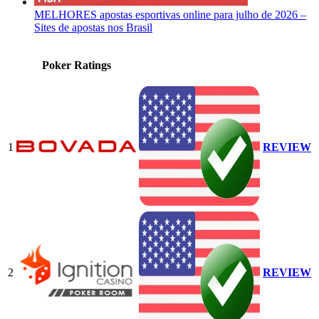
MELHORES apostas esportivas online para julho de 2026 –
Sites de apostas nos Brasil
Poker Ratings
1
REVIEW
2
REVIEW