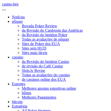
casino-bee
Notícias
pôquer
Bovada Poker Review
da Revisão do Cardroom das Américas
da Revisão do Ignition Poker
Todas as avaliações de pôquer
Sites de Poker dos EUA
Sites sem HUD
Sites mais fáceis
cassino
da Revisão do Ignition Casino
de revisão do Café Casino
Slots.lv Revise
Todas as avaliações do cassino
de cassinos online dos EUA
Esportes
Melhores apostas esportivas online
bônus
Melhores Pagamentos
bitcoin
Estratégia
All Poker Strategy