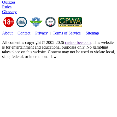
Quizzes
Rules
Glossary
About
|
Contact
|
Privacy
|
Terms of Service
|
Sitemap
All content is copyright © 2005-2026
casino-bee.com
. This website
is for entertainment and educational purposes only. No gambling
takes place on this website. Content may not be used to violate local,
state, federal, or international law.