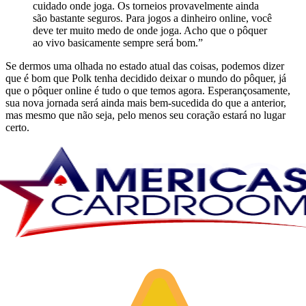
cuidado onde joga. Os torneios provavelmente ainda
são bastante seguros. Para jogos a dinheiro online, você
deve ter muito medo de onde joga. Acho que o pôquer
ao vivo basicamente sempre será bom.”
Se dermos uma olhada no estado atual das coisas, podemos dizer
que é bom que Polk tenha decidido deixar o mundo do pôquer, já
que o pôquer online é tudo o que temos agora. Esperançosamente,
sua nova jornada será ainda mais bem-sucedida do que a anterior,
mas mesmo que não seja, pelo menos seu coração estará no lugar
certo.