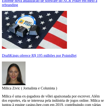
Enorme nova atualização de software do ACR Poker em meio a
rebranding
DraftKings oferece R$ 195 milhões por PointsBet
Milica Zivic
(
Jornalista e Colunista
)
Milica é uma ex-jogadora de vôlei apaixonada por escrever. Além
dos esportes, ela se interessa pela indústria de jogos online. Milica se
juntou à equipe casino-bee.com em 2019, contribuindo com várias