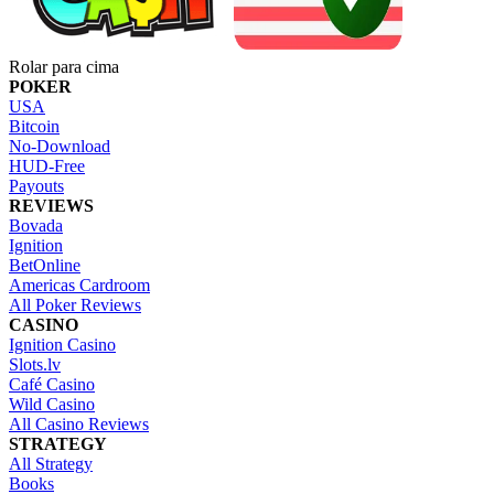
Rolar para cima
POKER
USA
Bitcoin
No-Download
HUD-Free
Payouts
REVIEWS
Bovada
Ignition
BetOnline
Americas Cardroom
All Poker Reviews
CASINO
Ignition Casino
Slots.lv
Café Casino
Wild Casino
All Casino Reviews
STRATEGY
All Strategy
Books