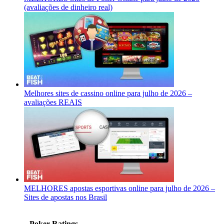
(avaliações de dinheiro real)
Melhores sites de cassino online para julho de 2026 –
avaliações REAIS
MELHORES apostas esportivas online para julho de 2026 –
Sites de apostas nos Brasil
Poker Ratings