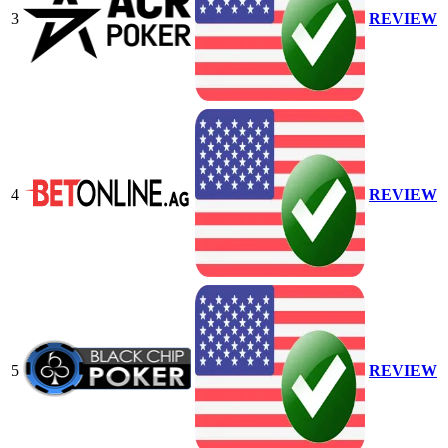
3
REVIEW
4
REVIEW
5
REVIEW