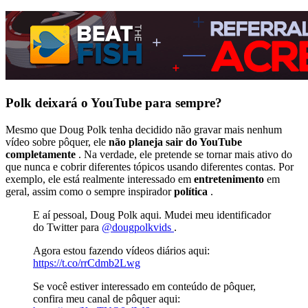
Polk deixará o YouTube para sempre?
Mesmo que Doug Polk tenha decidido não gravar mais nenhum
vídeo sobre pôquer, ele
não planeja sair do YouTube
completamente
. Na verdade, ele pretende se tornar mais ativo do
que nunca e cobrir diferentes tópicos usando diferentes contas. Por
exemplo, ele está realmente interessado em
entretenimento
em
geral, assim como o sempre inspirador
política
.
E aí pessoal, Doug Polk aqui. Mudei meu identificador
do Twitter para
@dougpolkvids
.
Agora estou fazendo vídeos diários aqui:
https://t.co/rrCdmb2Lwg
Se você estiver interessado em conteúdo de pôquer,
confira meu canal de pôquer aqui: