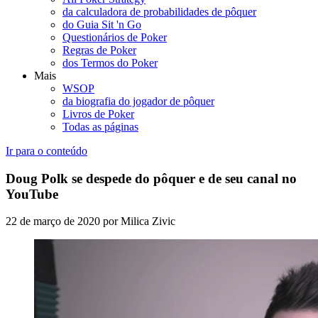
da calculadora de probabilidades de pôquer
do Guia Sit 'n Go
Questionários de Poker
Regras de Poker
dos Termos do Poker
Mais
WSOP
da biografia do jogador de pôquer
Livros de Poker
Todas as páginas
Ir para o conteúdo
Doug Polk se despede do pôquer e de seu canal no
YouTube
22 de março de 2020
por
Milica Zivic