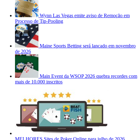
Wynn Las Vegas emite aviso de Remoção em
Processo de Tip-Pooling
Maine Sports Betting será lançado em novembro
de 2026
Main Event da WSOP 2026 quebra recordes com
mais de 10.000 inscritos
MELHORES Sites de Poker Online para julho de 2026