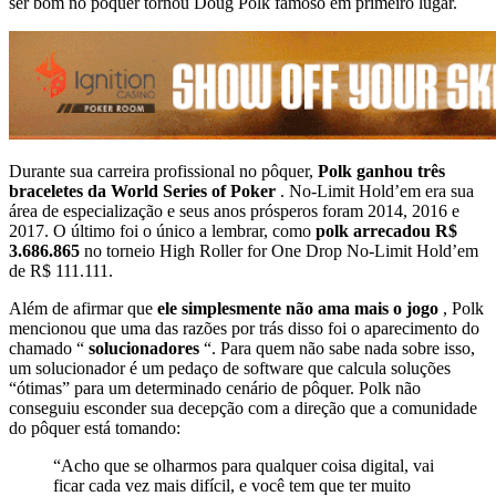
ser bom no pôquer tornou Doug Polk famoso em primeiro lugar.
Durante sua carreira profissional no pôquer,
Polk ganhou três
braceletes da World Series of Poker
. No-Limit Hold’em era sua
área de especialização e seus anos prósperos foram 2014, 2016 e
2017. O último foi o único a lembrar, como
polk arrecadou R$
3.686.865
no torneio High Roller for One Drop No-Limit Hold’em
de R$ 111.111.
Além de afirmar que
ele simplesmente não ama mais o jogo
, Polk
mencionou que uma das razões por trás disso foi o aparecimento do
chamado “
solucionadores
“. Para quem não sabe nada sobre isso,
um solucionador é um pedaço de
software que calcula soluções
“ótimas” para um determinado cenário de pôquer. Polk não
conseguiu esconder sua decepção com a direção que a comunidade
do pôquer está tomando:
“Acho que se olharmos para qualquer coisa digital, vai
ficar cada vez mais difícil, e você tem que ter muito