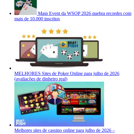
Main Event da WSOP 2026 quebra recordes com
mais de 10.000 inscritos
MELHORES Sites de Poker Online para julho de 2026
(avaliações de dinheiro real)
Melhores sites de cassino online para julho de 2026 –