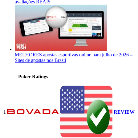
avaliações REAIS
MELHORES apostas esportivas online para julho de 2026 –
Sites de apostas nos Brasil
Poker Ratings
1
REVIEW