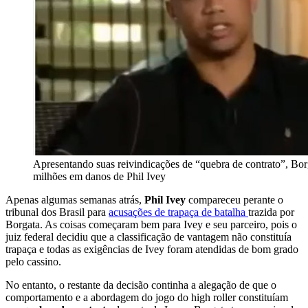
Apresentando suas reivindicações de “quebra de contrato”, Bor
milhões em danos de Phil Ivey
Apenas algumas semanas atrás,
Phil Ivey
compareceu perante o
tribunal dos Brasil para
acusações de trapaça de batalha
trazida por
Borgata. As coisas começaram bem para Ivey e seu parceiro, pois o
juiz federal decidiu que a classificação de vantagem não constituía
trapaça e todas as exigências de Ivey foram atendidas de bom grado
pelo cassino.
No entanto, o restante da decisão continha a alegação de que o
comportamento e a abordagem do jogo do high roller constituíam