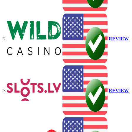
2
REVIEW
3
REVIEW