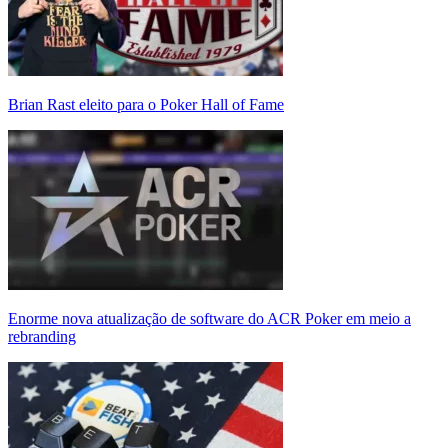
Brian Rast eleito para o Poker Hall of Fame
Enorme nova atualização de software do ACR Poker em meio a
rebranding