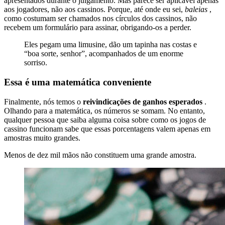
apresentados durante o julgamento. Mas parece ser aplicável apenas
aos jogadores, não aos cassinos. Porque, até onde eu sei,
baleias
,
como costumam ser chamados nos círculos dos cassinos, não
recebem um formulário para assinar, obrigando-os a perder.
Eles pegam uma limusine, dão um tapinha nas costas e
“boa sorte, senhor”, acompanhados de um enorme
sorriso.
Essa é uma matemática conveniente
Finalmente, nós temos o
reivindicações de ganhos esperados
.
Olhando para a matemática, os números se somam. No entanto,
qualquer pessoa que saiba alguma coisa sobre como os jogos de
cassino funcionam sabe que essas porcentagens valem apenas em
amostras muito grandes.
Menos de dez mil mãos não constituem uma grande amostra.