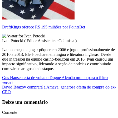
DraftKings oferece R$ 195 milhões por PointsBet
Ivan Potocki
(
Editor Assistente e Colunista
)
Ivan começou a jogar pôquer em 2006 e jogou profissionalmente de
2010 a 2013. Ele é bacharel em língua e literatura inglesas. Desde
que ingressou na equipe casino-bee.com em 2016, Ivan causou um
impacto significativo, liderando a seção de notícias e contribuindo
com vários artigos de destaque.
Gus Hansen está de volta: o Dogue Alemão pronto para o feltro
verde?
David Baazov comprará a Amaya: generosa oferta de compra do ex-
CEO
Deixe um comentário
Comente