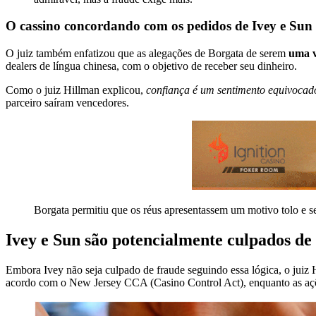
O cassino concordando com os pedidos de Ivey e Sun
O juiz também enfatizou que as alegações de Borgata de serem
uma v
dealers de língua chinesa, com o objetivo de receber seu dinheiro.
Como o juiz Hillman explicou,
confiança é um sentimento equivocad
parceiro saíram vencedores.
Borgata permitiu que os réus apresentassem um motivo tolo e se
Ivey e Sun são potencialmente culpados de
Embora Ivey não seja culpado de fraude seguindo essa lógica, o juiz 
acordo com o New Jersey CCA (Casino Control Act), enquanto as açõe