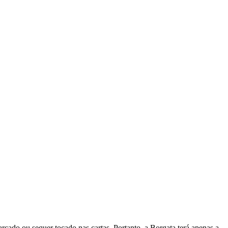
cado ou sequer tocado nas cartas. Portanto, a Borgata terá apenas a