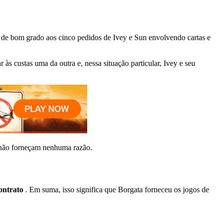
 de bom grado aos cinco pedidos de Ivey e Sun envolvendo cartas e
às custas uma da outra e, nessa situação particular, Ivey e seu
s não forneçam nenhuma razão.
contrato
. Em suma, isso significa que Borgata forneceu os jogos de