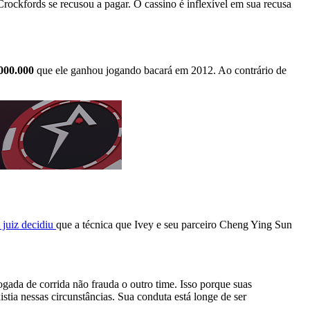
rockfords se recusou a pagar. O cassino é inflexível em sua recusa
.000.000
que ele ganhou jogando bacará em 2012. Ao contrário de
 juiz decidiu
que a técnica que Ivey e seu parceiro Cheng Ying Sun
ada de corrida não frauda o outro time. Isso porque suas
tia nessas circunstâncias. Sua conduta está longe de ser