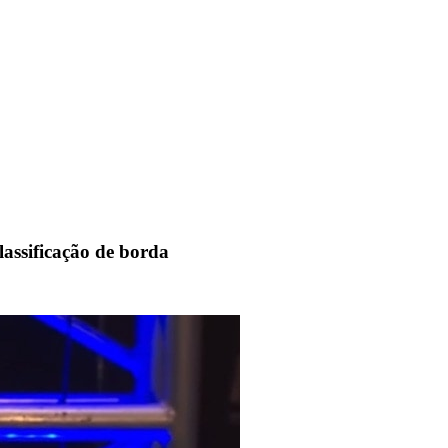
lassificação de borda