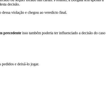
esta decisão.
o dessa violação e chegou ao veredicto final.
um precedente
isso também poderia ter influenciado a decisão do caso
s pedidos e deixá-lo jogar.