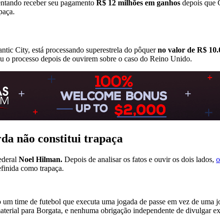
 tentando receber seu pagamento
R$ 12 milhões em ganhos
depois que C
paça.
antic City, está processando superestrela do pôquer
no valor de R$ 10
ou o processo depois de ouvirem sobre o caso do Reino Unido.
rda não constitui trapaça
ederal
Noel Hilman.
Depois de analisar os fatos e ouvir os dois lados,
o
efinida como trapaça.
 um time de futebol que executa uma jogada de passe em vez de uma jog
terial para Borgata, e nenhuma obrigação independente de divulgar exis