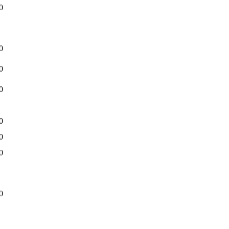
0
0
0
0
0
0
0
0