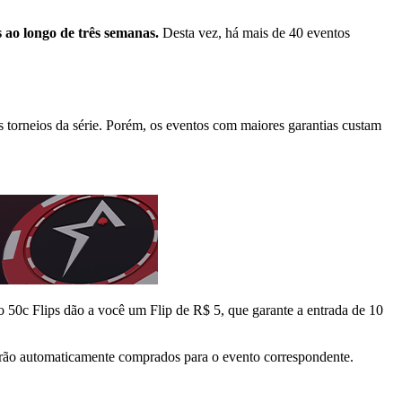
s ao longo de três semanas.
Desta vez, há mais de 40 eventos
 torneios da série. Porém, os eventos com maiores garantias custam
o 50c Flips dão a você um Flip de R$ 5, que garante a entrada de 10
serão automaticamente comprados para o evento correspondente.