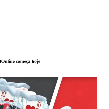
tOnline começa hoje