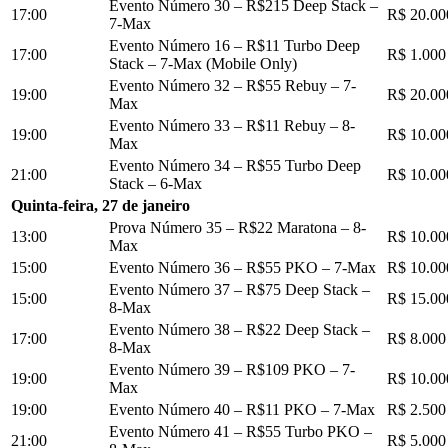
Evento Número 30 – R$215 Deep Stack –
17:00
R$ 20.00
7-Max
Evento Número 16 – R$11 Turbo Deep
17:00
R$ 1.000
Stack – 7-Max (Mobile Only)
Evento Número 32 – R$55 Rebuy – 7-
19:00
R$ 20.00
Max
Evento Número 33 – R$11 Rebuy – 8-
19:00
R$ 10.00
Max
Evento Número 34 – R$55 Turbo Deep
21:00
R$ 10.00
Stack – 6-Max
Quinta-feira, 27 de janeiro
Prova Número 35 – R$22 Maratona – 8-
13:00
R$ 10.00
Max
15:00
Evento Número 36 – R$55 PKO – 7-Max
R$ 10.00
Evento Número 37 – R$75 Deep Stack –
15:00
R$ 15.00
8-Max
Evento Número 38 – R$22 Deep Stack –
17:00
R$ 8.000
8-Max
Evento Número 39 – R$109 PKO – 7-
19:00
R$ 10.00
Max
19:00
Evento Número 40 – R$11 PKO – 7-Max
R$ 2.500
Evento Número 41 – R$55 Turbo PKO –
21:00
R$ 5.000