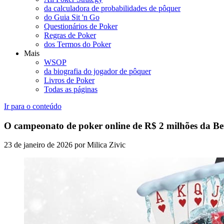
da calculadora de probabilidades de pôquer
do Guia Sit 'n Go
Questionários de Poker
Regras de Poker
dos Termos do Poker
Mais
WSOP
da biografia do jogador de pôquer
Livros de Poker
Todas as páginas
Ir para o conteúdo
O campeonato de poker online de R$ 2 milhões da Be
23 de janeiro de 2026
por
Milica Zivic