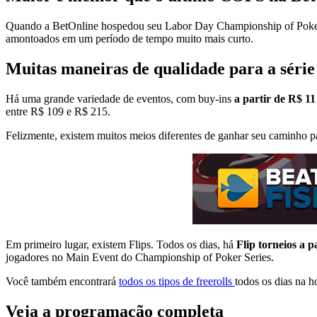
Quando a BetOnline hospedou seu Labor Day Championship of Poke
amontoados em um período de tempo muito mais curto.
Muitas maneiras de qualidade para a séri
Há uma grande variedade de eventos, com buy-ins
a partir de R$ 1
entre R$ 109 e R$ 215.
Felizmente, existem muitos meios diferentes de ganhar seu caminho 
Em primeiro lugar, existem Flips. Todos os dias, há
Flip torneios a 
jogadores no Main Event do Championship of Poker Series.
Você também encontrará
todos os tipos de freerolls
todos os dias na 
Veja a programação completa