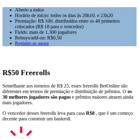
Aberto a todos
Horário de início: todos os dias às 20h10. e 23h20
Premiação: R$ 100, distribuídos entre os 40 primeiros
colocados (R$ 18 para o vencedor)
Fields: mais de 1.300 jogadores
Rebuys/add-on: R$0,50
Registre-se agora
R$50 Freerolls
Semelhante aos torneios de R$ 25, esses freerolls BetOnline são
diferentes em termos de premiação e distribuição de prêmios. O
os
30 melhores jogadores são pagos
e prêmios maiores atraem ainda
mais jogadores.
O vencedor desses freerolls leva para casa
R$8
, que é um começo
decente para construir um bankroll.