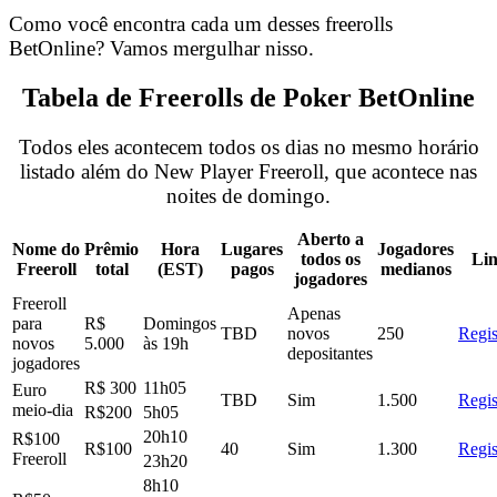
Como você encontra cada um desses freerolls
BetOnline? Vamos mergulhar nisso.
Tabela de Freerolls de Poker BetOnline
Todos eles acontecem todos os dias no mesmo horário
listado além do New Player Freeroll, que acontece nas
noites de domingo.
Aberto a
Nome do
Prêmio
Hora
Lugares
Jogadores
todos os
Li
Freeroll
total
(EST)
pagos
medianos
jogadores
Freeroll
Apenas
para
R$
Domingos
TBD
novos
250
Regis
novos
5.000
às 19h
depositantes
jogadores
R$ 300
11h05
Euro
TBD
Sim
1.500
Regis
meio-dia
R$200
5h05
20h10
R$100
R$100
40
Sim
1.300
Regis
Freeroll
23h20
8h10