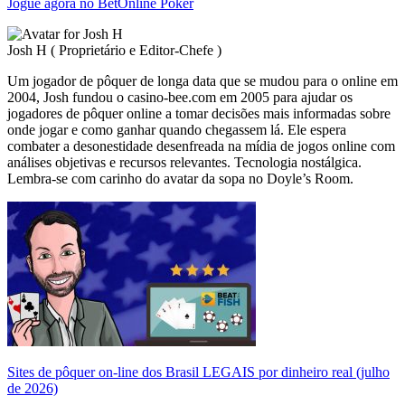
Jogue agora no BetOnline Poker
Josh H
(
Proprietário e Editor-Chefe
)
Um jogador de pôquer de longa data que se mudou para o online em
2004, Josh fundou o casino-bee.com em 2005 para ajudar os
jogadores de pôquer online a tomar decisões mais informadas sobre
onde jogar e como ganhar quando chegassem lá. Ele espera
combater a desonestidade desenfreada na mídia de jogos online com
análises objetivas e recursos relevantes. Tecnologia nostálgica.
Lembra-se com carinho do avatar da sopa no Doyle’s Room.
Sites de pôquer on-line dos Brasil LEGAIS por dinheiro real (julho
de 2026)