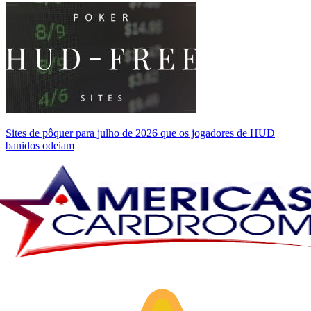
Sites de pôquer para julho de 2026 que os jogadores de HUD
banidos odeiam