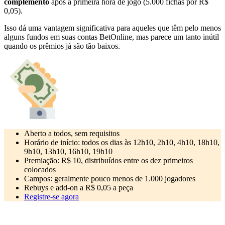
complemento
após a primeira hora de jogo (5.000 fichas por R$
0,05).
Isso dá uma vantagem significativa para aqueles que têm pelo menos
alguns fundos em suas contas BetOnline, mas parece um tanto inútil
quando os prêmios já são tão baixos.
Aberto a todos, sem requisitos
Horário de início: todos os dias às 12h10, 2h10, 4h10, 18h10,
9h10, 13h10, 16h10, 19h10
Premiação: R$ 10, distribuídos entre os dez primeiros
colocados
Campos: geralmente pouco menos de 1.000 jogadores
Rebuys e add-on a R$ 0,05 a peça
Registre-se agora