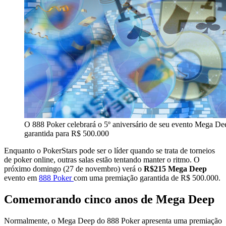
O 888 Poker celebrará o 5º aniversário de seu evento Mega D
garantida para R$ 500.000
Enquanto o PokerStars pode ser o líder quando se trata de torneios
de poker online, outras salas estão tentando manter o ritmo. O
próximo domingo (27 de novembro) verá o
R$215 Mega Deep
evento em
888 Poker
com uma premiação garantida de R$ 500.000.
Comemorando cinco anos de Mega Deep
Normalmente, o Mega Deep do 888 Poker apresenta uma premiação