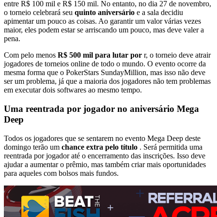
entre R$ 100 mil e R$ 150 mil. No entanto, no dia 27 de novembro,
o torneio celebrará seu
quinto aniversário
e a sala decidiu
apimentar um pouco as coisas. Ao garantir um valor várias vezes
maior, eles podem estar se arriscando um pouco, mas deve valer a
pena.
Com pelo menos
R$ 500 mil para lutar por
r, o torneio deve atrair
jogadores de torneios online de todo o mundo. O evento ocorre da
mesma forma que o PokerStars SundayMillion, mas isso não deve
ser um problema, já que a maioria dos jogadores não tem problemas
em executar dois softwares ao mesmo tempo.
Uma reentrada por jogador no aniversário Mega
Deep
Todos os jogadores que se sentarem no evento Mega Deep deste
domingo terão um
chance extra pelo título
. Será permitida uma
reentrada por jogador até o encerramento das inscrições. Isso deve
ajudar a aumentar o prêmio, mas também criar mais oportunidades
para aqueles com bolsos mais fundos.