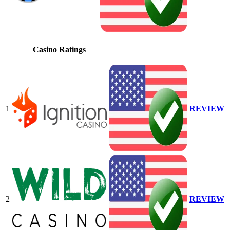
Casino Ratings
1
REVIEW
2
REVIEW