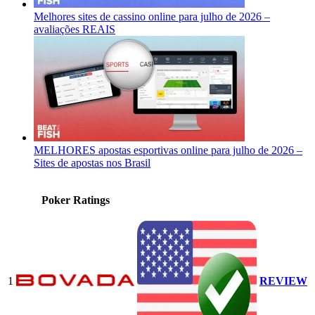
Melhores sites de cassino online para julho de 2026 –
avaliações REAIS
MELHORES apostas esportivas online para julho de 2026 –
Sites de apostas nos Brasil
Poker Ratings
1
REVIEW