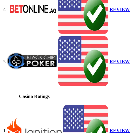
4
REVIEW
5
REVIEW
Casino Ratings
1
REVIEW