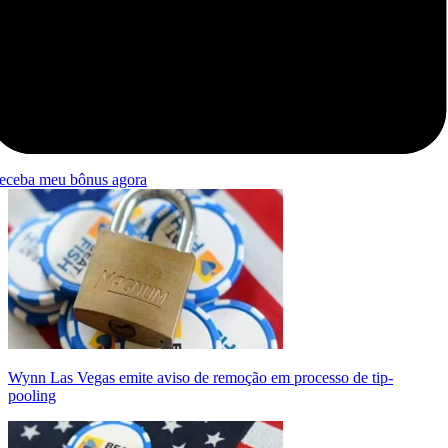
eceba meu bônus agora
Wynn Las Vegas emite aviso de remoção em processo de tip-
pooling