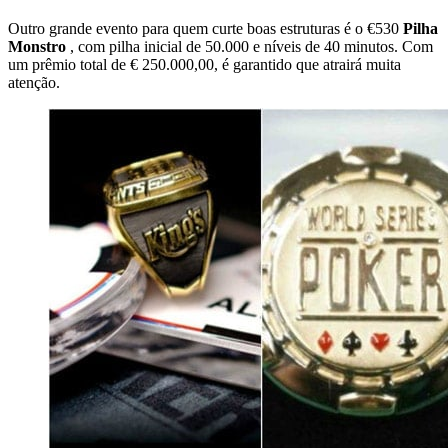
Outro grande evento para quem curte boas estruturas é o €530
Pilha
Monstro
, com pilha inicial de 50.000 e níveis de 40 minutos. Com
um prêmio total de € 250.000,00, é garantido que atrairá muita
atenção.