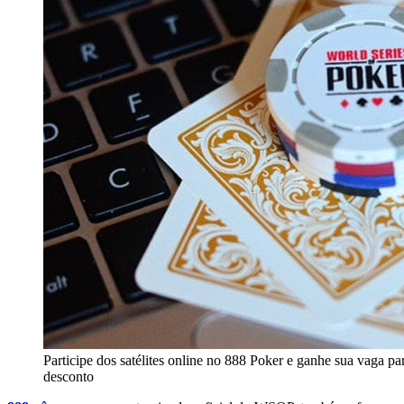
Participe dos satélites online no 888 Poker e ganhe sua vaga
desconto