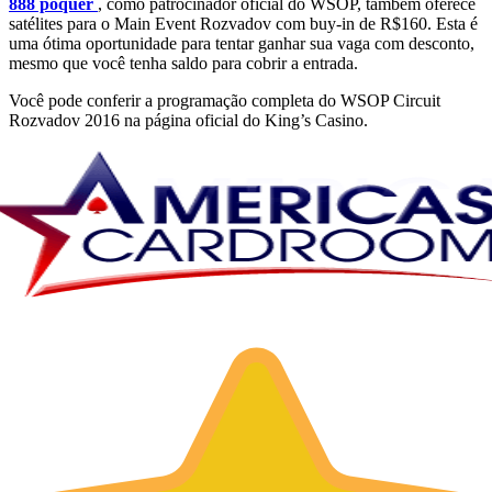
888 pôquer
, como patrocinador oficial do WSOP, também oferece
satélites para o Main Event Rozvadov com buy-in de R$160. Esta é
uma ótima oportunidade para tentar ganhar sua vaga com desconto,
mesmo que você tenha saldo para cobrir a entrada.
Você pode conferir a programação completa do WSOP Circuit
Rozvadov 2016 na página oficial do King’s Casino.