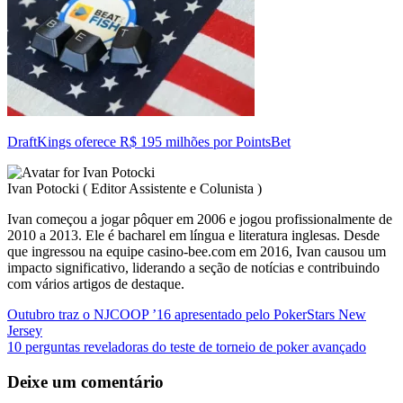
DraftKings oferece R$ 195 milhões por PointsBet
Ivan Potocki
(
Editor Assistente e Colunista
)
Ivan começou a jogar pôquer em 2006 e jogou profissionalmente de
2010 a 2013. Ele é bacharel em língua e literatura inglesas. Desde
que ingressou na equipe casino-bee.com em 2016, Ivan causou um
impacto significativo, liderando a seção de notícias e contribuindo
com vários artigos de destaque.
Outubro traz o NJCOOP ’16 apresentado pelo PokerStars New
Jersey
10 perguntas reveladoras do teste de torneio de poker avançado
Deixe um comentário