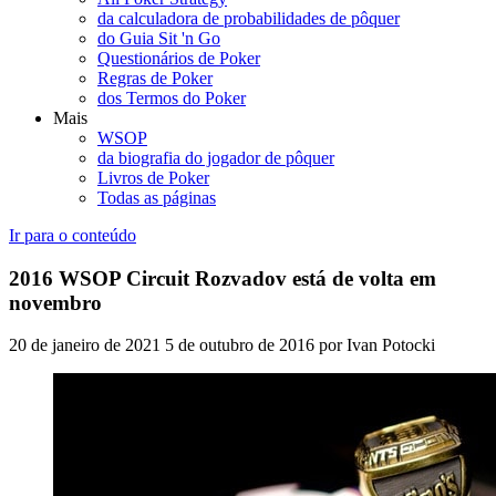
da calculadora de probabilidades de pôquer
do Guia Sit 'n Go
Questionários de Poker
Regras de Poker
dos Termos do Poker
Mais
WSOP
da biografia do jogador de pôquer
Livros de Poker
Todas as páginas
Ir para o conteúdo
2016 WSOP Circuit Rozvadov está de volta em
novembro
20 de janeiro de 2021
5 de outubro de 2016
por
Ivan Potocki