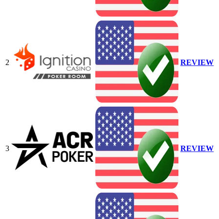
2
REVIEW
3
REVIEW