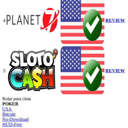
4
REVIEW
5
REVIEW
Rolar para cima
POKER
USA
Bitcoin
No-Download
HUD-Free