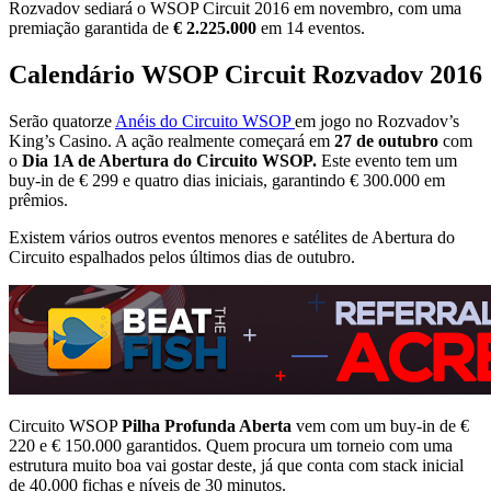
Rozvadov sediará o WSOP Circuit 2016 em novembro, com uma
premiação garantida de
€ 2.225.000
em 14 eventos.
Calendário WSOP Circuit Rozvadov 2016
Serão quatorze
Anéis do Circuito WSOP
em jogo no Rozvadov’s
King’s Casino. A ação realmente começará em
27 de outubro
com
o
Dia 1A de Abertura do Circuito WSOP.
Este evento tem um
buy-in de € 299 e quatro dias iniciais, garantindo € 300.000 em
prêmios.
Existem vários outros eventos menores e satélites de Abertura do
Circuito espalhados pelos últimos dias de outubro.
Circuito WSOP
Pilha Profunda Aberta
vem com um buy-in de €
220 e € 150.000 garantidos. Quem procura um torneio com uma
estrutura muito boa vai gostar deste, já que conta com stack inicial
de 40.000 fichas e níveis de 30 minutos.