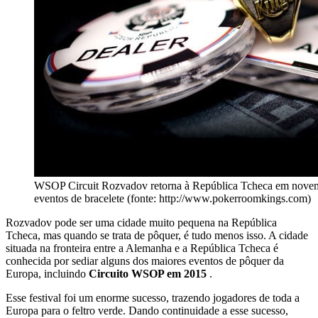
WSOP Circuit Rozvadov retorna à República Tcheca em novem
eventos de bracelete (fonte: http://www.pokerroomkings.com)
Rozvadov pode ser uma cidade muito pequena na República
Tcheca, mas quando se trata de pôquer, é tudo menos isso. A cidade
situada na fronteira entre a Alemanha e a República Tcheca é
conhecida por sediar alguns dos maiores eventos de pôquer da
Europa, incluindo
Circuito WSOP em 2015
.
Esse festival foi um enorme sucesso, trazendo jogadores de toda a
Europa para o feltro verde. Dando continuidade a esse sucesso,