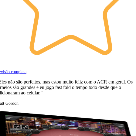
evisão completa
Eles não são perfeitos, mas estou muito feliz com o ACR em geral. Os
orneios são grandes e eu jogo fast fold o tempo todo desde que o
dicionaram ao celular.”
att Gordon