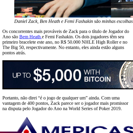
Daniel Zack, Ben Heath e Femi Fashakin são minhas escolha
Os concorrentes mais prováveis ​​de Zack para o título de Jogador do
Ano são
Bem Heath
e Femi Fashakin. Os dois jogadores têm seu
primeiro bracelete este ano, no R$ 50.000 NHLE High Roller e no
The Big 50, respectivamente. No entanto, eles ainda estão alguns
pontos atrás.
Portanto, não direi “é o jogo de qualquer um” ainda. Com uma
vantagem de 400 pontos, Zack parece ser o jogador mais promissor
na disputa pelo Jogador do Ano na World Series of Poker 2019.