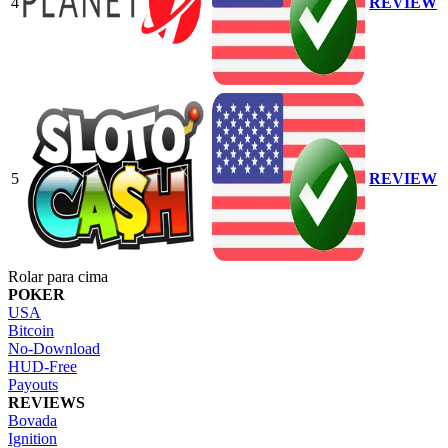
4
REVIEW
5
REVIEW
Rolar para cima
POKER
USA
Bitcoin
No-Download
HUD-Free
Payouts
REVIEWS
Bovada
Ignition