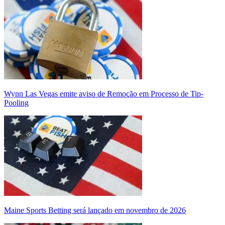
Wynn Las Vegas emite aviso de Remoção em Processo de Tip-
Pooling
Maine Sports Betting será lançado em novembro de 2026