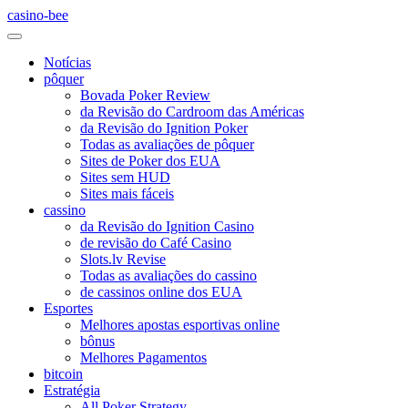
casino-bee
Notícias
pôquer
Bovada Poker Review
da Revisão do Cardroom das Américas
da Revisão do Ignition Poker
Todas as avaliações de pôquer
Sites de Poker dos EUA
Sites sem HUD
Sites mais fáceis
cassino
da Revisão do Ignition Casino
de revisão do Café Casino
Slots.lv Revise
Todas as avaliações do cassino
de cassinos online dos EUA
Esportes
Melhores apostas esportivas online
bônus
Melhores Pagamentos
bitcoin
Estratégia
All Poker Strategy