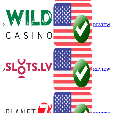
2
REVIEW
3
REVIEW