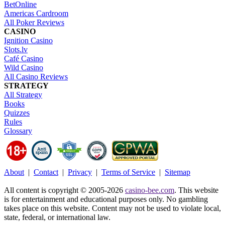
BetOnline
Americas Cardroom
All Poker Reviews
CASINO
Ignition Casino
Slots.lv
Café Casino
Wild Casino
All Casino Reviews
STRATEGY
All Strategy
Books
Quizzes
Rules
Glossary
About
|
Contact
|
Privacy
|
Terms of Service
|
Sitemap
All content is copyright © 2005-2026
casino-bee.com
. This website
is for entertainment and educational purposes only. No gambling
takes place on this website. Content may not be used to violate local,
state, federal, or international law.