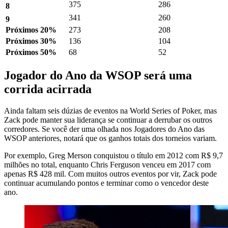
375
286
8
341
260
9
Próximos 20%
273
208
Próximos 30%
136
104
Próximos 50%
68
52
Jogador do Ano da WSOP será uma
corrida acirrada
Ainda faltam seis dúzias de eventos na World Series of Poker, mas
Zack pode manter sua liderança se continuar a derrubar os outros
corredores. Se você der uma olhada nos Jogadores do Ano das
WSOP anteriores, notará que os ganhos totais dos torneios variam.
Por exemplo, Greg Merson conquistou o título em 2012 com R$ 9,7
milhões no total, enquanto Chris Ferguson venceu em 2017 com
apenas R$ 428 mil. Com muitos outros eventos por vir, Zack pode
continuar acumulando pontos e terminar como o vencedor deste
ano.