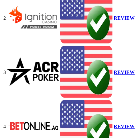
2
REVIEW
3
REVIEW
4
REVIEW