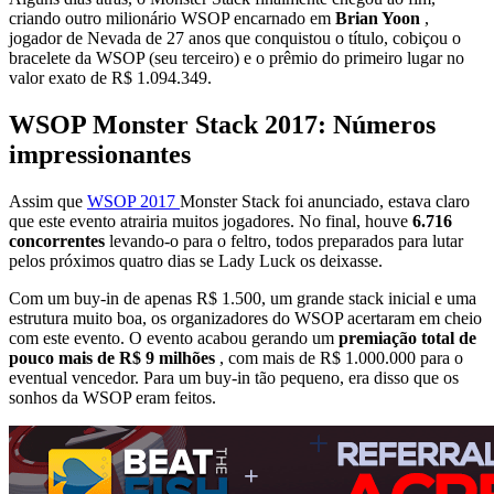
criando outro milionário WSOP encarnado em
Brian Yoon
,
jogador de Nevada de 27 anos que conquistou o título, cobiçou o
bracelete da WSOP (seu terceiro) e o prêmio do primeiro lugar no
valor exato de R$ 1.094.349.
WSOP Monster Stack 2017: Números
impressionantes
Assim que
WSOP 2017
Monster Stack foi anunciado, estava claro
que este evento atrairia muitos jogadores. No final, houve
6.716
concorrentes
levando-o para o feltro, todos preparados para lutar
pelos próximos quatro dias se Lady Luck os deixasse.
Com um buy-in de apenas R$ 1.500, um grande stack inicial e uma
estrutura muito boa, os organizadores do WSOP acertaram em cheio
com este evento. O evento acabou gerando um
premiação total de
pouco mais de R$ 9 milhões
, com mais de R$ 1.000.000 para o
eventual vencedor. Para um buy-in tão pequeno, era disso que os
sonhos da WSOP eram feitos.