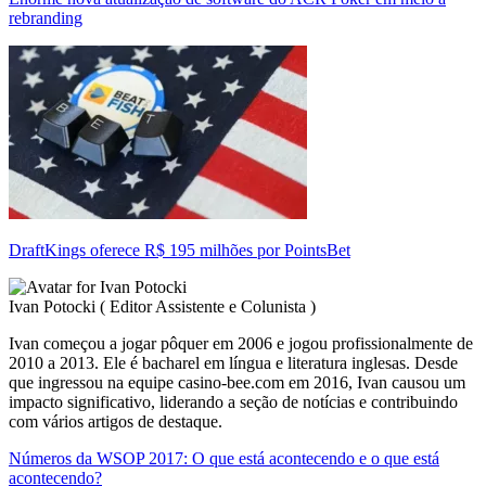
rebranding
DraftKings oferece R$ 195 milhões por PointsBet
Ivan Potocki
(
Editor Assistente e Colunista
)
Ivan começou a jogar pôquer em 2006 e jogou profissionalmente de
2010 a 2013. Ele é bacharel em língua e literatura inglesas. Desde
que ingressou na equipe casino-bee.com em 2016, Ivan causou um
impacto significativo, liderando a seção de notícias e contribuindo
com vários artigos de destaque.
Números da WSOP 2017: O que está acontecendo e o que está
acontecendo?