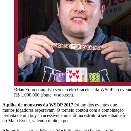
Brian Yoon conquista seu terceiro bracelete da WSOP no even
R$ 1.000.000 (fonte: wsop.com)
A pilha de monstros da WSOP 2017
foi um dos eventos que
muitos jogadores esperavam. O torneio contou com a combinação
perfeita de um buy-in acessível e uma ótima estrutura semelhante à
do Main Event, valendo muito a pena.
Alguns dias atrás, o Monster Stack finalmente chegou ao fim,