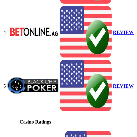
4
REVIEW
5
REVIEW
Casino Ratings