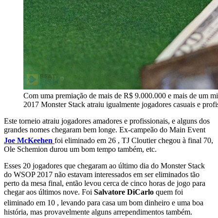
Com uma premiação de mais de R$ 9.000.000 e mais de um mi
2017 Monster Stack atraiu igualmente jogadores casuais e profi
Este torneio atraiu jogadores amadores e profissionais, e alguns dos
grandes nomes chegaram bem longe. Ex-campeão do Main Event
Joe McKeehen
foi eliminado em 26
, TJ Cloutier chegou à final 70,
Ole Schemion durou um bom tempo também, etc.
Esses 20 jogadores que chegaram ao último dia do Monster Stack
do WSOP 2017 não estavam interessados ​​em ser eliminados tão
perto da mesa final, então levou cerca de cinco horas de jogo para
chegar aos últimos nove. Foi
Salvatore DiCarlo
quem foi
eliminado em 10
, levando para casa um bom dinheiro e uma boa
história, mas provavelmente alguns arrependimentos também.