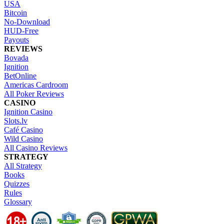
USA
Bitcoin
No-Download
HUD-Free
Payouts
REVIEWS
Bovada
Ignition
BetOnline
Americas Cardroom
All Poker Reviews
CASINO
Ignition Casino
Slots.lv
Café Casino
Wild Casino
All Casino Reviews
STRATEGY
All Strategy
Books
Quizzes
Rules
Glossary