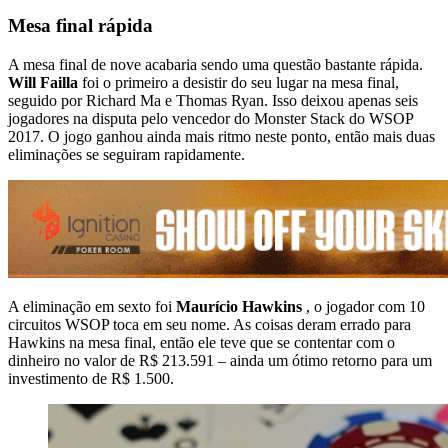
Mesa final rápida
A mesa final de nove acabaria sendo uma questão bastante rápida.
Will Failla
foi o primeiro a desistir do seu lugar na mesa final,
seguido por Richard Ma e Thomas Ryan. Isso deixou apenas seis
jogadores na disputa pelo vencedor do Monster Stack do WSOP
2017. O jogo ganhou ainda mais ritmo neste ponto, então mais duas
eliminações se seguiram rapidamente.
A eliminação em sexto foi
Maurício Hawkins
, o jogador com 10
circuitos WSOP toca em seu nome. As coisas deram errado para
Hawkins na mesa final, então ele teve que se contentar com o
dinheiro no valor de R$ 213.591 – ainda um ótimo retorno para um
investimento de R$ 1.500.