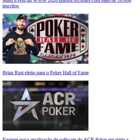
Main Event da WSOP 2026 quebra recordes com mais de 10.000
inscritos
Brian Rast eleito para o Poker Hall of Fame
Enorme nova atualização de software do ACR Poker em meio a