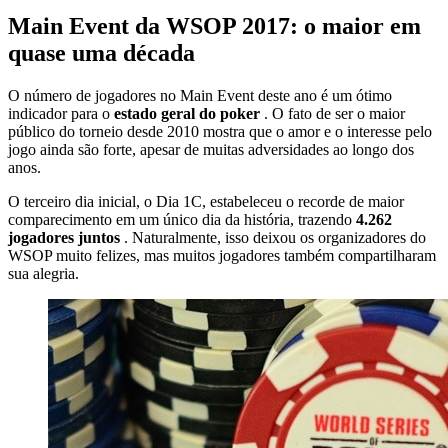
Main Event da WSOP 2017: o maior em
quase uma década
O número de jogadores no Main Event deste ano é um ótimo
indicador para o
estado geral do poker
. O fato de ser o maior
público do torneio desde 2010 mostra que o amor e o interesse pelo
jogo ainda são forte, apesar de muitas adversidades ao longo dos
anos.
O terceiro dia inicial, o Dia 1C, estabeleceu o recorde de maior
comparecimento em um único dia da história, trazendo
4.262
jogadores juntos
. Naturalmente, isso deixou os organizadores do
WSOP muito felizes, mas muitos jogadores também compartilharam
sua alegria.