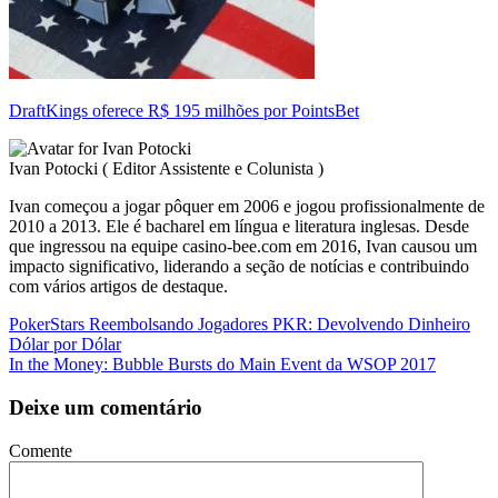
DraftKings oferece R$ 195 milhões por PointsBet
Ivan Potocki
(
Editor Assistente e Colunista
)
Ivan começou a jogar pôquer em 2006 e jogou profissionalmente de
2010 a 2013. Ele é bacharel em língua e literatura inglesas. Desde
que ingressou na equipe casino-bee.com em 2016, Ivan causou um
impacto significativo, liderando a seção de notícias e contribuindo
com vários artigos de destaque.
PokerStars Reembolsando Jogadores PKR: Devolvendo Dinheiro
Dólar por Dólar
In the Money: Bubble Bursts do Main Event da WSOP 2017
Deixe um comentário
Comente