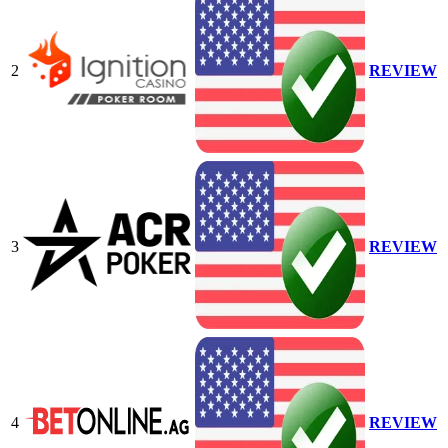
2
REVIEW
3
REVIEW
4
REVIEW