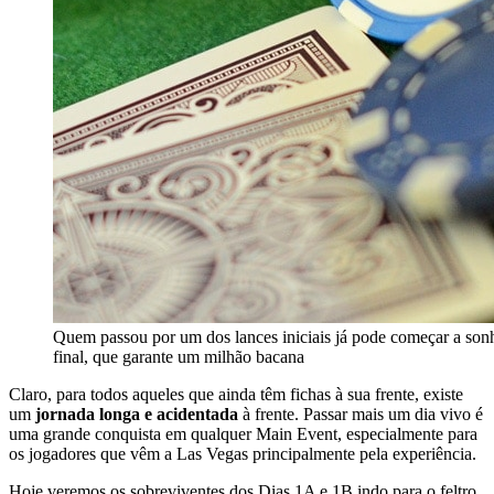
Quem passou por um dos lances iniciais já pode começar a so
final, que garante um milhão bacana
Claro, para todos aqueles que ainda têm fichas à sua frente, existe
um
jornada longa e acidentada
à frente. Passar mais um dia vivo é
uma grande conquista em qualquer Main Event, especialmente para
os jogadores que vêm a Las Vegas principalmente pela experiência.
Hoje veremos os sobreviventes dos Dias 1A e 1B indo para o feltro,