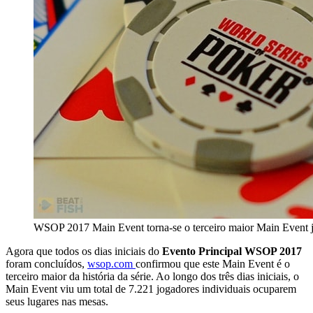
WSOP 2017 Main Event torna-se o terceiro maior Main Event j
Agora que todos os dias iniciais do
Evento Principal WSOP 2017
foram concluídos,
wsop.com
confirmou que este Main Event é o
terceiro maior da história da série. Ao longo dos três dias iniciais, o
Main Event viu um total de 7.221 jogadores individuais ocuparem
seus lugares nas mesas.