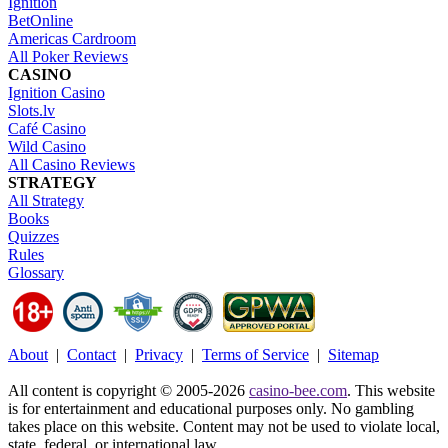
Ignition
BetOnline
Americas Cardroom
All Poker Reviews
CASINO
Ignition Casino
Slots.lv
Café Casino
Wild Casino
All Casino Reviews
STRATEGY
All Strategy
Books
Quizzes
Rules
Glossary
About
|
Contact
|
Privacy
|
Terms of Service
|
Sitemap
All content is copyright © 2005-2026
casino-bee.com
. This website
is for entertainment and educational purposes only. No gambling
takes place on this website. Content may not be used to violate local,
state, federal, or international law.