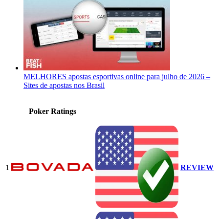
MELHORES apostas esportivas online para julho de 2026 –
Sites de apostas nos Brasil
Poker Ratings
1
REVIEW