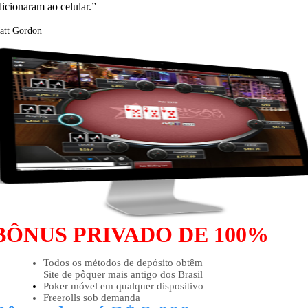
dicionaram ao celular.”
att Gordon
BÔNUS PRIVADO DE 100%
Todos os métodos de depósito obtêm
Site de pôquer mais antigo dos Brasil
Poker móvel em qualquer dispositivo
Freerolls sob demanda