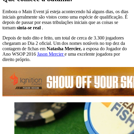
Embora o Main Event já esteja acontecendo há alguns dias, os dias
iniciais geralmente são vistos como uma espécie de qualificação. É
depois de passar por essas tribulações iniciais que as coisas se
tornam
sinta-se real
.
Depois de tudo dito e feito, um total de cerca de 3.300 jogadores
chegaram ao Dia 2 oficial. Um dos nomes notáveis ​​no top dez da
contagem de fichas em
Natasha Mercier,
a esposa do Jogador do
Ano WSOP 2016
Jason Mercier
e uma excelente jogadora por
direito próprio.