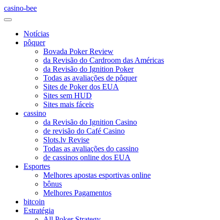
casino-bee
Notícias
pôquer
Bovada Poker Review
da Revisão do Cardroom das Américas
da Revisão do Ignition Poker
Todas as avaliações de pôquer
Sites de Poker dos EUA
Sites sem HUD
Sites mais fáceis
cassino
da Revisão do Ignition Casino
de revisão do Café Casino
Slots.lv Revise
Todas as avaliações do cassino
de cassinos online dos EUA
Esportes
Melhores apostas esportivas online
bônus
Melhores Pagamentos
bitcoin
Estratégia
All Poker Strategy