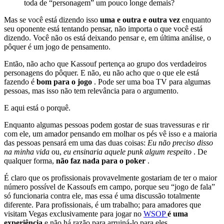
toda de “personagem” um pouco longe demais?
Mas se você está dizendo isso
uma e outra e outra vez
enquanto
seu oponente está tentando pensar, não importa o que você está
dizendo. Você não os está deixando pensar e, em última análise, o
pôquer é um jogo de pensamento.
Então, não acho que Kassouf pertença ao grupo dos verdadeiros
personagens do pôquer. E não, eu não acho que o que ele está
fazendo é
bom para o jogo
. Pode ser uma boa TV para algumas
pessoas, mas isso não tem relevância para o argumento.
E aqui está o porquê.
Enquanto algumas pessoas podem gostar de suas travessuras e rir
com ele, um amador pensando em molhar os pés vê isso e a maioria
das pessoas pensará em uma das duas coisas:
Eu não preciso disso
na minha vida
ou,
eu ensinaria aquele punk algum respeito
. De
qualquer forma,
não faz nada para o poker
.
É claro que os profissionais provavelmente gostariam de ter o maior
número possível de Kassoufs em campo, porque seu “jogo de fala”
só funcionaria contra ele, mas essa é uma discussão totalmente
diferente. Para profissionais, é um trabalho; para amadores que
visitam Vegas exclusivamente para jogar no
WSOP
é uma
experiência
e não há razão para arruiná-lo para eles.