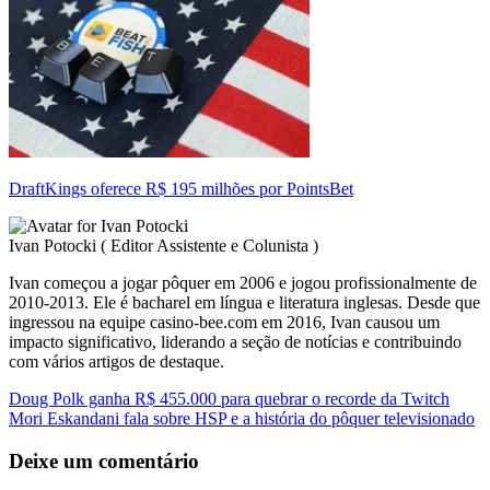
DraftKings oferece R$ 195 milhões por PointsBet
Ivan Potocki
(
Editor Assistente e Colunista
)
Ivan começou a jogar pôquer em 2006 e jogou profissionalmente de
2010-2013. Ele é bacharel em língua e literatura inglesas. Desde que
ingressou na equipe casino-bee.com em 2016, Ivan causou um
impacto significativo, liderando a seção de notícias e contribuindo
com vários artigos de destaque.
Doug Polk ganha R$ 455.000 para quebrar o recorde da Twitch
Mori Eskandani fala sobre HSP e a história do pôquer televisionado
Deixe um comentário