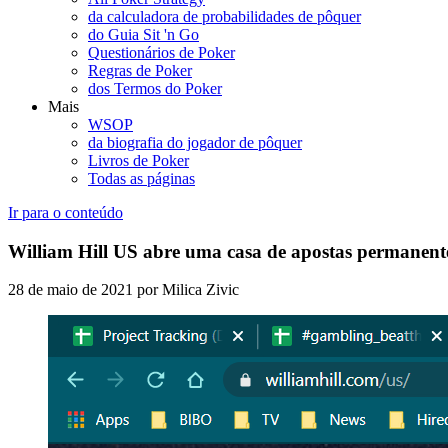
da calculadora de probabilidades de pôquer
do Guia Sit 'n Go
Questionários de Poker
Regras de Poker
dos Termos do Poker
Mais
WSOP
da biografia do jogador de pôquer
Livros de Poker
Todas as páginas
Ir para o conteúdo
William Hill US abre uma casa de apostas permanent
28 de maio de 2021
por
Milica Zivic