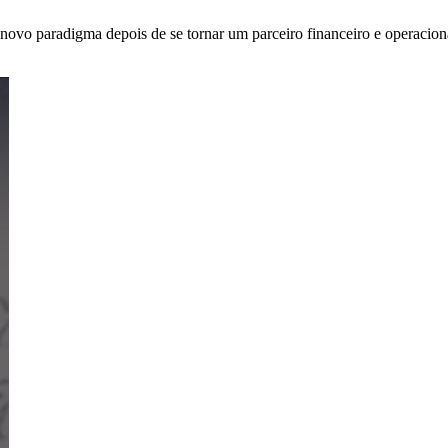
novo paradigma depois de se tornar um parceiro financeiro e operacion