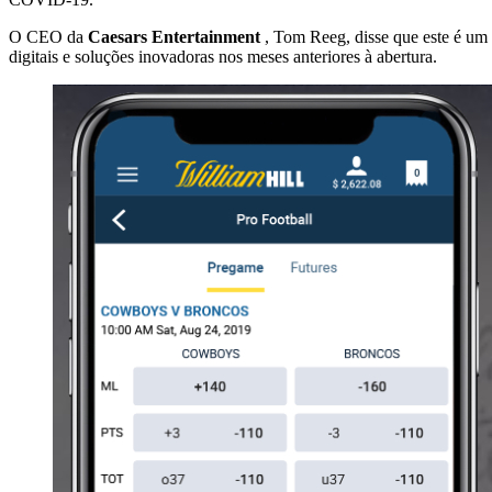
O CEO da
Caesars Entertainment
, Tom Reeg, disse que este é um 
digitais e soluções inovadoras nos meses anteriores à abertura.