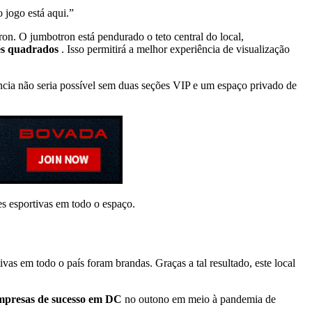
 jogo está aqui.”
ron. O jumbotron está pendurado o teto central do local,
és quadrados
. Isso permitirá a melhor experiência de visualização
ncia não seria possível sem duas seções VIP e um espaço privado de
es esportivas em todo o espaço.
ivas em todo o país foram brandas. Graças a tal resultado, este local
mpresas de sucesso em DC
no outono em meio à pandemia de