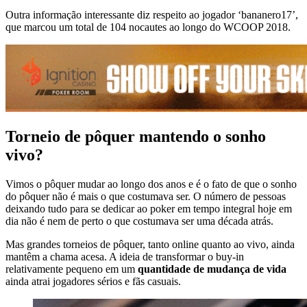
Outra informação interessante diz respeito ao jogador ‘bananero17’,
que marcou um total de 104 nocautes ao longo do WCOOP 2018.
Torneio de pôquer mantendo o sonho
vivo?
Vimos o pôquer mudar ao longo dos anos e é o fato de que o sonho
do pôquer não é mais o que costumava ser. O número de pessoas
deixando tudo para se dedicar ao poker em tempo integral hoje em
dia não é nem de perto o que costumava ser uma década atrás.
Mas grandes torneios de pôquer, tanto online quanto ao vivo, ainda
mantêm a chama acesa. A ideia de transformar o buy-in
relativamente pequeno em um
quantidade de mudança de vida
ainda atrai jogadores sérios e fãs casuais.