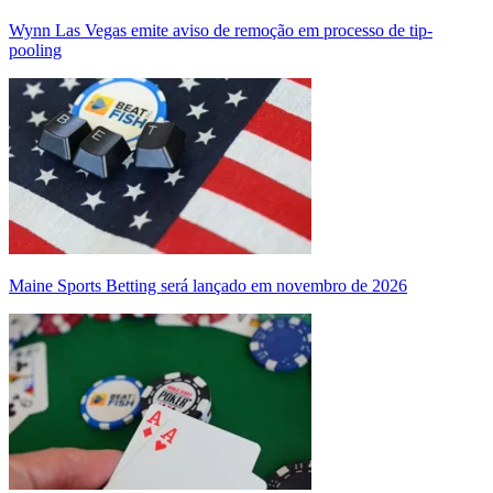
Wynn Las Vegas emite aviso de remoção em processo de tip-
pooling
Maine Sports Betting será lançado em novembro de 2026