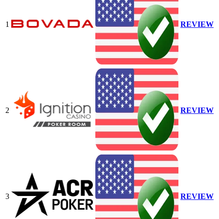
1
REVIEW
2
REVIEW
3
REVIEW