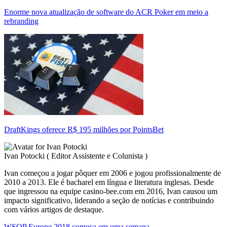
Enorme nova atualização de software do ACR Poker em meio a
rebranding
DraftKings oferece R$ 195 milhões por PointsBet
Ivan Potocki
(
Editor Assistente e Colunista
)
Ivan começou a jogar pôquer em 2006 e jogou profissionalmente de
2010 a 2013. Ele é bacharel em língua e literatura inglesas. Desde
que ingressou na equipe casino-bee.com em 2016, Ivan causou um
impacto significativo, liderando a seção de notícias e contribuindo
com vários artigos de destaque.
WSOP Europe 2018 começa em uma semana