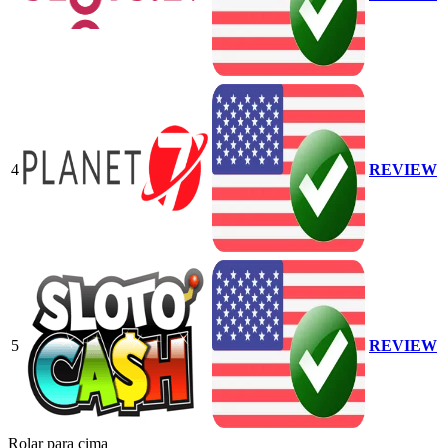
4
REVIEW
5
REVIEW
Rolar para cima