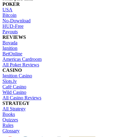
POKER
USA
Bitcoin
No-Download
HUD-Free
Payouts
REVIEWS
Bovada
Ignition
BetOnline
Americas Cardroom
All Poker Reviews
CASINO
Ignition Casino
Slots.lv
Café Casino
Wild Casino
All Casino Reviews
STRATEGY
All Strategy
Books
Quizzes
Rules
Glossary