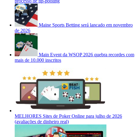
processo de tip-pooling
Maine Sports Betting será lançado em novembro
de 2026
Main Event da WSOP 2026 quebra recordes com
mais de 10.000 inscritos
MELHORES Sites de Poker Online para julho de 2026
(avaliações de dinheiro real)