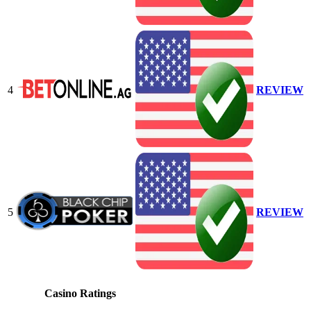
4
REVIEW
5
REVIEW
Casino Ratings