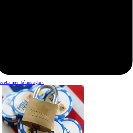
eceba meu bônus agora