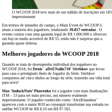
O WCOOP 2018 teve mais de um milhão de inscrições em 185 eve
impressionante
Em termos de tamanho do campo, o Main Event do WCOOP-L
atraiu a maioria dos jogadores, totalizando
39.817 entradas
. O
evento contou com uma garantia legal de R$ 1.000.000 e ofereceu
um buy-in muito acessível de R$ 55, então não é surpresa que a
garantia quase dobrou.
Melhores jogadores do WCOOP 2018
Quando se trata de desempenho individual dos jogadores no
WCOOP 2018, foi
Denis
‘
aDrENalin710′ Strebkov
que levou
para casa o prestigiado título de Jogador da Série. Strebkov
conquistou até cinco títulos ao longo da série, trazendo sua vida total
para nove!
Max ‘ImluckNuts’ Pisorenko
foi o jogador com mais finalizações
ITM – 53 para ser mais preciso, um número realmente
impressionante. O jogador conhecido como ‘AlexKhandaur’
apareceu com o maior ROI ao conseguir transformar sua entrada no
satélite WCOOP de R$ 8,10 em R$ 97.565.