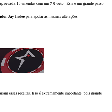
 aprovada
15 emendas com um
7-0 voto
. Este é um grande passo
dor Jay Inslee
para apoiar as mesmas alterações.
riam essas receitas. Isso é extremamente importante, pois grande