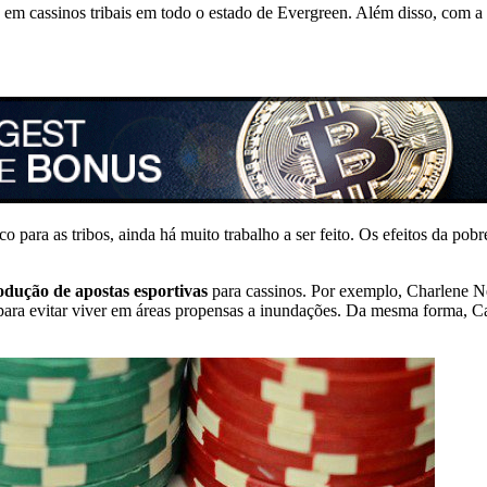
s
em cassinos tribais em todo o estado de Evergreen. Além disso, com a l
ra as tribos, ainda há muito trabalho a ser feito. Os efeitos da pobr
rodução de apostas esportivas
para cassinos. Por exemplo, Charlene Ne
tas para evitar viver em áreas propensas a inundações. Da mesma forma, 