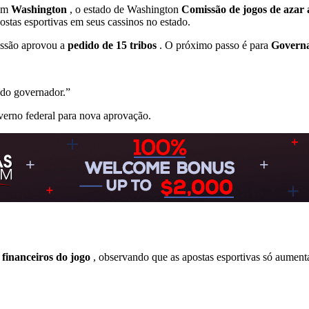
 em
Washington
, o estado de Washington
Comissão de jogos de azar
postas esportivas em seus cassinos no estado.
issão aprovou a
pedido de 15 tribos
. O próximo passo é para
Governa
 do governador.”
overno federal para nova aprovação.
s financeiros do jogo
, observando que as apostas esportivas só aumenta