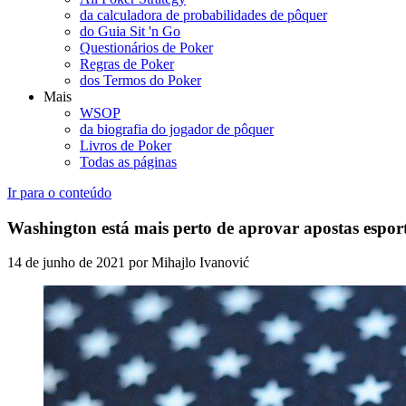
da calculadora de probabilidades de pôquer
do Guia Sit 'n Go
Questionários de Poker
Regras de Poker
dos Termos do Poker
Mais
WSOP
da biografia do jogador de pôquer
Livros de Poker
Todas as páginas
Ir para o conteúdo
Washington está mais perto de aprovar apostas esport
14 de junho de 2021
por
Mihajlo Ivanović