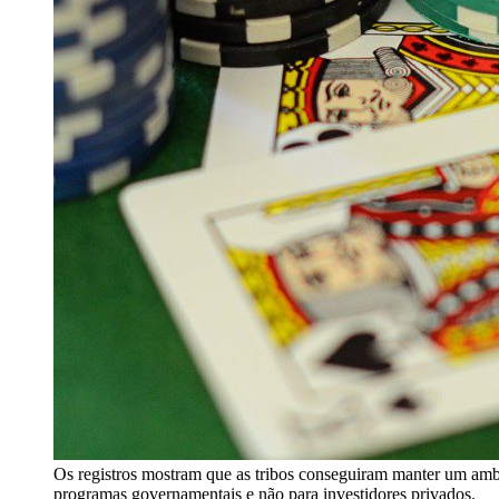
Os registros mostram que as tribos conseguiram manter um ambi
programas governamentais e não para investidores privados.