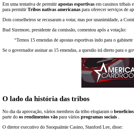
Em uma tentativa de permitir
apostas esportivas
em cassinos tribais
para permitir
Tribos nativas americanas
para oferecer serviços de a
Dois conselheiros se recusaram a votar, mas por unanimidade, a Com
Bud Sizemore, presidente da comissão, comentou após a votação:
“Temos 15 emendas de apostas esportivas indo para o gabinete
Se o governador assinar as 15 emendas, a questão irá direto para o g
O lado da história das tribos
No dia da aprovação, vários membros da tribo elogiaram o
benefício
parte do
os rendimentos vão
para vários
programas sociais
.
O diretor executivo do Snoqualmie Casino, Stanford Lee, disse: