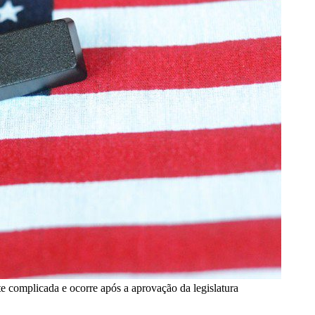
nte complicada e ocorre após a aprovação da legislatura