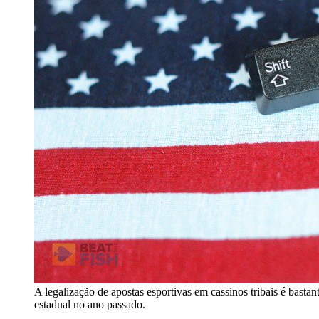
A legalização de apostas esportivas em cassinos tribais é basta
estadual no ano passado.