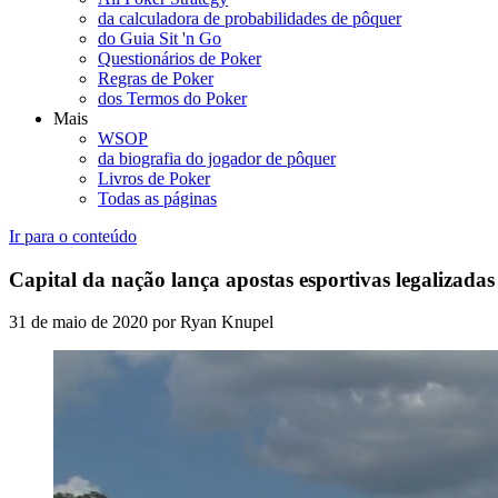
da calculadora de probabilidades de pôquer
do Guia Sit 'n Go
Questionários de Poker
Regras de Poker
dos Termos do Poker
Mais
WSOP
da biografia do jogador de pôquer
Livros de Poker
Todas as páginas
Ir para o conteúdo
Capital da nação lança apostas esportivas legalizadas
31 de maio de 2020
por
Ryan Knupel