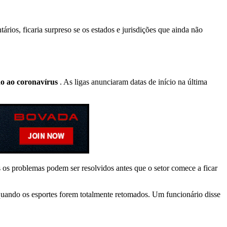
ios, ficaria surpreso se os estados e jurisdições que ainda não
do ao coronavírus
. As ligas anunciaram datas de início na última
s os problemas podem ser resolvidos antes que o setor comece a ficar
quando os esportes forem totalmente retomados. Um funcionário disse