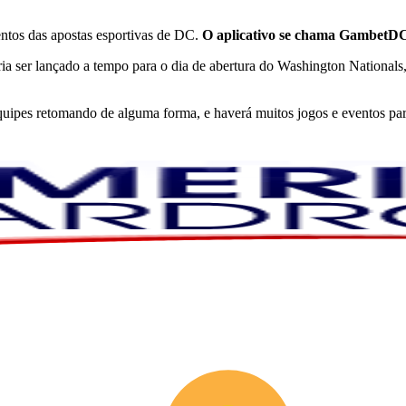
entos das apostas esportivas de DC.
O aplicativo se chama GambetDC 
ia ser lançado a tempo para o dia de abertura do Washington Nationals,
equipes retomando de alguma forma, e haverá muitos jogos e eventos pa