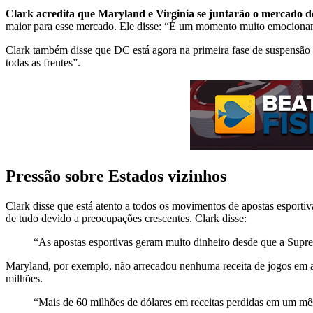
Clark acredita que Maryland e Virginia se juntarão o mercado d
maior para esse mercado. Ele disse: “É um momento muito emocionante 
Clark também disse que DC está agora na primeira fase de suspensão da
todas as frentes”.
Pressão sobre Estados vizinhos
Clark disse que está atento a todos os movimentos de apostas esporti
de tudo devido a preocupações crescentes. Clark disse:
“As apostas esportivas geram muito dinheiro desde que a Suprem
Maryland, por exemplo, não arrecadou nenhuma receita de jogos em 
milhões.
“Mais de 60 milhões de dólares em receitas perdidas em um mê