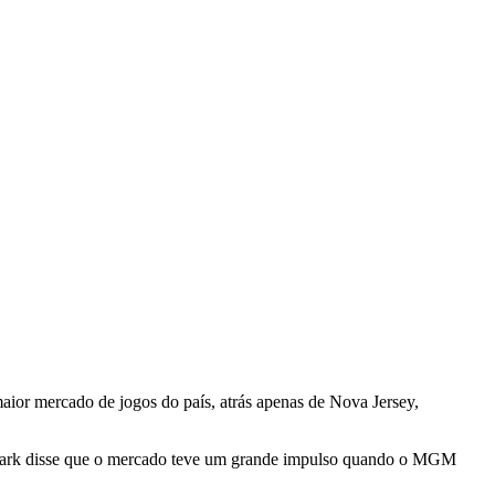
maior mercado de jogos do país, atrás apenas de Nova Jersey,
 Clark disse que o mercado teve um grande impulso quando o MGM