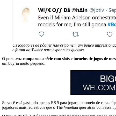
Os jogadores de pôquer não estão nem um pouco impressionad
e foram ao Twitter para expor suas queixas.
O porta-voz
comparou a série com slots e torneios de jogos de me
um buy-in muito pequeno.
Se você está gastando apenas R$ 5 para jogar um torneio de caça-níque
jogadores mais recreativos que o The Venetian quer atrair com esse tip