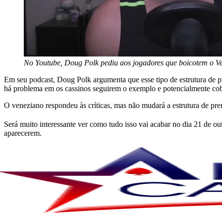
No Youtube, Doug Polk pediu aos jogadores que boicotem o V
Em seu podcast, Doug Polk argumenta que esse tipo de estrutura de pr
há problema em os cassinos seguirem o exemplo e potencialmente cobr
O veneziano respondeu às críticas, mas não mudará a estrutura de pr
Será muito interessante ver como tudo isso vai acabar no dia 21 de o
aparecerem.