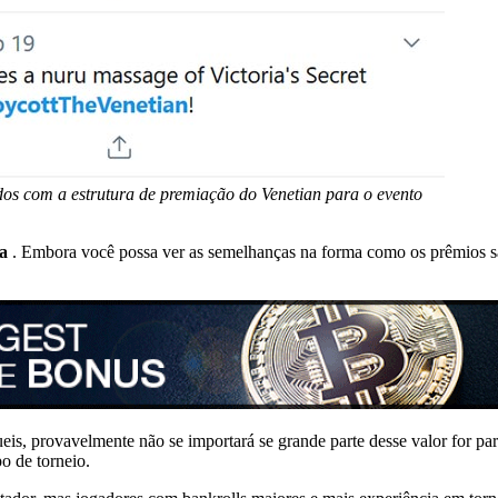
os com a estrutura de premiação do Venetian para o evento
sa
. Embora você possa ver as semelhanças na forma como os prêmios são 
is, provavelmente não se importará se grande parte desse valor for para
o de torneio.