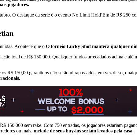
mais jogadores.
tubro. O destaque da série é o evento No Limit Hold’Em de R$ 250 com
etian
s miúdas. Acontece que o
O torneio Lucky Shot manterá qualquer din
iação total de R$ 150.000. Quaisquer fundos arrecadados acima e além
 os R$ 150,00 garantidos não serão ultrapassados; em vez disso, qualque
racionais.
e R$ 150.000 sem rake. Com 750 entradas, os jogadores estariam pagan
orredores ou mais,
metade de seus buy-ins seriam levados pela casa.