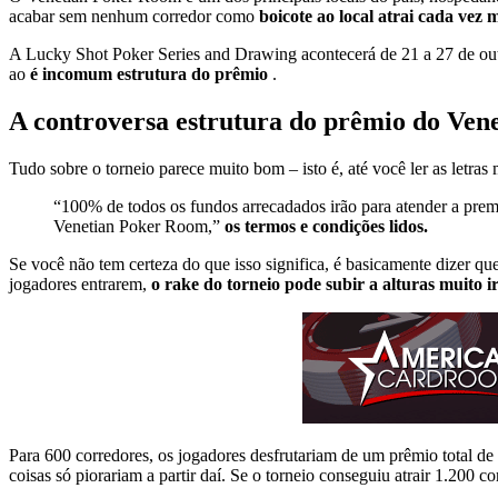
acabar sem nenhum corredor como
boicote ao local atrai cada vez 
A Lucky Shot Poker Series and Drawing acontecerá de 21 a 27 de ou
ao
é incomum estrutura do prêmio
.
A controversa estrutura do prêmio do Ven
Tudo sobre o torneio parece muito bom – isto é, até você ler as letra
“100% de todos os fundos arrecadados irão para atender a prem
Venetian Poker Room,”
os termos e condições lidos.
Se você não tem certeza do que isso significa, é basicamente dizer que
jogadores entrarem,
o rake do torneio pode subir a alturas muito ir
Para 600 corredores, os jogadores desfrutariam de um prêmio total d
coisas só piorariam a partir daí. Se o torneio conseguiu atrair 1.200 c