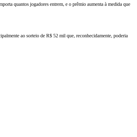
 importa quantos jogadores entrem, e o prêmio aumenta à medida que
ncipalmente ao sorteio de R$ 52 mil que, reconhecidamente, poderia