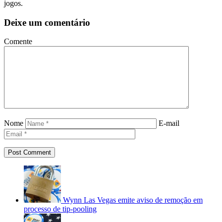
jogos.
Deixe um comentário
Comente
Nome
E-mail
Wynn Las Vegas emite aviso de remoção em
processo de tip-pooling