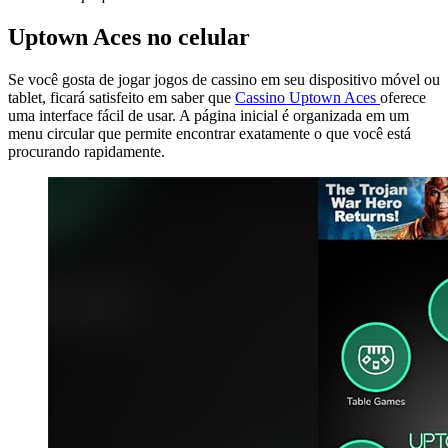
Uptown Aces no celular
Se você gosta de jogar jogos de cassino em seu dispositivo móvel ou
tablet, ficará satisfeito em saber que
Cassino Uptown Aces
oferece
uma interface fácil de usar. A página inicial é organizada em um
menu circular que permite encontrar exatamente o que você está
procurando rapidamente.