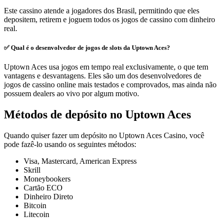
Este cassino atende a jogadores dos Brasil, permitindo que eles
depositem, retirem e joguem todos os jogos de cassino com dinheiro
real.
✅ Qual é o desenvolvedor de jogos de slots da Uptown Aces?
Uptown Aces usa jogos em tempo real exclusivamente, o que tem
vantagens e desvantagens. Eles são um dos desenvolvedores de
jogos de cassino online mais testados e comprovados, mas ainda não
possuem dealers ao vivo por algum motivo.
Métodos de depósito no Uptown Aces
Quando quiser fazer um depósito no Uptown Aces Casino, você
pode fazê-lo usando os seguintes métodos:
Visa, Mastercard, American Express
Skrill
Moneybookers
Cartão ECO
Dinheiro Direto
Bitcoin
Litecoin