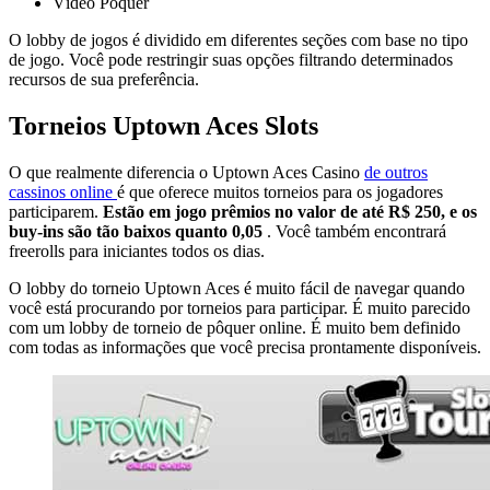
Vídeo Pôquer
O lobby de jogos é dividido em diferentes seções com base no tipo
de jogo. Você pode restringir suas opções filtrando determinados
recursos de sua preferência.
Torneios Uptown Aces Slots
O que realmente diferencia o Uptown Aces Casino
de outros
cassinos online
é que oferece muitos torneios para os jogadores
participarem.
Estão em jogo prêmios no valor de até R$ 250, e os
buy-ins são tão baixos quanto 0,05
. Você também encontrará
freerolls para iniciantes todos os dias.
O lobby do torneio Uptown Aces é muito fácil de navegar quando
você está procurando por torneios para participar. É muito parecido
com um lobby de torneio de pôquer online. É muito bem definido
com todas as informações que você precisa prontamente disponíveis.