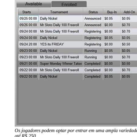
Os jogadores podem optar por entrar em uma ampla variedade 
até R$ 250.