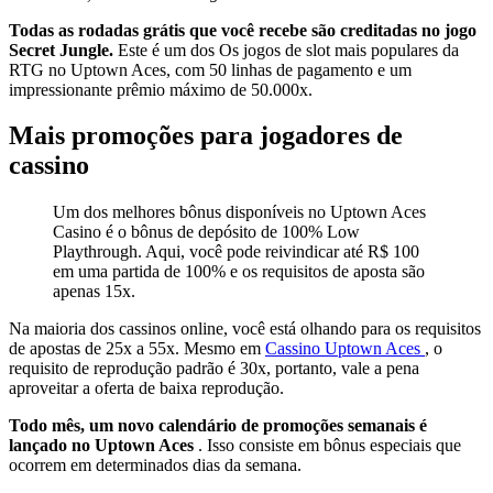
Todas as rodadas grátis que você recebe são creditadas no jogo
Secret Jungle.
Este é um dos Os jogos de slot mais populares da
RTG no Uptown Aces, com 50 linhas de pagamento e um
impressionante prêmio máximo de 50.000x.
Mais promoções para jogadores de
cassino
Um dos melhores bônus disponíveis no Uptown Aces
Casino é o bônus de depósito de 100% Low
Playthrough. Aqui, você pode reivindicar até R$ 100
em uma partida de 100% e os requisitos de aposta são
apenas 15x.
Na maioria dos cassinos online, você está olhando para os requisitos
de apostas de 25x a 55x. Mesmo em
Cassino Uptown Aces
, o
requisito de reprodução padrão é 30x, portanto, vale a pena
aproveitar a oferta de baixa reprodução.
Todo mês, um novo calendário de promoções semanais é
lançado no Uptown Aces
. Isso consiste em bônus especiais que
ocorrem em determinados dias da semana.