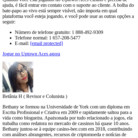
ajuda, é fácil entrar em contato com o suporte ao cliente. A bolha do
bate-papo ao vivo está sempre visível, não importa em qual
plataforma você esteja jogando, e você pode usar as outras opções a
seguir:
Número de telefone gratuito: 1 888-492-9309
Telefone normal: 1 657-208-5477
E-mail:
[email protected]
Jogue no Uptown Aces agora
Betânia H
(
Revisor e Colunista
)
Bethany se formou na Universidade de York com um diploma em
Escrita Profissional e Criativa em 2009 e rapidamente saltou para a
vida como blogueira. Apaixonada por tudo relacionado a jogos, ela
trabalha como redatora no mercado de cassinos há quase 10 anos.
Bethany juntou-se à equipe casino-bee.com em 2018, contribuindo
com análises abrangentes, recursos de criptomoeda e notícias de