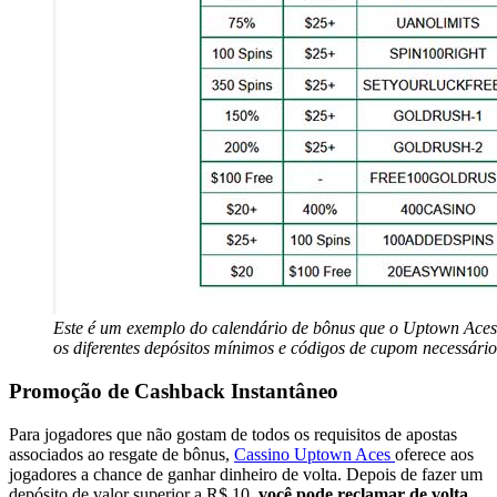
Este é um exemplo do calendário de bônus que o Uptown Ace
os diferentes depósitos mínimos e códigos de cupom necessário
Promoção de Cashback Instantâneo
Para jogadores que não gostam de todos os requisitos de apostas
associados ao resgate de bônus,
Cassino Uptown Aces
oferece aos
jogadores a chance de ganhar dinheiro de volta. Depois de fazer um
depósito de valor superior a R$ 10,
você pode reclamar de volta