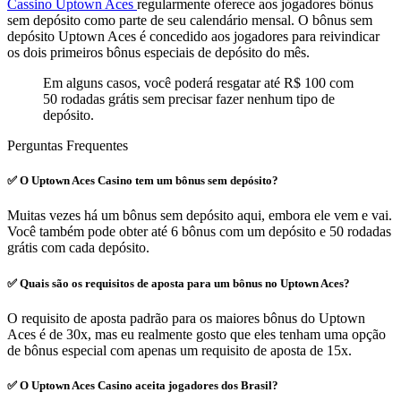
Cassino Uptown Aces
regularmente oferece aos jogadores bônus
sem depósito como parte de seu calendário mensal. O bônus sem
depósito Uptown Aces é concedido aos jogadores para reivindicar
os dois primeiros bônus especiais de depósito do mês.
Em alguns casos, você poderá resgatar até R$ 100 com
50 rodadas grátis sem precisar fazer nenhum tipo de
depósito.
Perguntas Frequentes
✅ O Uptown Aces Casino tem um bônus sem depósito?
Muitas vezes há um bônus sem depósito aqui, embora ele vem e vai.
Você também pode obter até 6 bônus com um depósito e 50 rodadas
grátis com cada depósito.
✅ Quais são os requisitos de aposta para um bônus no Uptown Aces?
O requisito de aposta padrão para os maiores bônus do Uptown
Aces é de 30x, mas eu realmente gosto que eles tenham uma opção
de bônus especial com apenas um requisito de aposta de 15x.
✅ O Uptown Aces Casino aceita jogadores dos Brasil?