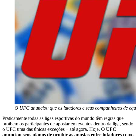
O UFC anunciou que os lutadores e seus companheiros de equi
Praticamente todas as ligas esportivas do mundo têm regras que
proíbem os participantes de apostar em eventos dentro da liga, sendo
o UFC uma das únicas exceções – até agora. Hoje,
O UFC
anunciou seus planos de proibir as apostas
entre lutadores
como