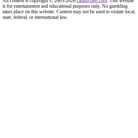
All content is copyright © 2005-2026
casino-bee.com
. This website
is for entertainment and educational purposes only. No gambling
takes place on this website. Content may not be used to violate local,
state, federal, or international law.