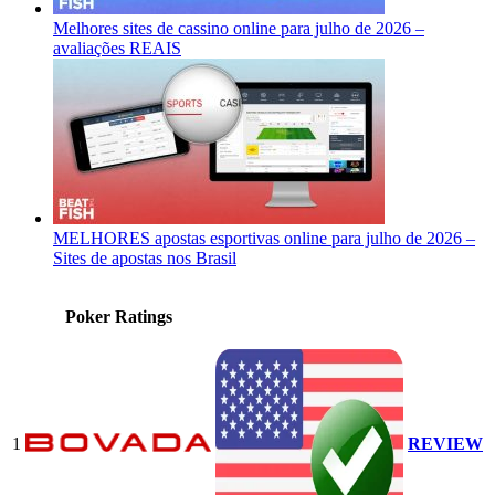
Melhores sites de cassino online para julho de 2026 –
avaliações REAIS
MELHORES apostas esportivas online para julho de 2026 –
Sites de apostas nos Brasil
Poker Ratings
1
REVIEW