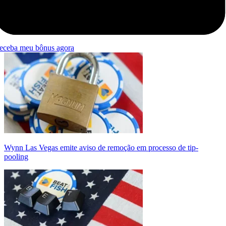
eceba meu bônus agora
Wynn Las Vegas emite aviso de remoção em processo de tip-
pooling