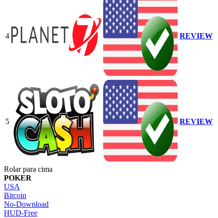
4
REVIEW
5
REVIEW
Rolar para cima
POKER
USA
Bitcoin
No-Download
HUD-Free