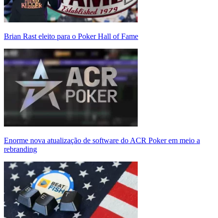
Brian Rast eleito para o Poker Hall of Fame
Enorme nova atualização de software do ACR Poker em meio a
rebranding