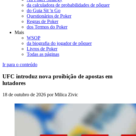
da calculadora de probabilidades de pôquer
do Guia Sit 'n Go
Questionários de Poker
Regras de Poker
dos Termos do Poker
Mais
WSOP
da biografia do jogador de pôquer
Livros de Poker
Todas as páginas
Ir para o conteúdo
UFC introduz nova proibição de apostas em
lutadores
18 de outubro de 2026
por
Milica Zivic