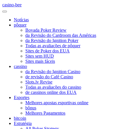
casino-bee
Notícias
pôquer
Bovada Poker Review
da Revisão do Cardroom das Américas
da Revisão do Ignition Poker
Todas as avaliações de pôquer
Sites de Poker dos EUA
Sites sem HUD
Sites mais fáceis
cassino
da Revisão do Ignition Casino
de revisão do Café Casino
Slots.lv Revise
Todas as avaliações do cassino
de cassinos online dos EUA
Esportes
Melhores apostas esportivas online
bônus
Melhores Pagamentos
bitcoin
Estratégia
All Poker Strategy