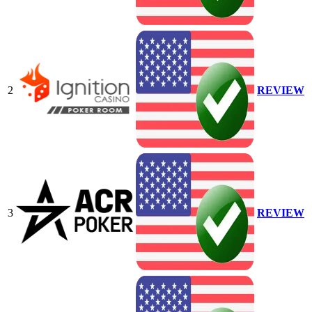
2
REVIEW
3
REVIEW