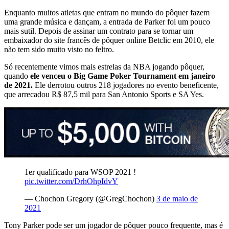
Enquanto muitos atletas que entram no mundo do pôquer fazem
uma grande música e dançam, a entrada de Parker foi um pouco
mais sutil. Depois de assinar um contrato para se tornar um
embaixador do site francês de pôquer online Betclic em 2010, ele
não tem sido muito visto no feltro.
Só recentemente vimos mais estrelas da NBA jogando pôquer,
quando
ele venceu o Big Game Poker Tournament em janeiro
de 2021.
Ele derrotou outros 218 jogadores no evento beneficente,
que arrecadou R$ 87,5 mil para San Antonio Sports e SA Yes.
1er qualificado para WSOP 2021 !
pic.twitter.com/DrhOhpIdvY
— Chochon Gregory (@GregChochon)
3 de maio de
2021
Tony Parker pode ser um jogador de pôquer pouco frequente, mas é