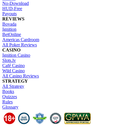
No-Download
HUD-Free
Payouts
REVIEWS
Bovada
Ignition
BetOnline
Americas Cardroom
All Poker Reviews
CASINO
Ignition Casino
Slots.lv
Café Casino
Wild Casino
All Casino Reviews
STRATEGY
All Strategy
Books
Quizzes
Rules
Glossary