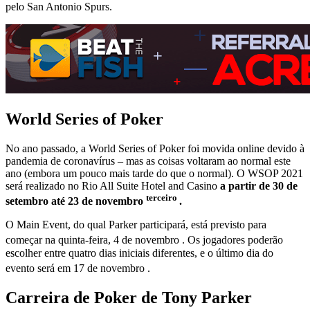
pelo San Antonio Spurs.
World Series of Poker
No ano passado, a World Series of Poker foi movida online devido à
pandemia de coronavírus – mas as coisas voltaram ao normal este
ano (embora um pouco mais tarde do que o normal). O WSOP 2021
será realizado no Rio All Suite Hotel and Casino
a partir de 30 de
terceiro
setembro
até 23 de novembro
.
O Main Event, do qual Parker participará, está previsto para
começar na quinta-feira, 4 de novembro
. Os jogadores poderão
escolher entre quatro dias iniciais diferentes, e o último dia do
evento será em 17 de novembro
.
Carreira de Poker de Tony Parker