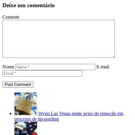
Deixe um comentário
Comente
Nome
E-mail
Wynn Las Vegas emite aviso de remoção em
processo de tip-pooling