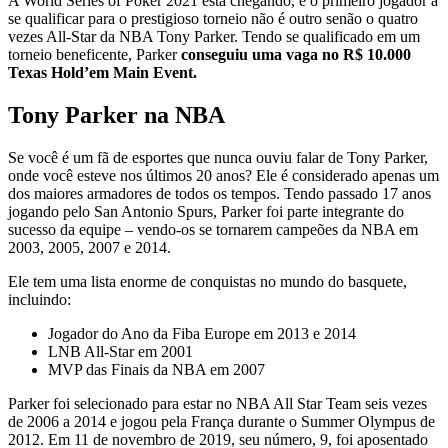
A World Series of Poker 2021 está chegando, e o primeiro jogador a
se qualificar para o prestigioso torneio não é outro senão o quatro
vezes All-Star da NBA Tony Parker. Tendo se qualificado em um
torneio beneficente, Parker
conseguiu uma vaga no R$ 10.000
Texas Hold’em Main Event.
Tony Parker na NBA
Se você é um fã de esportes que nunca ouviu falar de Tony Parker,
onde você esteve nos últimos 20 anos? Ele é considerado apenas um
dos maiores armadores de todos os tempos. Tendo passado 17 anos
jogando pelo San Antonio Spurs, Parker foi parte integrante do
sucesso da equipe – vendo-os se tornarem campeões da NBA em
2003, 2005, 2007 e 2014.
Ele tem uma lista enorme de conquistas no mundo do basquete,
incluindo:
Jogador do Ano da Fiba Europe em 2013 e 2014
LNB All-Star em 2001
MVP das Finais da NBA em 2007
Parker foi selecionado para estar no NBA All Star Team seis vezes
de 2006 a 2014 e jogou pela França durante o Summer Olympus de
2012. Em 11 de novembro de 2019, seu número, 9, foi aposentado