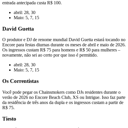
entrada antecipada custa R$ 100.
abril: 28, 30
Maio: 5, 7, 15
David Guetta
O produtor e DJ de renome mundial David Guetta estará tocando no
Encore para festas diurnas durante os meses de abril e maio de 2026.
Os ingressos custam R$ 75 para homens e R$ 50 para mulheres –
novamente, não sei ao certo por que isso é permitido.
abril: 28, 30
Maio: 5, 7, 15
Os Correntistas
Você pode pegar os Chainsmokers como DJs residentes durante o
verão de 2026 no Encore Beach Club, XS ou Intrigue. Isso faz parte
da residência de três anos da dupla e os ingressos custam a partir de
R$ 75.
Tiesto