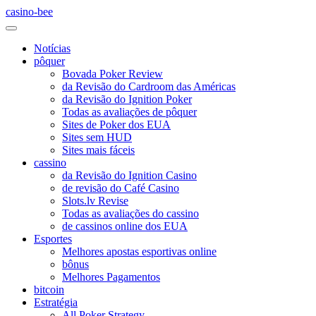
casino-bee
Notícias
pôquer
Bovada Poker Review
da Revisão do Cardroom das Américas
da Revisão do Ignition Poker
Todas as avaliações de pôquer
Sites de Poker dos EUA
Sites sem HUD
Sites mais fáceis
cassino
da Revisão do Ignition Casino
de revisão do Café Casino
Slots.lv Revise
Todas as avaliações do cassino
de cassinos online dos EUA
Esportes
Melhores apostas esportivas online
bônus
Melhores Pagamentos
bitcoin
Estratégia
All Poker Strategy