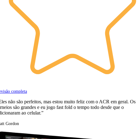
evisão completa
Eles não são perfeitos, mas estou muito feliz com o ACR em geral. Os
orneios são grandes e eu jogo fast fold o tempo todo desde que o
dicionaram ao celular.”
att Gordon