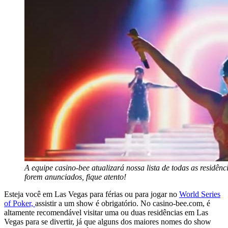
A equipe casino-bee atualizará nossa lista de todas as residê
forem anunciados, fique atento!
Esteja você em Las Vegas para férias ou para jogar no
World Series
of Poker,
assistir a um show é obrigatório. No casino-bee.com, é
altamente recomendável visitar uma ou duas residências em Las
Vegas para se divertir, já que alguns dos maiores nomes do show