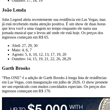
Outubro: 17, 18, 19
João Lenda
John Legend abriu recentemente sua residência em Las Vegas, mas
já está recebendo muita atenção positiva. É um show de duas horas
que leva você a uma viagem no tempo enquanto ele narra sua
jornada musical que o levou até onde ele está hoje. Os preços dos
ingressos começam em R$ 65.
Abril: 27, 29, 30
Maio: 4, 6, 7
Agosto: 5, 6, 10, 12, 13, 17, 19, 20
Outubro: 14, 15, 19, 21, 22, 26, 28,29
Garth Brooks
“Plus ONE” é a adição de Garth Brooks à longa lista de residências
em Las Vegas, com inauguração em julho de 2026. O show promete
ser um espetáculo com muitos convidados especiais. Os preços dos
ingressos começam em R$ 170.