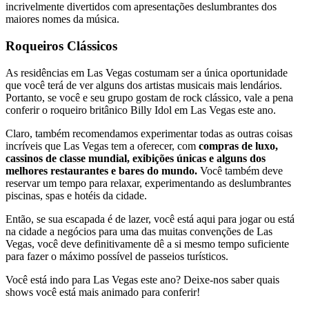
incrivelmente divertidos com apresentações deslumbrantes dos
maiores nomes da música.
Roqueiros Clássicos
As residências em Las Vegas costumam ser a única oportunidade
que você terá de ver alguns dos artistas musicais mais lendários.
Portanto, se você e seu grupo gostam de rock clássico, vale a pena
conferir o roqueiro britânico Billy Idol em Las Vegas este ano.
Claro, também recomendamos experimentar todas as outras coisas
incríveis que Las Vegas tem a oferecer, com
compras de luxo,
cassinos de classe mundial, exibições únicas e alguns dos
melhores restaurantes e bares do mundo.
Você também deve
reservar um tempo para relaxar, experimentando as deslumbrantes
piscinas, spas e hotéis da cidade.
Então, se sua escapada é de lazer, você está aqui para jogar ou está
na cidade a negócios para uma das muitas convenções de Las
Vegas, você deve definitivamente dê a si mesmo tempo suficiente
para fazer o máximo possível de passeios turísticos.
Você está indo para Las Vegas este ano? Deixe-nos saber quais
shows você está mais animado para conferir!