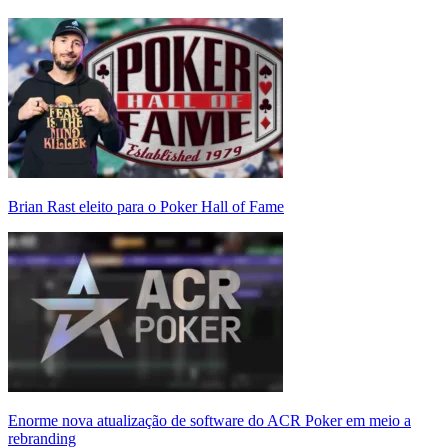
Brian Rast eleito para o Poker Hall of Fame
Enorme nova atualização de software do ACR Poker em meio a
rebranding