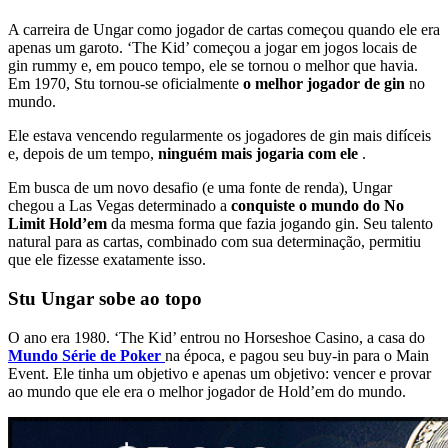
A carreira de Ungar como jogador de cartas começou quando ele era
apenas um garoto. ‘The Kid’ começou a jogar em jogos locais de
gin rummy e, em pouco tempo, ele se tornou o melhor que havia.
Em 1970, Stu tornou-se oficialmente
o melhor jogador de gin
no
mundo.
Ele estava vencendo regularmente os jogadores de gin mais difíceis
e, depois de um tempo,
ninguém mais jogaria com ele
.
Em busca de um novo desafio (e uma fonte de renda), Ungar
chegou a Las Vegas determinado a
conquiste o mundo do No
Limit Hold’em
da mesma forma que fazia jogando gin. Seu talento
natural para as cartas, combinado com sua determinação, permitiu
que ele fizesse exatamente isso.
Stu Ungar sobe ao topo
O ano era 1980. ‘The Kid’ entrou no Horseshoe Casino, a casa do
Mundo Série de Poker
na época, e pagou seu buy-in para o Main
Event. Ele tinha um objetivo e apenas um objetivo: vencer e provar
ao mundo que ele era o melhor jogador de Hold’em do mundo.