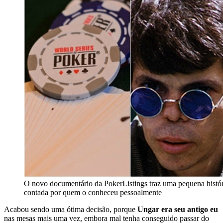
O novo documentário da PokerListings traz uma pequena histór
contada por quem o conheceu pessoalmente
Acabou sendo uma ótima decisão, porque
Ungar era seu antigo eu
nas mesas mais uma vez, embora mal tenha conseguido passar do