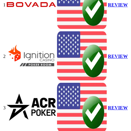
1
REVIEW
2
REVIEW
3
REVIEW