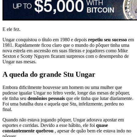
E ele fez.
Ungar conquistou o título em 1980 e depois
repetiu seu sucesso
em
1981. Rapidamente ficou claro que o mundo do pôquer tinha uma
nova estrela em ascensão em suas fileiras e jogadores como Mike
Sexton e Scotty Nguyen ficaram surpresos com o desempenho de
Ungar nas mesas.
A queda do grande Stu Ungar
Embora dificilmente houvesse um homem ou uma mulher que
pudesse igualar Ungar no feltro verde, longe das mesas de pôquer,
ele tinha seu
demônios pessoais
que ele tinha que lutar diariamente.
Foi uma batalha dura e aquela que Stu, infelizmente, perdeu no
final.
Quando não estava jogando pôquer, Ungar adorava apostar em
esportes e corridas. Devido a esse hábito, ele foi
quase
constantemente quebrou
, apesar de quão bem ele estava indo no
pôquer.