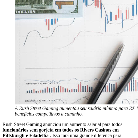
A Rush Street Gaming aumentou seu salário mínimo para R$ 15
benefícios competitivos a caminho.
Rush Street Gaming anunciou um aumento salarial para todos
funcionários sem gorjeta em todos os Rivers Casinos em
Pittsburgh e Filadélfia
. Isso fará uma grande diferença para