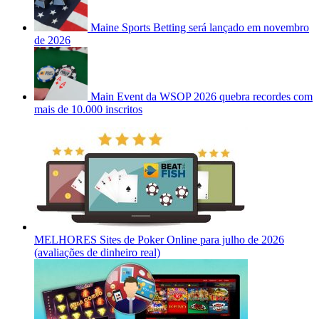
Maine Sports Betting será lançado em novembro
de 2026
Main Event da WSOP 2026 quebra recordes com
mais de 10.000 inscritos
MELHORES Sites de Poker Online para julho de 2026
(avaliações de dinheiro real)