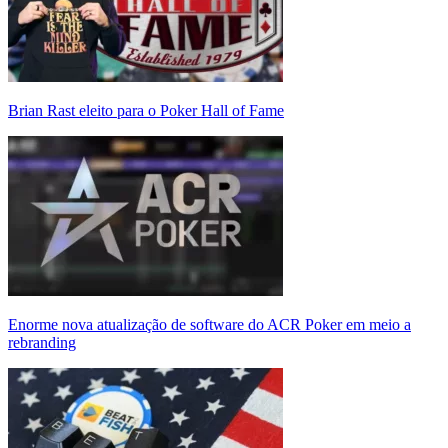
Brian Rast eleito para o Poker Hall of Fame
Enorme nova atualização de software do ACR Poker em meio a
rebranding