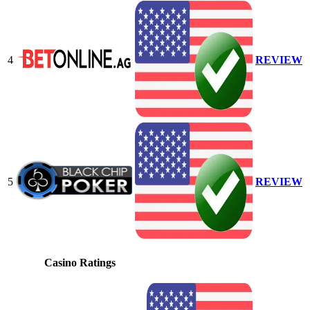
4
REVIEW
5
REVIEW
Casino Ratings