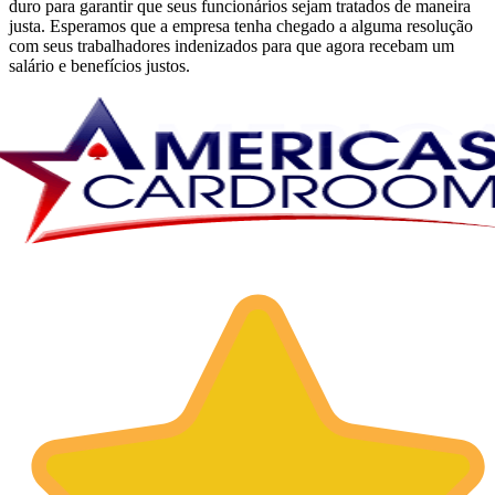
duro para garantir que seus funcionários sejam tratados de maneira
justa. Esperamos que a empresa tenha chegado a alguma resolução
com seus trabalhadores indenizados para que agora recebam um
salário e benefícios justos.