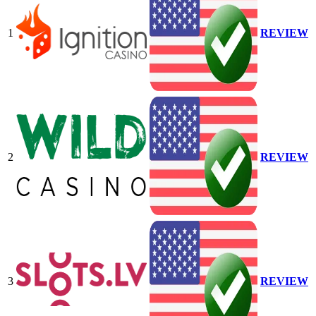
1
REVIEW
2
REVIEW
3
REVIEW