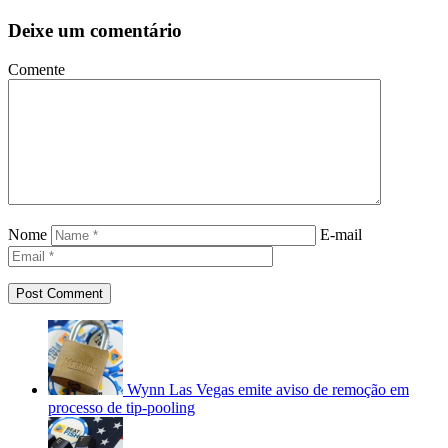
Deixe um comentário
Comente
Nome
E-mail
Wynn Las Vegas emite aviso de remoção em
processo de tip-pooling